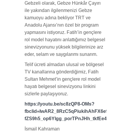
Gebzeli olarak, Gebze Hünkâr Çayırı
ile yakından ilgilenmenizi Gebze
kamuoyu adına bekliyor TRT ve
Anadolu Ajansı’nın özel bir program
yapmasını istiyoruz. Fatih’in gençlere
rol model hayatını anlattığımız belgesel
sinevizyonunu yüksek bilgilerinize arz
eder, selam ve saygılarımı sunarım.
Telif ücreti almadan ulusal ve bölgesel
TV kanallarına gönderdiğimiz, Fatih
Sultan Mehmet’in gençlere rol model
hayatı belgesel sinevizyonu linkini
sizlerle paylaşıyoruz.
https://youtu.be/sc8zQP8-OMs?
fbclid=IwAR2_8RzC5qPiukihAhFX6e9ECXG-
fZS9h5_op6Ylgg_porTPnJHh_tkfEe4
İsmail Kahraman