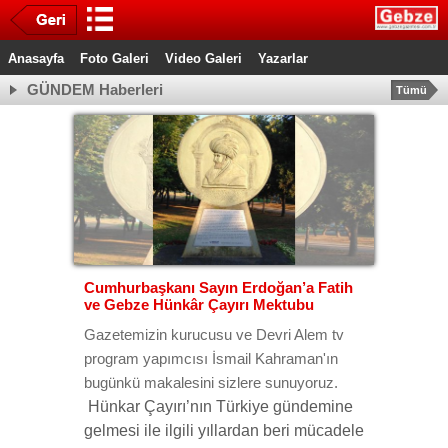
Anasayfa
Foto Galeri
Video Galeri
Yazarlar
GÜNDEM Haberleri
Tümü
Cumhurbaşkanı Sayın Erdoğan’a Fatih
ve Gebze Hünkâr Çayırı Mektubu
Gazetemizin kurucusu ve Devri Alem tv
program yapımcısı İsmail Kahraman'ın
bugünkü makalesini sizlere sunuyoruz.
Hünkar Çayırı’nın Türkiye gündemine
gelmesi ile ilgili yıllardan beri mücadele