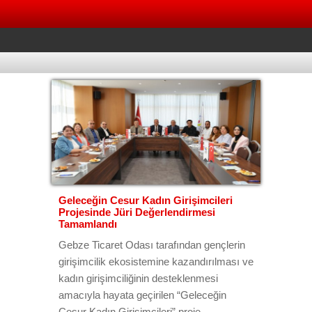
Geleceğin Cesur Kadın Girişimcileri
Projesinde Jüri Değerlendirmesi
Tamamlandı
Gebze Ticaret Odası tarafından gençlerin
girişimcilik ekosistemine kazandırılması ve
kadın girişimciliğinin desteklenmesi
amacıyla hayata geçirilen “Geleceğin
Cesur Kadın Girişimcileri” proje