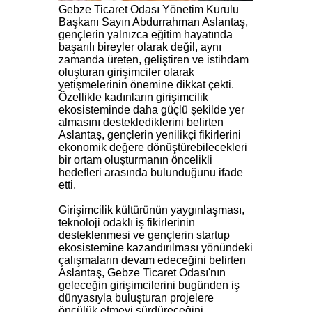
Gebze Ticaret Odası Yönetim Kurulu
Başkanı Sayın Abdurrahman Aslantaş,
gençlerin yalnızca eğitim hayatında
başarılı bireyler olarak değil, aynı
zamanda üreten, geliştiren ve istihdam
oluşturan girişimciler olarak
yetişmelerinin önemine dikkat çekti.
Özellikle kadınların girişimcilik
ekosisteminde daha güçlü şekilde yer
almasını desteklediklerini belirten
Aslantaş, gençlerin yenilikçi fikirlerini
ekonomik değere dönüştürebilecekleri
bir ortam oluşturmanın öncelikli
hedefleri arasında bulunduğunu ifade
etti.
Girişimcilik kültürünün yaygınlaşması,
teknoloji odaklı iş fikirlerinin
desteklenmesi ve gençlerin startup
ekosistemine kazandırılması yönündeki
çalışmaların devam edeceğini belirten
Aslantaş, Gebze Ticaret Odası'nın
geleceğin girişimcilerini bugünden iş
dünyasıyla buluşturan projelere
öncülük etmeyi sürdüreceğini