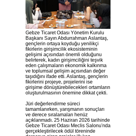
Gebze Ticaret Odası Yönetim Kurulu
Başkanı Sayın Abdurrahman Aslantaş,
gençlerin ortaya koyduğu yenilikçi
fikirlerin girişimcilik ekosisteminin
gelişimi açısından önemli olduğunu
belirterek, kadın girişimciliğini teşvik
eden çalışmaların ekonomik kalkınma
ve toplumsal gelişim açısından değer
taşıdığını ifade etti. Aslantaş, gençlerin
fikirlerini projeye, projelerini ise
girişime dönüştürebilecekleri ortamların
oluşturulmasının önemine dikkat çekti.
Jüri değerlendirme süreci
tamamlanırken, yarışmanın sonuçları
ve derece sıralamaları henüz
açıklanmadı. 25 Haziran 2026 tarihinde
Gebze Ticaret Odası Meclis Salonu'nda
gerçekleştirilecek ödül töreninde