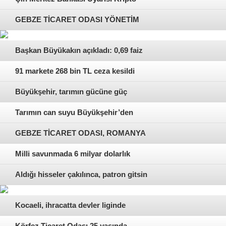
Piyasasında Satışları Hızlandırdı
GEBZE TİCARET ODASI YÖNETİM
KURULU BAŞKANI ABDURAHMAN
Başkan Büyükakın açıkladı: 0,69 faiz
ASLANTAŞ HAZİRAN AYI DIŞ
oranıyla 5 bin konut
91 markete 268 bin TL ceza kesildi
TİCARET VERİLERİNİ
Büyükşehir, tarımın gücüne güç
DEĞERLENDİRDİ
katıyor
Tarımın can suyu Büyükşehir’den
GEBZE TİCARET ODASI, ROMANYA
İLE YENİ BİR TİCARET HAMLESİ İÇİN
Milli savunmada 6 milyar dolarlık
ADIM ATIYOR
ihracat başarısı
Aldığı hisseler çakılınca, patron gitsin
diye lokma dağıttı
Kocaeli, ihracatta devler liginde
Körfez Ticaret Odası 25 yaşında