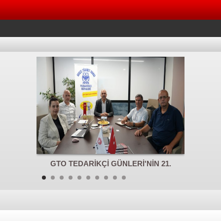
Sağlığı
GTO TEDARİKÇİ GÜNLERİ'NİN 21.
Gebze B
 imzaladı
BULUŞMASINDA ORTEM ELEKTRONİK
A.Ş. TEDARİKÇİ ADAYLARIYLA BULUŞTU