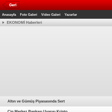
Anasayfa
Foto Galeri
Video Galeri
Yazarlar
EKONOMİ Haberleri
kliye: İstanbul’un Lojistik
KOTO, Pasvanoğlu Ağız ve Diş 
nde Güvenilir Çözümler
Polikliniği ile indirim protokolü
Altın ve Gümüş Piyasasında Sert
Dalgalanma Devam Ediyor
Çin Merkez Bankası Uyarısı Kripto