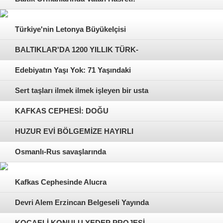
Plevne Kahramanlarının Sessiz
Türkiye'nin Letonya Büyükelçisi
İstirahati
Ahmet Cemil Miroğlu ile Özel Söyleşi
BALTIKLAR'DA 1200 YILLIK TÜRK-
İSLAM İZİ: "DEVR-İ ALEM" TARİHİN
Edebiyatın Yaşı Yok: 71 Yaşındaki
TOZLU SAYFALARINI ARALIYOR
Fehime Tatar'dan “Yetmiş Bir Yıllık
Sert taşları ilmek ilmek işleyen bir usta
Sandık“
KAFKAS CEPHESİ: DOĞU
KARADENİZ'DE VATAN
HUZUR EVİ BÖLGEMİZE HAYIRLI
MÜCADELESİ
OLSUN
Osmanlı-Rus savaşlarında
Karadeniz’de yaşanan kahramanlıklar
Kafkas Cephesinde Alucra
Devri Alem Erzincan Belgeseli Yayında
KOCAELİ KONULU YEDEP PROJESİ