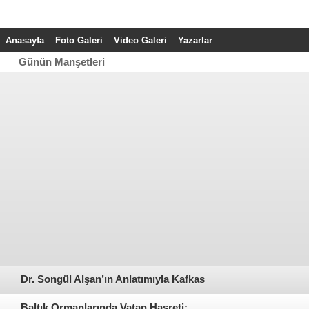
Anasayfa
Foto Galeri
Video Galeri
Yazarlar
Günün Manşetleri
üyükgöz, Gebze’nin YKS
Gebze Bölgesi İçin Kurumsal T
piyonlarını Ağırladı
Reklam Çözümleri
Dr. Songül Alşan’ın Anlatımıyla Kafkas
Cephesi
Baltık Ormanlarında Vatan Hasreti: