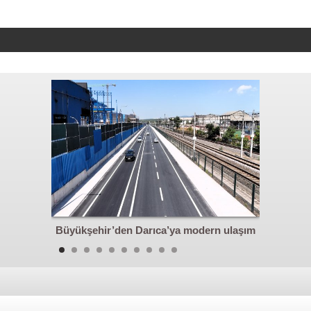
abela ve
Büyükşehir’den Darıca’ya modern ulaşım
Obezit
yatırımı
Başkanı
Karg