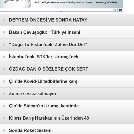
DEPREM ÖNCESİ VE SONRA HATAY
BELGESELİMİZ
Bakan Çavuşoğlu: “Türkiye insani
yardımda en üst sıralarda yer alan
“Doğu Türkistan'daki Zulme Dur De!”
ülkelerden biridir“ (VİDEOLU HABER)
İstanbul'daki STK'ler, Urumçi'deki
yangın nedeniyle Çin'e tepki gösterdi
ÖZDAĞ’DAN O SÖZLERE ÇOK SERT
TEPKİ: SENİN SESİNİ KESEN
Çin’de Kovid-19 tedbirlerine karşı
CUMHUR İKTİDARININ HÜKÜMETİ!
artan huzursuzluk tepkiye dönüştü
Zulme sessiz kalmayın
Çin'de Sincan'ın Urumçi kentinde
karantinadaki apartmanda çıkan
Kıbrıs Barış Harekatı'nın Üzerinden 48
yangında 10 kişi öldü
Yıl Geçti
Sonda Roket Sistemi