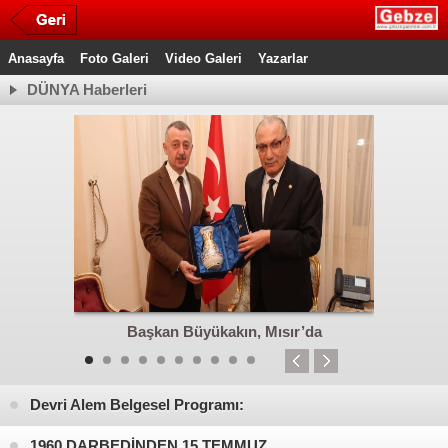
Anasayfa
Foto Galeri
Video Galeri
Yazarlar
DÜNYA Haberleri
apılıyor
Başkan Büyükakın, Mısır’da
Kocaeli’
Devri Alem Belgesel Programı:
Amerika’dan Tarih ve Medeniyet İzleri
1960 DARBEDİNDEN 15 TEMMUZ