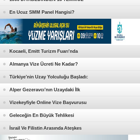
HAİN DARBE GİRİŞİMİNE ARŞİV
En Ucuz SMM Panel Hangisi?
BELGELERİ İLE DARBELER TARİHİ
KİTAP VE FOTOPRAF SERGİSİ AÇTIK
Kocaeli, Emitt Turizm Fuarı'nda
parladı
Almanya Vize Ücreti Ne Kadar?
Türkiye’nin Uzay Yolculuğu Başladı:
İstanbullular Taksim Meydanı’nda
Alper Gezeravcı’nın Uzaydaki İlk
Canlı İzledi
Sözleri “İstikbal Göklerdedir” Oldu
Vizekeyfiyle Online Vize Başvurusu
Geleceğin En Büyük Tehlikesi
İsrail Ve Filistin Arasında Ateşkes