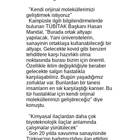
"Kendi orijinal moleküllerimizi
geliştirmek istiyoruz"
Kampüsle ilgili bilgilendirmelerde
bulunan TÜBİTAK Başkanı Hasan
Mandal, "Burada ortak altyapı
yapılacak. Yani üniversitelerin,
sanayinin ortaklaşa kullanabileceği bir
altyapı. Gelecekte kovid gibi benzeri
tehditlere karşı hazırlıklı olma
noktasında burası bizim için önemli.
Özellikle iklim değişikliğiyle beraber
gelecekte salgın hastalıkla
karşılaşabiliriz. Bugün yaşadığımız
zorluklar var. Bunlardan bir tanesi
insanların en sık karşılaştığı kanser. Bu
tür hastalıklar için kendi orijinal
moleküllerimizi geliştireceğiz" diye
konuştu.
"Kimyasal ilaçlardan daha çok
biyoteknolojik ilaçlar anlamında
çalışmalar yürütülecek"
Son 20 yılda savunma sanayisinde
Türkiye'nin bağımsızlığını ilan ettiğini