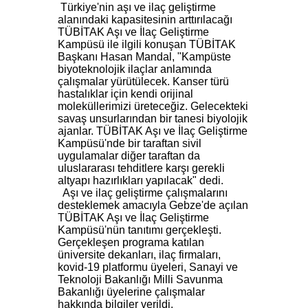
Türkiye'nin aşı ve ilaç geliştirme
alanındaki kapasitesinin arttırılacağı
TÜBİTAK Aşı ve İlaç Geliştirme
Kampüsü ile ilgili konuşan TÜBİTAK
Başkanı Hasan Mandal, "Kampüste
biyoteknolojik ilaçlar anlamında
çalışmalar yürütülecek. Kanser türü
hastalıklar için kendi orijinal
moleküllerimizi üreteceğiz. Gelecekteki
savaş unsurlarından bir tanesi biyolojik
ajanlar. TÜBİTAK Aşı ve İlaç Geliştirme
Kampüsü'nde bir taraftan sivil
uygulamalar diğer taraftan da
uluslararası tehditlere karşı gerekli
altyapı hazırlıkları yapılacak" dedi.
Aşı ve ilaç geliştirme çalışmalarını
desteklemek amacıyla Gebze'de açılan
TÜBİTAK Aşı ve İlaç Geliştirme
Kampüsü'nün tanıtımı gerçekleşti.
Gerçekleşen programa katılan
üniversite dekanları, ilaç firmaları,
kovid-19 platformu üyeleri, Sanayi ve
Teknoloji Bakanlığı Milli Savunma
Bakanlığı üyelerine çalışmalar
hakkında bilgiler verildi.