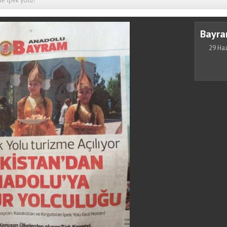
e İpek yolu!
Bayra
29 Haz