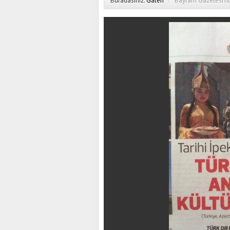
Buradasınız:
Galeri
/
Bayram Gazetesi’nd