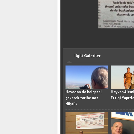
İlgili Galeriler
Havadan da belgesel
Hayvan Alemi
çekerek tarihe not
Ettiği Yapıtla
düştük