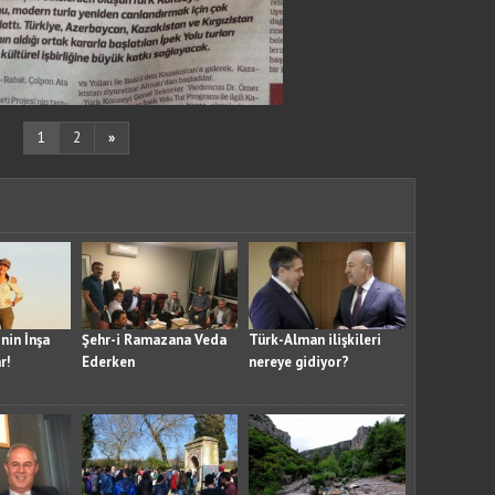
1
2
»
nin İnşa
Şehr-i Ramazana Veda
Türk-Alman ilişkileri
r!
Ederken
nereye gidiyor?