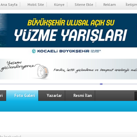
Ana Sayfa
Mobil Site
Künye
Sitene Ekle
Reklam
İletişi
ri
Foto Galeri
Yazarlar
Resmi İlan
jansı ve TRT'den İKTAV Kütüphanesine Vefa