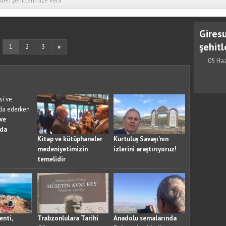
den şehitlerimize vefa
Gires
şehitl
1
2
3
»
05 Haz
 ve
eda
Kitap ve kütüphaneler
Kurtuluş Savaşı’nın
medeniyetimizin
izlerini araştırıyoruz!
temelidir
enti,
Trabzonlulara Tarihi
Anadolu semalarında