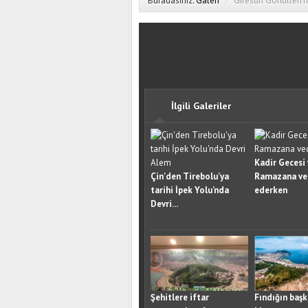
Buradasınız:
Galeri
/
Giresun Gönülleri’n
İlgili Galeriler
Kadir Gecesi
Çin'den Tirebolu’ya
Ramazana v
tarihi İpek Yolu’nda
ederken
Devri...
Şehitlere iftar
Fındığın başk