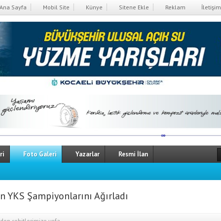
Ana Sayfa
Mobil Site
Künye
Sitene Ekle
Reklam
İletişim
ri
Foto Galeri
Yazarlar
Resmi İlan
n YKS Şampiyonlarını Ağırladı