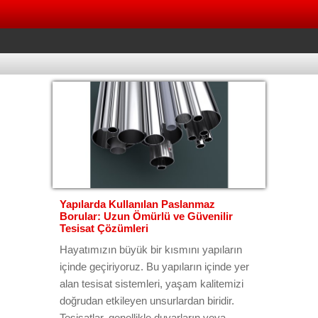
Yapılarda Kullanılan Paslanmaz
Borular: Uzun Ömürlü ve Güvenilir
Tesisat Çözümleri
Hayatımızın büyük bir kısmını yapıların
içinde geçiriyoruz. Bu yapıların içinde yer
alan tesisat sistemleri, yaşam kalitemizi
doğrudan etkileyen unsurlardan biridir.
Tesisatlar, genellikle duvarların veya