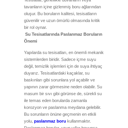
tavanların içine gizlenmiş boru ağlarından
oluşur. Bu boruların kalitesi, tesisatların
güvenilir ve uzun ömürlü olmasında kritik
bir rol oynar.
Su Tesisatlarında Paslanmaz Boruların
Önemi
Yapılarda su tesisatları, en önemli mekanik
sistemlerden biridir. Sadece içme suyu
değil, temizlik işlemleri için de suya ihtiyaç
duyarız. Tesisatlardaki kaçaklar, su
baskınları gibi sorunlara yol açabilir ve
yapının zarar görmesine neden olabilir. Su
masum bir sıvı gibi görünse de, sürekli su
ile temas eden borularda zamanla
korozyon ve paslanma meydana gelebilir.
Bu sorunların önüne geçmenin en etkili
yolu,
paslanmaz boru
kullanmaktır.
Paslanmaz borular, uzun yıllar boyunca