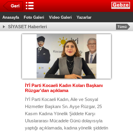
Anasayfa
Foto Galeri
Video Galeri
Yazarlar
SİYASET Haberleri
Tümü
İYİ Parti Kocaeli Kadın Koları Başkanı
Rüzgar'dan açıklama
İYİ Parti Kocaeli Kadın, Aile ve Sosyal
Hizmetler Başkanı Sn. Ayşe Rüzgar, 25
Kasım Kadına Yönelik Şiddete Karşı
Uluslararası Mücadele Günü dolayısıyla
yaptığı açıklamada, kadına yönelik şiddetin