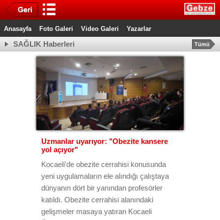
Anasayfa
Foto Galeri
Video Galeri
Yazarlar
SAĞLIK Haberleri
Tümü
Uzmanlar uyarıyor: "Obezite kansere
yol açıyor"
Kocaeli'de obezite cerrahisi konusunda
yeni uygulamaların ele alındığı çalıştaya
dünyanın dört bir yanından profesörler
katıldı. Obezite cerrahisi alanındaki
gelişmeler masaya yatıran Kocaeli