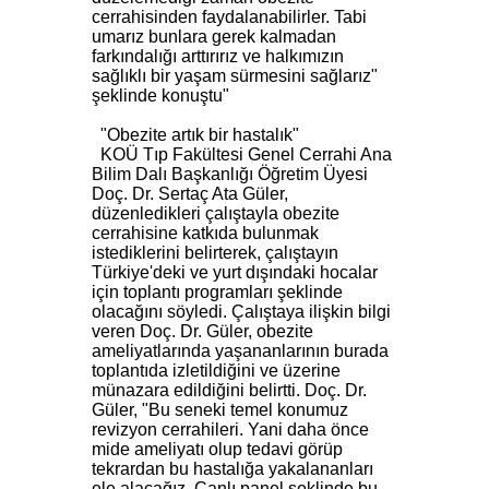
cerrahisinden faydalanabilirler. Tabi
umarız bunlara gerek kalmadan
farkındalığı arttırırız ve halkımızın
sağlıklı bir yaşam sürmesini sağlarız"
şeklinde konuştu"
"Obezite artık bir hastalık"
KOÜ Tıp Fakültesi Genel Cerrahi Ana
Bilim Dalı Başkanlığı Öğretim Üyesi
Doç. Dr. Sertaç Ata Güler,
düzenledikleri çalıştayla obezite
cerrahisine katkıda bulunmak
istediklerini belirterek, çalıştayın
Türkiye'deki ve yurt dışındaki hocalar
için toplantı programları şeklinde
olacağını söyledi. Çalıştaya ilişkin bilgi
veren Doç. Dr. Güler, obezite
ameliyatlarında yaşananlarının burada
toplantıda izletildiğini ve üzerine
münazara edildiğini belirtti. Doç. Dr.
Güler, "Bu seneki temel konumuz
revizyon cerrahileri. Yani daha önce
mide ameliyatı olup tedavi görüp
tekrardan bu hastalığa yakalananları
ele alacağız. Canlı panel şeklinde bu