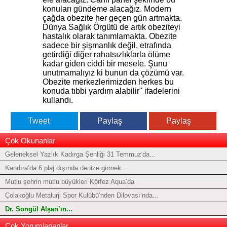
konuları gündeme alacağız. Modern
çağda obezite her geçen gün artmakta.
Dünya Sağlık Örgütü de artık obeziteyi
hastalık olarak tanımlamakta. Obezite
sadece bir şişmanlık değil, etrafında
getirdiği diğer rahatsızlıklarla ölüme
kadar giden ciddi bir mesele. Şunu
unutmamalıyız ki bunun da çözümü var.
Obezite merkezlerimizden herkes bu
konuda tıbbi yardım alabilir" ifadelerini
kullandı.
Tweet
Paylaş
Paylaş
Çok Okunanlar
Geleneksel Yazlık Kadırga Şenliği 31 Temmuz'da...
Kandıra’da 6 plaj dışında denize girmek...
Mutlu şehrin mutlu büyükleri Körfez Aqua’da
Çolakoğlu Metalurji Spor Kulübü’nden Dilovası’nda...
Dr. Songül Alşan’ın...
Çok Yorumlananlar