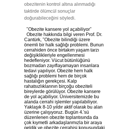
obezitenin kontrol altına alınmadığı
taktirde ölümcül sonuçlar
doğurabileceğini söyledi.
"Obezite kansere yol açabiliyor"
Obezite hakkında bilgi veren Prof. Dr.
Cantürk, "Obezite bilindiği üzere
önemli bir halk sağlığı problemi. Bunun
cerrahiden önce birtakım yaşam tarzı
değişiklikleriyle engellenmesi
hedefleniyor. Vücut bütünlüğünü
bozmadan zayıflayamayan insanlara
tedavi yapılıyor. Obezite hem halk
sağlığı problemi hem de birçok
hastalığın gerekçesi. Kalp
rahatsızlıklarının birçoğu obeziteli
bireylerde görülüyor. Obezite kansere
de yol açabiliyor. Üniversitemizde bu
alanda cerrahi işlemler yapılabiliyor.
Yaklaşık 8-10 yıldır aktif olarak bu alan
üzerine çalışıyoruz. Bugün 4.'sü
düzenlenen obezite toplantısında da
çok kıymetli arkadaşlarımızla bir araya
geldik ve obezite cerrahisi konusundaki