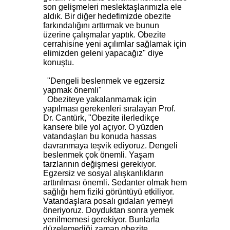
son gelişmeleri meslektaşlarımızla ele
aldık. Bir diğer hedefimizde obezite
farkındalığını arttırmak ve bunun
üzerine çalışmalar yaptık. Obezite
cerrahisine yeni açılımlar sağlamak için
elimizden geleni yapacağız" diye
konuştu.
"Dengeli beslenmek ve egzersiz
yapmak önemli"
Obeziteye yakalanmamak için
yapılması gerekenleri sıralayan Prof.
Dr. Cantürk, "Obezite ilerledikçe
kansere bile yol açıyor. O yüzden
vatandaşları bu konuda hassas
davranmaya teşvik ediyoruz. Dengeli
beslenmek çok önemli. Yaşam
tarzlarının değişmesi gerekiyor.
Egzersiz ve sosyal alışkanlıkların
arttırılması önemli. Sedanter olmak hem
sağlığı hem fiziki görüntüyü etkiliyor.
Vatandaşlara posalı gıdaları yemeyi
öneriyoruz. Doyduktan sonra yemek
yenilmemesi gerekiyor. Bunlarla
düzelemediği zaman obezite