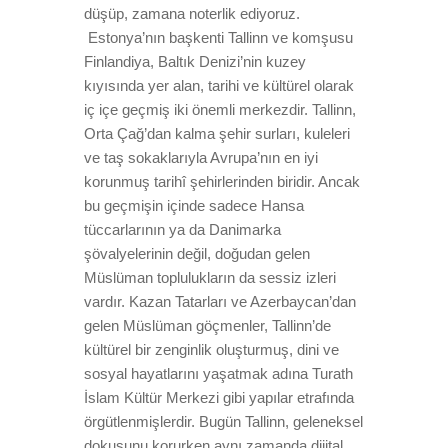
düşüp, zamana noterlik ediyoruz.
Estonya’nın başkenti Tallinn ve komşusu
Finlandiya, Baltık Denizi’nin kuzey
kıyısında yer alan, tarihi ve kültürel olarak
iç içe geçmiş iki önemli merkezdir. Tallinn,
Orta Çağ’dan kalma şehir surları, kuleleri
ve taş sokaklarıyla Avrupa’nın en iyi
korunmuş tarihî şehirlerinden biridir. Ancak
bu geçmişin içinde sadece Hansa
tüccarlarının ya da Danimarka
şövalyelerinin değil, doğudan gelen
Müslüman toplulukların da sessiz izleri
vardır. Kazan Tatarları ve Azerbaycan’dan
gelen Müslüman göçmenler, Tallinn’de
kültürel bir zenginlik oluşturmuş, dini ve
sosyal hayatlarını yaşatmak adına Turath
İslam Kültür Merkezi gibi yapılar etrafında
örgütlenmişlerdir. Bugün Tallinn, geleneksel
dokusunu korurken aynı zamanda dijital