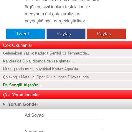
örgütleri, sivil toplum teşkilatları ile
medyanın üst çatı kuruluşları
paydaşlığında
gerçekleştiriliyor.
Tweet
Paylaş
Paylaş
Çok Okunanlar
Geleneksel Yazlık Kadırga Şenliği 31 Temmuz'da...
Kandıra’da 6 plaj dışında denize girmek...
Mutlu şehrin mutlu büyükleri Körfez Aqua’da
Çolakoğlu Metalurji Spor Kulübü’nden Dilovası’nda...
Dr. Songül Alşan’ın...
Çok Yorumlananlar
Yorum Gönder
Ad Soyad
Yorumunuz