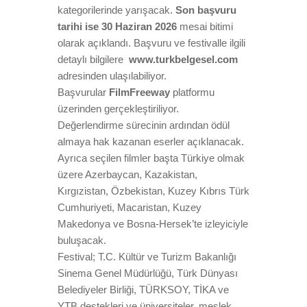
kategorilerinde yarışacak.
Son başvuru
tarihi ise 30 Haziran 2026
mesai bitimi
olarak açıklandı. Başvuru ve festivalle ilgili
detaylı bilgilere
www.turkbelgesel.com
adresinden ulaşılabiliyor.
Başvurular
FilmFreeway
platformu
ü
zerinden ger
ç
ekle
ş
tiriliyor.
Değerlendirme sürecinin ardından ödül
almaya hak kazanan eserler açıklanacak.
Ayrıca seçilen filmler başta Türkiye olmak
üzere Azerbaycan, Kazakistan,
Kırgızistan, Özbekistan, Kuzey Kıbrıs Türk
Cumhuriyeti, Macaristan, Kuzey
Makedonya ve Bosna-Hersek’te izleyiciyle
buluşacak.
Festival; T.C. Kültür ve Turizm Bakanlığı
Sinema Genel Müdürlüğü, Türk Dünyası
Belediyeler Birliği, TÜRKSOY, TİKA ve
YTB destekleri ve üniversiteler, meslek