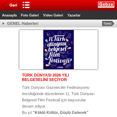
Anasayfa
Foto Galeri
Video Galeri
Yazarlar
GENEL Haberleri
Tümü
TÜRK DÜNYASI 2026 YILI
BELGESELİNİ SEÇİYOR
Türk Dünyası Gazeteciler Federasyonu
öncülüğünde düzenlenen 11. Türk Dünyası
Belgesel Film Festivali için başvurular
devam ediyor.
Bu yıl
“Köklü Kültür, Güçlü Gelecek”