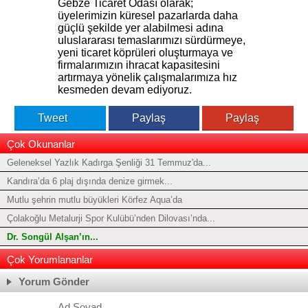
Gebze Ticaret Odası olarak;
üyelerimizin küresel pazarlarda daha
güçlü şekilde yer alabilmesi adına
uluslararası temaslarımızı sürdürmeye,
yeni ticaret köprüleri oluşturmaya ve
firmalarımızın ihracat kapasitesini
artırmaya yönelik çalışmalarımıza hız
kesmeden devam ediyoruz.
Tweet
Paylaş
Paylaş
Çok Okunanlar
Geleneksel Yazlık Kadırga Şenliği 31 Temmuz'da...
Kandıra’da 6 plaj dışında denize girmek...
Mutlu şehrin mutlu büyükleri Körfez Aqua’da
Çolakoğlu Metalurji Spor Kulübü’nden Dilovası’nda...
Dr. Songül Alşan’ın...
Çok Yorumlananlar
Yorum Gönder
Ad Soyad