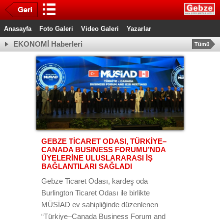
Anasayfa
Foto Galeri
Video Galeri
Yazarlar
EKONOMİ Haberleri
Tümü
GEBZE TİCARET ODASI, TÜRKİYE–
CANADA BUSINESS FORUMU’NDA
ÜYELERİNE ULUSLARARASI İŞ
BAĞLANTILARI SAĞLADI
Gebze Ticaret Odası, kardeş oda
Burlington Ticaret Odası ile birlikte
MÜSİAD ev sahipliğinde düzenlenen
“Türkiye–Canada Business Forum and