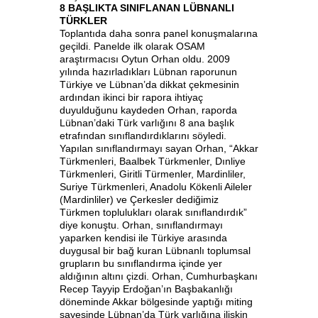
8 BAŞLIKTA SINIFLANAN LÜBNANLI
TÜRKLER
Toplantıda daha sonra panel konuşmalarına
geçildi. Panelde ilk olarak OSAM
araştırmacısı Oytun Orhan oldu. 2009
yılında hazırladıkları Lübnan raporunun
Türkiye ve Lübnan’da dikkat çekmesinin
ardından ikinci bir rapora ihtiyaç
duyulduğunu kaydeden Orhan, raporda
Lübnan’daki Türk varlığını 8 ana başlık
etrafından sınıflandırdıklarını söyledi.
Yapılan sınıflandırmayı sayan Orhan, “Akkar
Türkmenleri, Baalbek Türkmenler, Dınliye
Türkmenleri, Giritli Türmenler, Mardinliler,
Suriye Türkmenleri, Anadolu Kökenli Aileler
(Mardinliler) ve Çerkesler dediğimiz
Türkmen toplulukları olarak sınıflandırdık”
diye konuştu. Orhan, sınıflandırmayı
yaparken kendisi ile Türkiye arasında
duygusal bir bağ kuran Lübnanlı toplumsal
grupların bu sınıflandırma içinde yer
aldığının altını çizdi. Orhan, Cumhurbaşkanı
Recep Tayyip Erdoğan’ın Başbakanlığı
döneminde Akkar bölgesinde yaptığı miting
sayesinde Lübnan’da Türk varlığına ilişkin