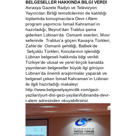
BELGESELLER HAKKINDA BİLGİ VERDİ
Avrasya Gazete Radyo ve Televizyon
Yayıncıları Birliği temsilcilerinin de katıldığı
toplantıda konuşmacılara Devr-i Alem
program yapımcısı İsmail Kahraman’ın
hazırladığı, Beyrut’dan Trablus şama
giderken Lübnan’da Osmanlı eserleri, Mısır
seferinde Trablus’a göçen Kavaşra Türkleri,
Zahle’de Osmanlı şehitliği, Balbek’de
Selçuklu Türkleri, Konularının işlendiği
Lübnan belgeseli hakkında bilgi verildi.
Türkiye’de ulusal ve yerel birçok kanalda
yayınlanan belgeseller büyük ilgi görüyor.
Lübnan’da önemli araştırmalar yaparak ve
belgesel çeken İsmail Kahraman’ın Lübnan
ile ilgili hazırladığı makaleyi
http://www.belgeselyayincilik.com/gezi-
yazilari/yurt-disi-gezi-yazilari/lubnanda-devr-
i-alem adresinden okuyabilirsiniz.