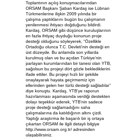
Toplantının açılış konuşmacılarından
ORSAM Başkanı Şaban Kardaş ise Lübnan
Türkmenlerine ilişkin 2009 yılında bir
çalışma yaptıklarını bugün bu çalışmanın
yenilenmesi ihtiyacı doğduğunu bildirdi.
Kardaş, ORSAM gibi düşünce kuruluşlarının
en fazla ihtiyaç duyduğu konunun proje
desteği olduğunu söyleyerek, “Özellikle
Ortadoğu olunca T.C. Devleti’nin desteği en
üst düzeyde. Bu anlamda son yıllarda
kurulmuş olan ve bu açıdan Türkiye’nin
parlayan kurumlarından bir tanesi olan YTB,
sağolsun bu projeyi dört gözle beklediklerini
ifade ettiler. Bu projeyi hızlı bir şekilde
onaylayarak hayata geçirmemiz için
ellerinden gelen her türlü desteği sağladılar”
diye konuştu. Kardaş, YTB’ye raporun
hazırlanması aşamasında verdiği destekten
dolayı teşekkür ederek, YTB’nin sadece
proje desteği sağlamadığını saha
çalışmalarına da katıldığının altını çizdi.
Yaptığı araştırma ile başarılı bir iş ortaya
çıkartan ORSAM ile ilgili detaylı bilgiye
http://www.orsam.org.tr/ adresinden
ulaşabilirsiniz.