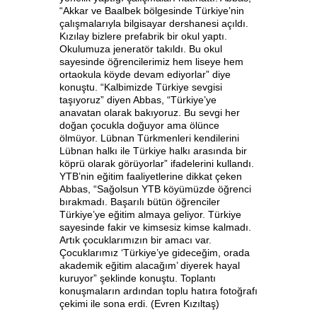
“Akkar ve Baalbek bölgesinde Türkiye’nin
çalışmalarıyla bilgisayar dershanesi açıldı.
Kızılay bizlere prefabrik bir okul yaptı.
Okulumuza jeneratör takıldı. Bu okul
sayesinde öğrencilerimiz hem liseye hem
ortaokula köyde devam ediyorlar” diye
konuştu. “Kalbimizde Türkiye sevgisi
taşıyoruz” diyen Abbas, “Türkiye’ye
anavatan olarak bakıyoruz. Bu sevgi her
doğan çocukla doğuyor ama ölünce
ölmüyor. Lübnan Türkmenleri kendilerini
Lübnan halkı ile Türkiye halkı arasında bir
köprü olarak görüyorlar” ifadelerini kullandı.
YTB’nin eğitim faaliyetlerine dikkat çeken
Abbas, “Sağolsun YTB köyümüzde öğrenci
bırakmadı. Başarılı bütün öğrenciler
Türkiye’ye eğitim almaya geliyor. Türkiye
sayesinde fakir ve kimsesiz kimse kalmadı.
Artık çocuklarımızın bir amacı var.
Çocuklarımız ‘Türkiye’ye gideceğim, orada
akademik eğitim alacağım’ diyerek hayal
kuruyor” şeklinde konuştu. Toplantı
konuşmaların ardından toplu hatıra fotoğrafı
çekimi ile sona erdi. (Evren Kızıltaş)