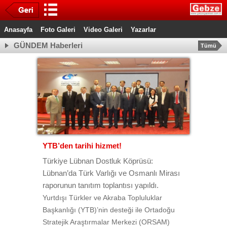
Anasayfa
Foto Galeri
Video Galeri
Yazarlar
GÜNDEM Haberleri
Tümü
YTB’den tarihi hizmet!
Türkiye Lübnan Dostluk Köprüsü:
Lübnan’da Türk Varlığı ve Osmanlı Mirası
raporunun tanıtım toplantısı yapıldı.
Yurtdışı Türkler ve Akraba Topluluklar
Başkanlığı (YTB)’nin desteği ile Ortadoğu
Stratejik Araştırmalar Merkezi (ORSAM)