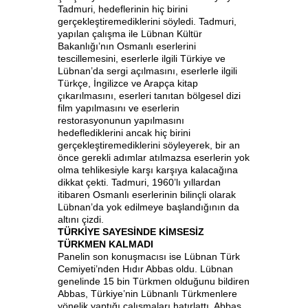
Tadmuri, hedeflerinin hiç birini
gerçekleştiremediklerini söyledi. Tadmuri,
yapılan çalışma ile Lübnan Kültür
Bakanlığı’nın Osmanlı eserlerini
tescillemesini, eserlerle ilgili Türkiye ve
Lübnan’da sergi açılmasını, eserlerle ilgili
Türkçe, İngilizce ve Arapça kitap
çıkarılmasını, eserleri tanıtan bölgesel dizi
film yapılmasını ve eserlerin
restorasyonunun yapılmasını
hedeflediklerini ancak hiç birini
gerçekleştiremediklerini söyleyerek, bir an
önce gerekli adımlar atılmazsa eserlerin yok
olma tehlikesiyle karşı karşıya kalacağına
dikkat çekti. Tadmuri, 1960’lı yıllardan
itibaren Osmanlı eserlerinin bilinçli olarak
Lübnan’da yok edilmeye başlandığının da
altını çizdi.
TÜRKİYE SAYESİNDE KİMSESİZ
TÜRKMEN KALMADI
Panelin son konuşmacısı ise Lübnan Türk
Cemiyeti’nden Hıdır Abbas oldu. Lübnan
genelinde 15 bin Türkmen olduğunu bildiren
Abbas, Türkiye’nin Lübnanlı Türkmenlere
yönelik yaptığı çalışmaları hatırlattı. Abbas,