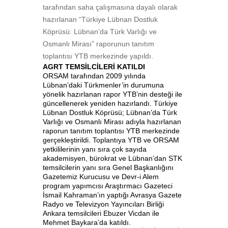
tarafından saha çalışmasına dayalı olarak
hazırlanan “Türkiye Lübnan Dostluk
Köprüsü: Lübnan’da Türk Varlığı ve
Osmanlı Mirası” raporunun tanıtım
toplantısı YTB merkezinde yapıldı.
AGRT TEMSİLCİLERİ KATILDI
ORSAM tarafından 2009 yılında
Lübnan’daki Türkmenler’in durumuna
yönelik hazırlanan rapor YTB’nin desteği ile
güncellenerek yeniden hazırlandı. Türkiye
Lübnan Dostluk Köprüsü; Lübnan’da Türk
Varlığı ve Osmanlı Mirası adıyla hazırlanan
raporun tanıtım toplantısı YTB merkezinde
gerçekleştirildi. Toplantıya YTB ve ORSAM
yetkililerinin yanı sıra çok sayıda
akademisyen, bürokrat ve Lübnan’dan STK
temsilcilerin yanı sıra Genel Başkanlığını
Gazetemiz Kurucusu ve Devr-i Alem
program yapımcısı Araştırmacı Gazeteci
İsmail Kahraman’ın yaptığı Avrasya Gazete
Radyo ve Televizyon Yayıncıları Birliği
Ankara temsilcileri Ebuzer Vicdan ile
Mehmet Baykara’da katıldı.