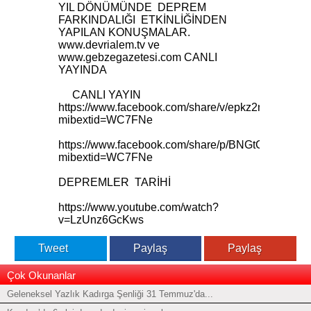
YIL DÖNÜMÜNDE DEPREM
FARKINDALIĞI ETKİNLİĞİNDEN
YAPILAN KONUŞMALAR.
www.devrialem.tv ve
www.gebzegazetesi.com CANLI
YAYINDA
CANLI YAYIN
https://www.facebook.com/share/v/epkz2nyLYYogr
mibextid=WC7FNe
https://www.facebook.com/share/p/BNGtGb6RPU
mibextid=WC7FNe
DEPREMLER TARİHİ
https://www.youtube.com/watch?
v=LzUnz6GcKws
Tweet
Paylaş
Paylaş
Çok Okunanlar
Geleneksel Yazlık Kadırga Şenliği 31 Temmuz'da...