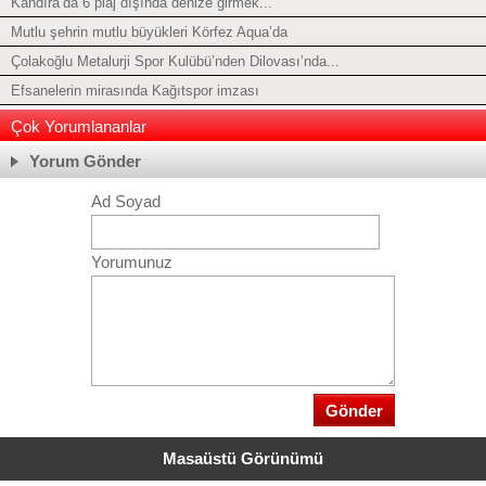
Kandıra’da 6 plaj dışında denize girmek...
Mutlu şehrin mutlu büyükleri Körfez Aqua’da
Çolakoğlu Metalurji Spor Kulübü’nden Dilovası’nda...
Efsanelerin mirasında Kağıtspor imzası
Çok Yorumlananlar
Yorum Gönder
Ad Soyad
Yorumunuz
Masaüstü Görünümü