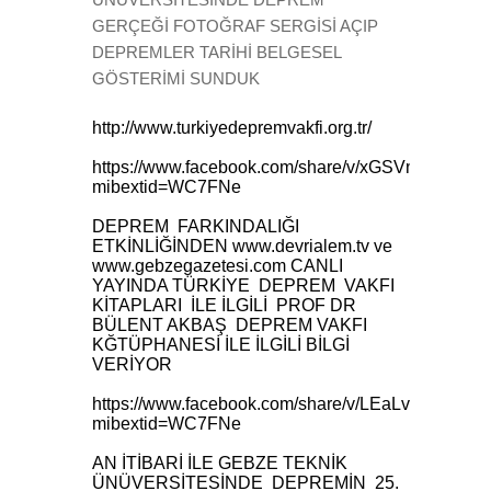
GERÇEĞİ FOTOĞRAF SERGİSİ AÇIP
DEPREMLER TARİHİ BELGESEL
GÖSTERİMİ SUNDUK
http://www.turkiyedepremvakfi.org.tr/
https://www.facebook.com/share/v/xGSVnBjvTstTq
mibextid=WC7FNe
DEPREM FARKINDALIĞI
ETKİNLİĞİNDEN www.devrialem.tv ve
www.gebzegazetesi.com CANLI
YAYINDA TÜRKİYE DEPREM VAKFI
KİTAPLARI İLE İLGİLİ PROF DR
BÜLENT AKBAŞ DEPREM VAKFI
KĞTÜPHANESİ İLE İLGİLİ BİLGİ
VERİYOR
https://www.facebook.com/share/v/LEaLv2F5mFr
mibextid=WC7FNe
AN İTİBARİ İLE GEBZE TEKNİK
ÜNÜVERSİTESİNDE DEPREMİN 25.