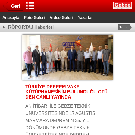
Anasayfa
Foto Galeri
Video Galeri
Yazarlar
RÖPORTAJ Haberleri
Tümü
TÜRKİYE DEPREM VAKFI
KÜTÜPHANESİNİN BULUNDUĞU GTÜ
DEN CANLI YAYINDA
AN İTİBARİ İLE GEBZE TEKNİK
ÜNÜVERSİTESİNDE 17 AĞUSTIS
MARMARA DEPREMİN 25. YIL
DÖNÜMÜNDE GEBZE TEKNİK
ÜNÜVERSİTESİNDE DEPREM