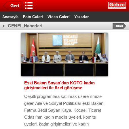
Anasayfa
Foto Galeri
Video Galeri
Yazarlar
GENEL Haberleri
Tümü
Eski Bakan Sayan’dan KOTO kadın
girişimcileri ile özel görüşme
Çeşitli programlara katılmak üzere ilimize
gelen Aile ve Sosyal Politikalar eski Bakanı
Fatma Betül Sayan Kaya, Kocaeli Ticaret
Odası’nın kadın meclis üyeleri, komite
üyeleri, kadın girişimcileri ve kadın