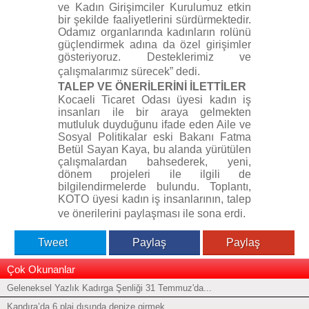
ve Kadın Girişimciler Kurulumuz etkin
bir şekilde faaliyetlerini sürdürmektedir.
Odamız organlarında kadınların rolünü
güçlendirmek adına da özel girişimler
gösteriyoruz. Desteklerimiz ve
çalışmalarımız sürecek” dedi.
TALEP VE ÖNERİLERİNİ İLETTİLER
Kocaeli Ticaret Odası üyesi kadın iş
insanları ile bir araya gelmekten
mutluluk duyduğunu ifade eden Aile ve
Sosyal Politikalar eski Bakanı Fatma
Betül Sayan Kaya, bu alanda yürütülen
çalışmalardan bahsederek, yeni,
dönem projeleri ile ilgili de
bilgilendirmelerde bulundu. Toplantı,
KOTO üyesi kadın iş insanlarının, talep
ve önerilerini paylaşması ile sona erdi.
Tweet
Paylaş
Paylaş
Çok Okunanlar
Geleneksel Yazlık Kadırga Şenliği 31 Temmuz'da...
Kandıra’da 6 plaj dışında denize girmek...