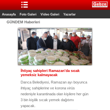
Anasayfa
Foto Galeri
Video Galeri
Yazarlar
GÜNDEM Haberleri
Tümü
İhtiyaç sahipleri Ramazan'da sıcak
yemeksiz kalmayacak
Darıca Belediyesi, Ramazan ayı boyunca
ihtiyaç sahiplerine ve korona virüs
nedeniyle karantinada olan kişilere her gün
3 bin kişilik sıcak yemek dağıtımı
yapacak.