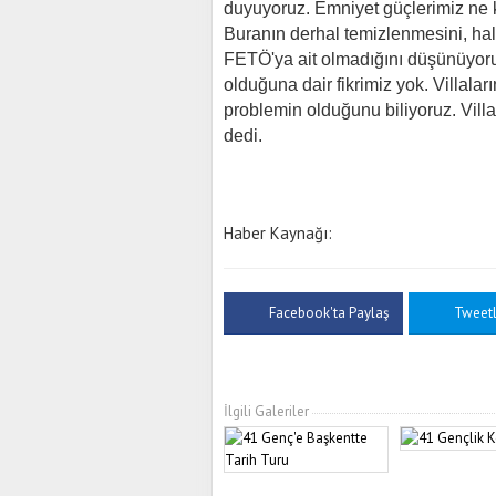
duyuyoruz. Emniyet güçlerimiz ne 
Buranın derhal temizlenmesini, halka
FETÖ'ya ait olmadığını düşünüyoruz
olduğuna dair fikrimiz yok. Villala
problemin olduğunu biliyoruz. Villal
dedi.
Haber Kaynağı:
Facebook'ta Paylaş
Tweet
İlgili Galeriler