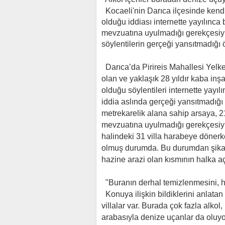
Kocaeli'nin Darıca ilçesinde kendi
olduğu iddiası internette yayılınca
mevzuatına uyulmadığı gerekçesiyle
söylentilerin gerçeği yansıtmadığı
Darıca’da Pirireis Mahallesi Yelk
olan ve yaklaşık 28 yıldır kaba inş
olduğu söylentileri internette yayıl
iddia aslında gerçeği yansıtmadığı
metrekarelik alana sahip arsaya, 21
mevzuatına uyulmadığı gerekçesiyle
halindeki 31 villa harabeye dönerk
olmuş durumda. Bu durumdan şikay
hazine arazi olan kısmının halka aç
"Buranın derhal temizlenmesini, ha
Konuya ilişkin bildiklerini anlatan
villalar var. Burada çok fazla alkol
arabasıyla denize uçanlar da oluyor.