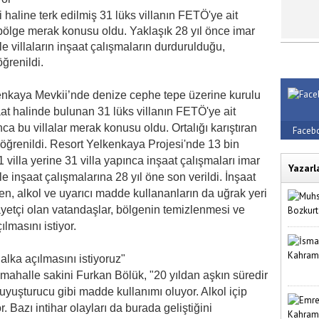
 haline terk edilmiş 31 lüks villanın FETÖ'ye ait
 bölge merak konusu oldu. Yaklaşık 28 yıl önce imar
 villaların inşaat çalışmaların durdurulduğu,
 öğrenildi.
enkaya Mevkii’nde denize cephe tepe üzerine kurulu
aat halinde bulunan 31 lüks villanın FETÖ'ye ait
ınca bu villalar merak konusu oldu. Ortalığı karıştıran
Faceb
 öğrenildi. Resort Yelkenkaya Projesi'nde 13 bin
 villa yerine 31 villa yapınca inşaat çalışmaları imar
Yazarl
 inşaat çalışmalarına 28 yıl öne son verildi. İnşaat
en, alkol ve uyarıcı madde kullananların da uğrak yeri
etçi olan vatandaşlar, bölgenin temizlenmesi ve
ılmasını istiyor.
lka açılmasını istiyoruz"
 mahalle sakini Furkan Bölük, "20 yıldan aşkın süredir
, uyuşturucu gibi madde kullanımı oluyor. Alkol içip
 Bazı intihar olayları da burada geliştiğini