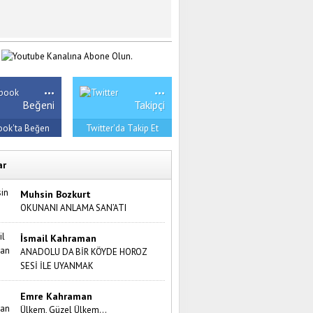
...
...
Beğeni
Takipçi
ook'ta Beğen
Twitter'da Takip Et
ar
Muhsin Bozkurt
OKUNANI ANLAMA SAN’ATI
İsmail Kahraman
ANADOLU DA BİR KÖYDE HOROZ
SESİ İLE UYANMAK
Emre Kahraman
Ülkem, Güzel Ülkem…