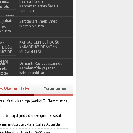
Hasreti: Plevne
Kahramanlarının Sessiz
İstirahati
Sert taşları ilmek ilmek
işleyen bir usta
KAFKAS CEPHESİ: DOĞU
KARADENİZ'DE VATAN
MÜCADELESİ
Osmanlı-Rus savaşlarında
Karadeniz’de yaşanan
kahramanlıklar
ok Okunan Haber
Yorumlanan
sel Yazlık Kadırga Şenliği 31 Temmuz'da
r
’da 6 plaj dışında denize girmek yasak
ehrin mutlu büyükleri Körfez Aqua’da
lu Metalurji Spor Kulübü’nden