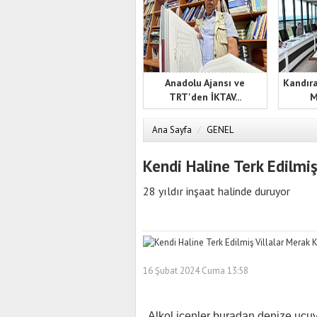
Anadolu Ajansı ve
Kandıra
TRT'den İKTAV...
M
Ana Sayfa
/
GENEL
Kendi Haline Terk Edilmi
28 yıldır inşaat halinde duruyor
16 Şubat 2024 Cuma 13:58
Alkol içenler buradan denize uçu