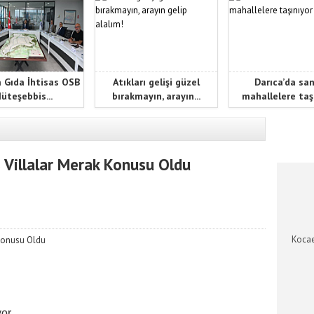
 Gıda İhtisas OSB
Atıkları gelişi güzel
Darıca’da sa
üteşebbis...
bırakmayın, arayın...
mahallelere taş
KOCAEL
ş Villalar Merak Konusu Oldu
Kocae
yor