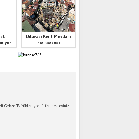
nat
Dilovası Kent Meydanı
ınıyor
hız kazandı
İ GEBZE TV
li Gebze Tv Yükleniyor.Lütfen bekleyiniz.