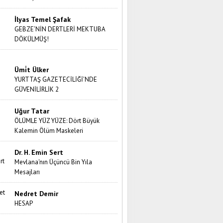
İlyas Temel Şafak
GEBZE’NİN DERTLERİ MEKTUBA
DÖKÜLMÜŞ!
Ümi̇t Ülker
YURTTAŞ GAZETECİLİĞİ’NDE
GÜVENİLİRLİK 2
Uğur Tatar
ÖLÜMLE YÜZ YÜZE: Dört Büyük
Kalemin Ölüm Maskeleri
Dr. H. Emin Sert
Mevlana'nın Üçüncü Bin Yıla
Mesajları
Nedret Demir
HESAP