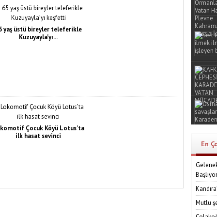
5 yaş üstü bireyler teleferikle
Kuzuyayla’yı...
komotif Çocuk Köyü Lotus’ta
ilk hasat sevinci
En Ç
Gelenek
Başlıyo
Kandıra
Mutlu ş
Çolakoğ