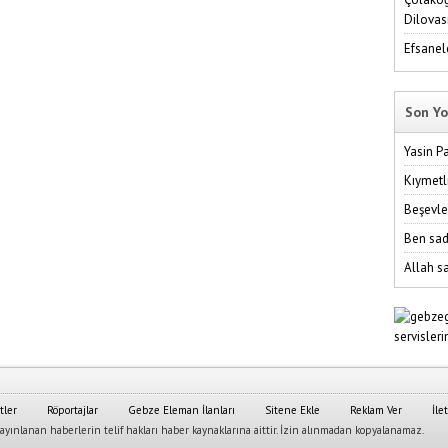
Dilovas
Efsanel
Son Yo
Yasin P
Kıymetl
Beşevle
Ben sad
Allah sa
tler
Röportajlar
Gebze Eleman İlanları
Sitene Ekle
Reklam Ver
İle
yınlanan haberlerin telif hakları haber kaynaklarına aittir. İzin alınmadan kopyalanamaz.