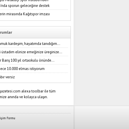
ı’nda sporun geleceğine destek
erin mirasında Kağıtspor imzası
rumlar
amuk kardeşim, hayatımda tanıdığım...
i üstadım elinize emeğinize üreginize...
r Barış 100.yıl ortaokulu önünde...
ece 10.000 elmas istiyorum
bır versiz
tişim Formu