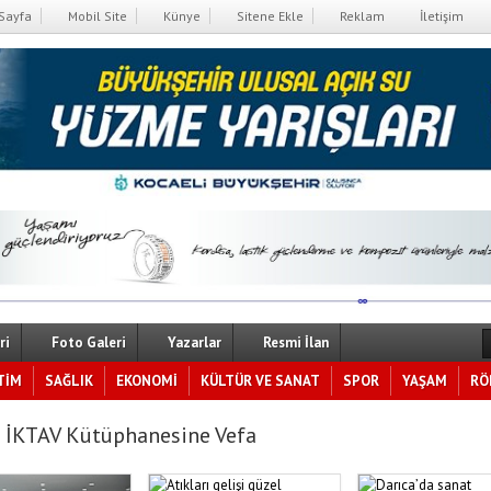
Sayfa
Mobil Site
Künye
Sitene Ekle
Reklam
İletişim
ri
Foto Galeri
Yazarlar
Resmi İlan
TİM
SAĞLIK
EKONOMİ
KÜLTÜR VE SANAT
SPOR
YAŞAM
RÖ
 İKTAV Kütüphanesine Vefa