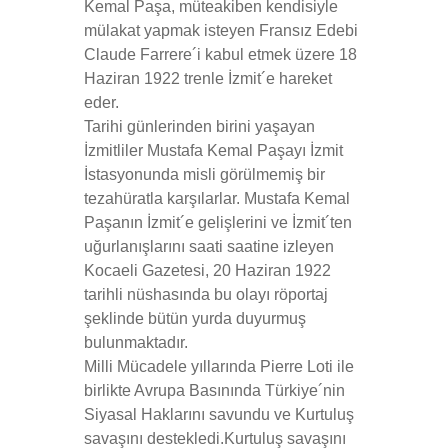
Kemal Paşa, müteakiben kendisiyle
mülakat yapmak isteyen Fransız Edebi
Claude Farrere´i kabul etmek üzere 18
Haziran 1922 trenle İzmit´e hareket
eder.
Tarihi günlerinden birini yaşayan
İzmitliler Mustafa Kemal Paşayı İzmit
İstasyonunda misli görülmemiş bir
tezahüratla karşılarlar. Mustafa Kemal
Paşanın İzmit´e gelişlerini ve İzmit´ten
uğurlanışlarını saati saatine izleyen
Kocaeli Gazetesi, 20 Haziran 1922
tarihli nüshasında bu olayı röportaj
şeklinde bütün yurda duyurmuş
bulunmaktadır.
Milli Mücadele yıllarında Pierre Loti ile
birlikte Avrupa Basınında Türkiye´nin
Siyasal Haklarını savundu ve Kurtuluş
savaşını destekledi.Kurtuluş savaşını