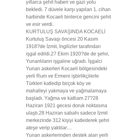
yıllarca şehit haberi ve gazi yolu
bekledi. 7 düvele karşı yapılan 1. cihan
harbinde Kocaeli binlerce gencini şehit
ve esir verdi.
KURTULUŞ SAVAŞINDA KOCAELİ
Kurtuluş Savaşı öncesi 20 Kasım
1918?de İzmit, İngilizler tarafından
işgal edildi.27 Ekim 1920?de de şehir,
Yunanlıların işgaline uğradı. İşgalci
Yunan askerleri Kocaeli bölgesindeki
yerli Rum ve Ermeni işbirlikçilerle
Türkleri katledip birçok köy ve
mahalleyi yakmaya ve yağmalamaya
başladı. Yağma ve katliam 27?28
Haziran 1921 gecesi doruk noktasına
ulaştı.28 Haziran sabahı sadece İzmit
merkezinde 312 kişiyi katlederek şehri
ateşe verip yaktılar…
Yunan askerlerinden destek alan yerli