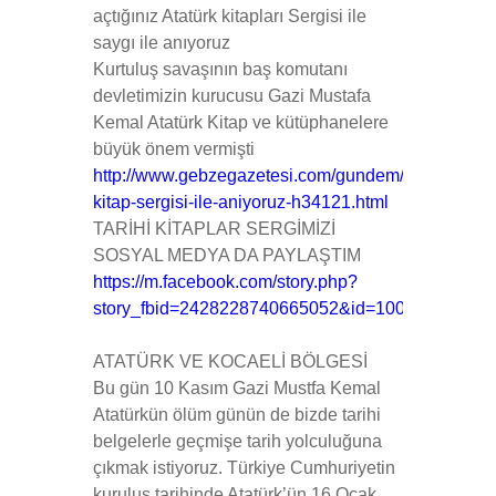
açtığınız Atatürk kitapları Sergisi ile
saygı ile anıyoruz
Kurtuluş savaşının baş komutanı
devletimizin kurucusu Gazi Mustafa
Kemal Atatürk Kitap ve kütüphanelere
büyük önem vermişti
http://www.gebzegazetesi.com/gundem/ataturku-
kitap-sergisi-ile-aniyoruz-h34121.html
TARİHİ KİTAPLAR SERGİMİZİ
SOSYAL MEDYA DA PAYLAŞTIM
https://m.facebook.com/story.php?
story_fbid=2428228740665052&id=100004338481
ATATÜRK VE KOCAELİ BÖLGESİ
Bu gün 10 Kasım Gazi Mustfa Kemal
Atatürkün ölüm günün de bizde tarihi
belgelerle geçmişe tarih yolculuğuna
çıkmak istiyoruz. Türkiye Cumhuriyetin
kuruluş tarihinde Atatürk’ün 16 Ocak