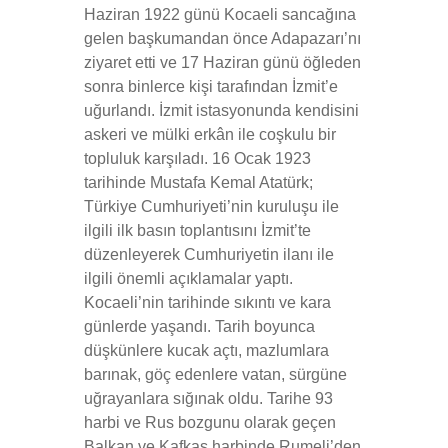
Haziran 1922 günü Kocaeli sancağına
gelen başkumandan önce Adapazarı’nı
ziyaret etti ve 17 Haziran günü öğleden
sonra binlerce kişi tarafından İzmit’e
uğurlandı. İzmit istasyonunda kendisini
askeri ve mülki erkân ile coşkulu bir
topluluk karşıladı. 16 Ocak 1923
tarihinde Mustafa Kemal Atatürk;
Türkiye Cumhuriyeti’nin kuruluşu ile
ilgili ilk basın toplantısını İzmit’te
düzenleyerek Cumhuriyetin ilanı ile
ilgili önemli açıklamalar yaptı.
Kocaeli’nin tarihinde sıkıntı ve kara
günlerde yaşandı. Tarih boyunca
düşkünlere kucak açtı, mazlumlara
barınak, göç edenlere vatan, sürgüne
uğrayanlara sığınak oldu. Tarihe 93
harbi ve Rus bozgunu olarak geçen
Balkan ve Kafkas harbinde Rumeli’den