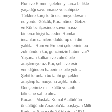
Rum ve Ermeni çeteleri yıllarca birlikte
yaşadığı savunmasız ve sahipsiz
Türklere karşı terör estirmeye devam
ediyordu. Gölcük, Karamürsel-Gebze
ve Körfez ilçesinde savunmasız
binlerce kişiyi katleden Rumlar
insanları camilere doldurup diri diri
yaktılar. Rum ve Ermeni çetelerinin bu
zulmünden kaç gencimizin haberi var?
Yaşanan katliam ve zulmü bile
araştırmıyoruz. Kaç şehit ve esir
verildiğinden haberimiz bile yok…
Şehit torunları bu tarihi gerçekleri
araştırıp kamuoyuna açıklamalı…
Gençlerimiz milli kültür ve tarih
bilincine sahip olmalı..
Kocaeli, Mustafa Kemal Atatürk´ün
öncülüğünde Anadolu’da başlayan Milli
Kurtuluş Savaşı ile 28 Haziran 1921