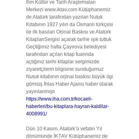
İlim Kültür ve Tarih Araştırmaları
Merkezi
www.iktav.com
Kütüphanemiz
de Atatürk tarafından yazılan Nutuk
Kitabının 1927 yılın da Osmanlı türkçesi
ile ilk basılan Orjinal Baskısı ve Atatürk
KitaplarıSergisi açarak tarihe ışık tuttuk
Geçtiğimiz hafta Çayırova belediyesi
tarafından açılan kitap fuarında
açtığınız tarihi kltaplar sergimizde
ziyaretçilerin bilgisine sunduğumuz
Nutuk kitabının orjinal baskısı büyük ilgi
görmüş İhlas Haber Ajansı haber olarak
yayınlanmıştı
https://www.iha.com.tr/kocaeli-
haberleri/bu-kitaplara-hayran-kaldilar-
4008991/
Dün 10 Kasım. Atatürk’ü vefatın Yıl
dönümünde İKTAV Kütüphanemiz de