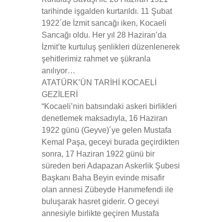
tarihinde işgalden kurtarıldı. 11 Şubat
1922´de İzmit sancağı iken, Kocaeli
Sancağı oldu. Her yıl 28 Haziran’da
İzmit’te kurtuluş şenlikleri düzenlenerek
şehitlerimiz rahmet ve şükranla
anılıyor…
ATATÜRK’ÜN TARİHİ KOCAELİ
GEZİLERİ
“Kocaeli’nin batısındaki askeri birlikleri
denetlemek maksadıyla, 16 Haziran
1922 günü (Geyve)´ye gelen Mustafa
Kemal Paşa, geceyi burada geçirdikten
sonra, 17 Haziran 1922 günü bir
süreden beri Adapazarı Askerlik Şubesi
Başkanı Baha Beyin evinde misafir
olan annesi Zübeyde Hanımefendi ile
buluşarak hasret giderir. O geceyi
annesiyle birlikte geçiren Mustafa