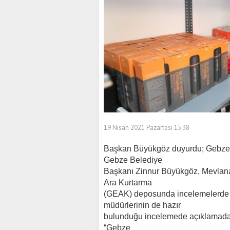
19 Nisan 2021 Pazartesi 15:38
Başkan Büyükgöz duyurdu; Gebze 
Gebze Belediye
Başkanı Zinnur Büyükgöz, Mevlana
Ara Kurtarma
(GEAK) deposunda incelemelerde b
müdürlerinin de hazır
bulunduğu incelemede açıklamada
“Gebze