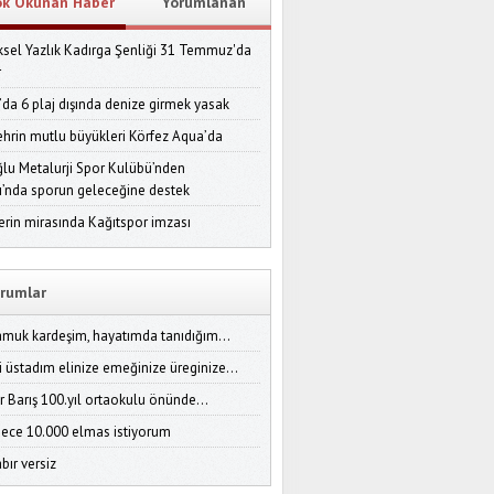
ok Okunan Haber
Yorumlanan
sel Yazlık Kadırga Şenliği 31 Temmuz'da
r
’da 6 plaj dışında denize girmek yasak
ehrin mutlu büyükleri Körfez Aqua’da
lu Metalurji Spor Kulübü’nden
ı’nda sporun geleceğine destek
erin mirasında Kağıtspor imzası
rumlar
amuk kardeşim, hayatımda tanıdığım...
i üstadım elinize emeğinize üreginize...
r Barış 100.yıl ortaokulu önünde...
ece 10.000 elmas istiyorum
bır versiz