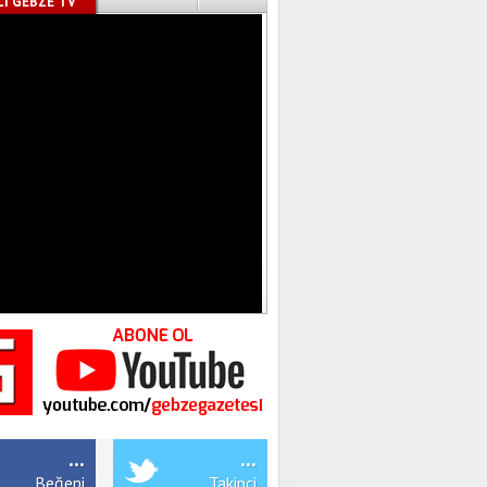
İ GEBZE TV
...
...
Beğeni
Takipçi