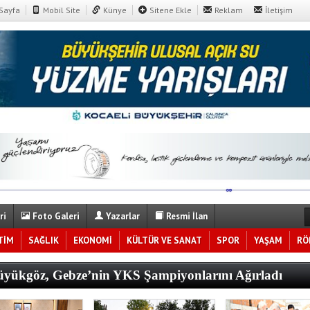
Sayfa
Mobil Site
Künye
Sitene Ekle
Reklam
İletişim
ri
Foto Galeri
Yazarlar
Resmi İlan
TİM
SAĞLIK
EKONOMİ
KÜLTÜR VE SANAT
SPOR
YAŞAM
RÖ
yükgöz, Gebze’nin YKS Şampiyonlarını Ağırladı