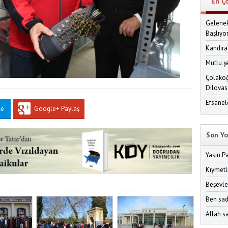
En Ç
Gelenek
Başlıyo
Kandıra
Mutlu ş
Çolakoğ
Dilovas
Efsanel
le
Google+ Paylaş
Son Yo
Yasin P
Kıymetl
Beşevle
Ben sad
Allah sa