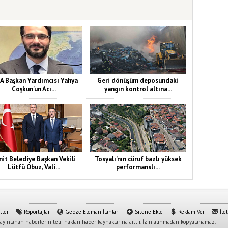
A Başkan Yardımcısı Yahya
Geri dönüşüm deposundaki
Coşkun'un Acı...
yangın kontrol altına...
mit Belediye Başkan Vekili
Tosyalı’nın cüruf bazlı yüksek
Lütfü Obuz, Vali...
performanslı...
tler
Röportajlar
Gebze Eleman İlanları
Sitene Ekle
Reklam Ver
İle
yınlanan haberlerin telif hakları haber kaynaklarına aittir. İzin alınmadan kopyalanamaz.