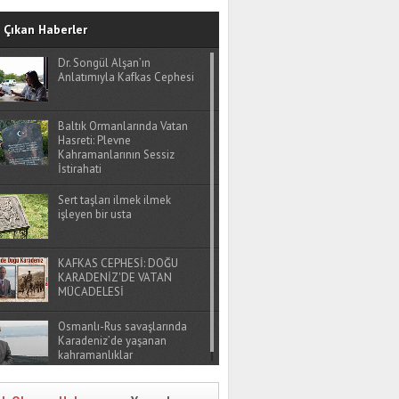
Çıkan Haberler
Dr. Songül Alşan’ın
Anlatımıyla Kafkas Cephesi
Baltık Ormanlarında Vatan
Hasreti: Plevne
Kahramanlarının Sessiz
İstirahati
Sert taşları ilmek ilmek
işleyen bir usta
KAFKAS CEPHESİ: DOĞU
KARADENİZ'DE VATAN
MÜCADELESİ
Osmanlı-Rus savaşlarında
Karadeniz’de yaşanan
kahramanlıklar