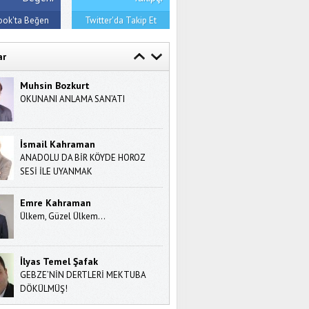
ook'ta Beğen
Twitter'da Takip Et
ar
Muhsin Bozkurt
Ümi̇t Ülker
OKUNANI ANLAMA SAN’ATI
YURTTAŞ GAZETECİLİĞİ’NDE
GÜVENİLİRLİK 2
İsmail Kahraman
Uğur Tatar
ANADOLU DA BİR KÖYDE HOROZ
ÖLÜMLE YÜZ YÜZE: Dört Büyük
SESİ İLE UYANMAK
Kalemin Ölüm Maskeleri
Emre Kahraman
Dr. H. Emin Sert
Ülkem, Güzel Ülkem…
Mevlana'nın Üçüncü Bin Yıla
Mesajları
İlyas Temel Şafak
Nedret Demir
GEBZE’NİN DERTLERİ MEKTUBA
HESAP
DÖKÜLMÜŞ!