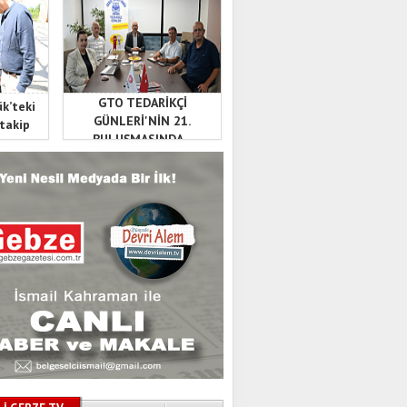
GTO TEDARİKÇİ
ük’teki
GÜNLERİ'NİN 21.
 takip
BULUŞMASINDA...