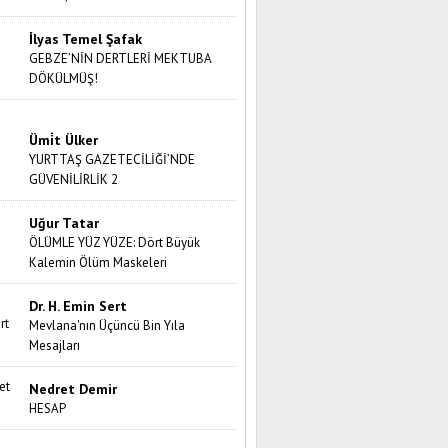
İlyas Temel Şafak
GEBZE’NİN DERTLERİ MEKTUBA
DÖKÜLMÜŞ!
Ümi̇t Ülker
YURTTAŞ GAZETECİLİĞİ’NDE
GÜVENİLİRLİK 2
Uğur Tatar
ÖLÜMLE YÜZ YÜZE: Dört Büyük
Kalemin Ölüm Maskeleri
Dr. H. Emin Sert
Mevlana'nın Üçüncü Bin Yıla
Mesajları
Nedret Demir
HESAP