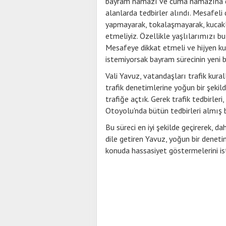
bayram namazı ve cuma namazına de
alanlarda tedbirler alındı. Mesafe
yapmayarak, tokalaşmayarak, kucakl
etmeliyiz. Özellikle yaşlılarımızı 
Mesafeye dikkat etmeli ve hijyen k
istemiyorsak bayram sürecinin yeni 
Vali Yavuz, vatandaşları trafik kura
trafik denetimlerine yoğun bir şeki
trafiğe açtık. Gerek trafik tedbirl
Otoyolu'nda bütün tedbirleri almış b
Bu süreci en iyi şekilde geçirerek, da
dile getiren Yavuz, yoğun bir deneti
konuda hassasiyet göstermelerini ist