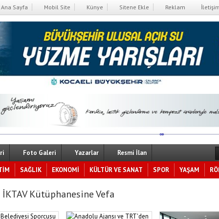
Ana Sayfa
Mobil Site
Künye
Sitene Ekle
Reklam
İletişi
ri
Foto Galeri
Yazarlar
Resmi İlan
TİM
SAĞLIK
EKONOMİ
KÜLTÜR VE SANAT
SPOR
YAŞAM
RÖ
 İKTAV Kütüphanesine Vefa