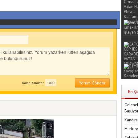
Yorum Gönder
Kalan Karakter:
En Ç
Gelenek
Başlıyo
Kandıra
Mutlu ş
Çolakoğ