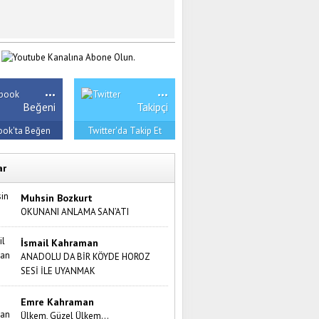
...
...
Beğeni
Takipçi
ook'ta Beğen
Twitter'da Takip Et
ar
Muhsin Bozkurt
OKUNANI ANLAMA SAN’ATI
İsmail Kahraman
ANADOLU DA BİR KÖYDE HOROZ
SESİ İLE UYANMAK
Emre Kahraman
Ülkem, Güzel Ülkem…