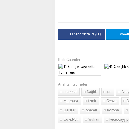
Facebook'ta Paylaş
Tweet
İlgili Galeriler
Anahtar Kelimeler
İstanbul
Sağlık
çin
Asay
Marmara
İzmit
Gebze
D
Dersler
önemli
Korona
Covid-19
Wuhan
Receptayyi