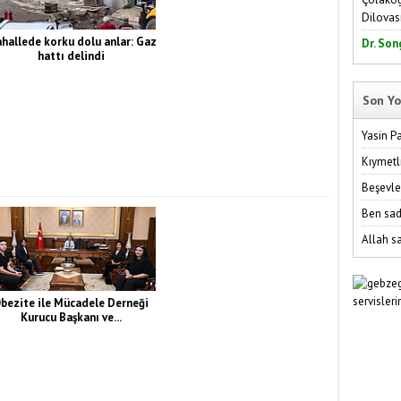
Dilovas
hallede korku dolu anlar: Gaz
Dr. Son
hattı delindi
Son Yo
Yasin P
Kıymetl
Beşevle
Ben sad
Allah sa
bezite ile Mücadele Derneği
Kurucu Başkanı ve...