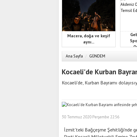
Geb
Macera, doğa ve keşif
Spo
aynı...
Oy
Ana Sayfa
/
GÜNDEM
Kocaeli'de Kurban Bayramı
Kocaeli'de, Kurban Bayramı dolayısıyla
30 Temmuz 2020 Perşembe 22:56
İzmit'teki Bağçeşme Şehitliği'nde ge
Parti Kocaeli Milletvekili Emine Zey