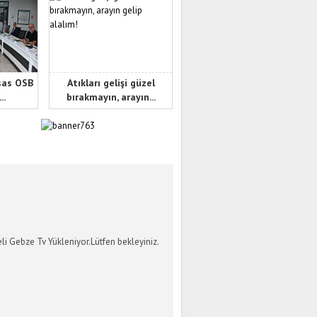
sas OSB
Atıkları gelişi güzel
..
bırakmayın, arayın...
İ GEBZE TV
li Gebze Tv Yükleniyor.Lütfen bekleyiniz.