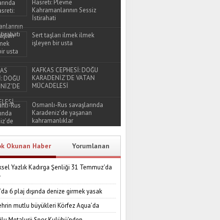
Hasreti: Plevne
Kahramanlarının Sessiz
İstirahati
Sert taşları ilmek ilmek
işleyen bir usta
KAFKAS CEPHESİ: DOĞU
KARADENİZ'DE VATAN
MÜCADELESİ
Osmanlı-Rus savaşlarında
Karadeniz’de yaşanan
kahramanlıklar
ok Okunan Haber
Yorumlanan
sel Yazlık Kadırga Şenliği 31 Temmuz'da
r
’da 6 plaj dışında denize girmek yasak
ehrin mutlu büyükleri Körfez Aqua’da
lu Metalurji Spor Kulübü’nden