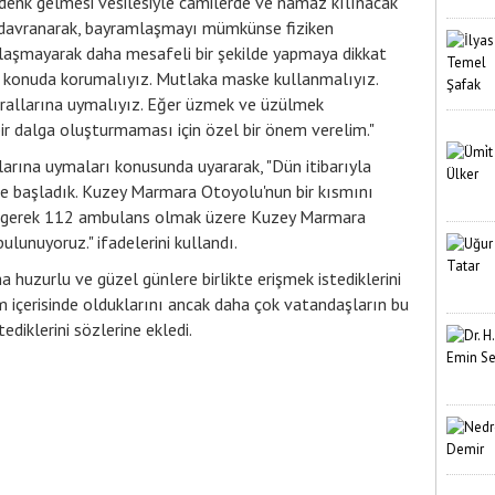
nk gelmesi vesilesiyle camilerde ve namaz kılınacak
li davranarak, bayramlaşmayı mümkünse fiziken
aşmayarak daha mesafeli bir şekilde yapmaya dikkat
bu konuda korumalıyız. Mutlaka maske kullanmalıyız.
urallarına uymalıyız. Eğer üzmek ve üzülmek
bir dalga oluşturmaması için özel bir önem verelim."
llarına uymaları konusunda uyararak, "Dün itibarıyla
lde başladık. Kuzey Marmara Otoyolu'nun bir kısmını
eri, gerek 112 ambulans olmak üzere Kuzey Marmara
ulunuyoruz." ifadelerini kullandı.
ha huzurlu ve güzel günlere birlikte erişmek istediklerini
m içerisinde olduklarını ancak daha çok vatandaşların bu
ediklerini sözlerine ekledi.