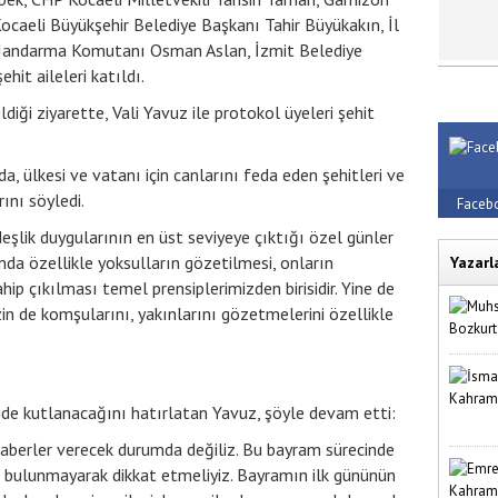
caeli Büyükşehir Belediye Başkanı Tahir Büyükakın, İl
l Jandarma Komutanı Osman Aslan, İzmit Belediye
hit aileleri katıldı.
diği ziyarette, Vali Yavuz ile protokol üyeleri şehit
, ülkesi ve vatanı için canlarını feda eden şehitleri ve
ını söyledi.
Faceb
deşlik duygularının en üst seviyeye çıktığı özel günler
da özellikle yoksulların gözetilmesi, onların
Yazarl
hip çıkılması temel prensiplerimizden birisidir. Yine de
zin de komşularını, yakınlarını gözetmelerini özellikle
de kutlanacağını hatırlatan Yavuz, şöyle devam etti:
 haberler verecek durumda değiliz. Bu bayram sürecinde
bulunmayarak dikkat etmeliyiz. Bayramın ilk gününün