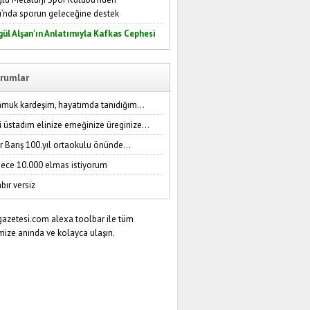
ı’nda sporun geleceğine destek
gül Alşan’ın Anlatımıyla Kafkas Cephesi
rumlar
amuk kardeşim, hayatımda tanıdığım...
i üstadım elinize emeğinize üreginize...
r Barış 100.yıl ortaokulu önünde...
ece 10.000 elmas istiyorum
bır versiz