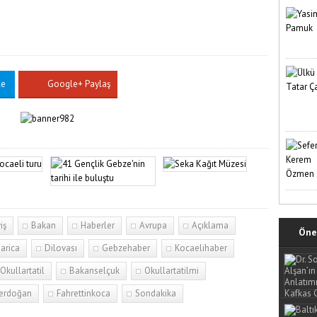
le
Google+ Paylaş
iş
Bakan
Haberler
Avrupa
Açıklama
Öne 
arica
Dilovası
Gebzehaber
Kocaelihaber
Okullartatil
Bakanselçuk
Okullartatilmi
perdoğan
Fahrettinkoca
Sondakika