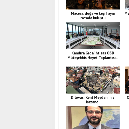
Macera, doğa ve keşif aynı
Ma
rotada buluştu
Kandıra Gıda İhtisas OSB
Müteşebbis Heyet Toplantısı...
Dilovası Kent Meydanı hız
O
kazandı