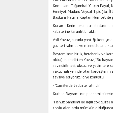
Komutanı Tuğamiral Yalçın Payal, Ko
Emniyet Müdürü Veysal Tipioğlu, İ
Başkanı Fatma Kaplan Hürriyet ile şe
Kur'an-ı Kerim okunarak duaların edil
kabirlerine karanfil bıraktı.
Vali Yavuz, burada yaptığı konuşmada
gazileri rahmet ve minnetle andıklar
Bayramların birlik, beraberlik ve kar
olduğunu belirten Yavuz, "Bu bayram
sevindirilmesi, öksüz ve yetimlere sa
vakti, hali yerinde olan kardeşlerimi
tavsiye ediyoruz." diye konuştu.
- "Camilerde tedbirler alındı"
Kurban Bayramı'nın pandemi sürecin
"Henüz pandemi ile ilgili çok güzel
toplu alanlarda mümkün olduğunca 