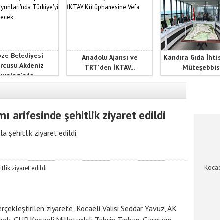
ze Belediyesi
Anadolu Ajansı ve
Kandıra Gıda İhti
rcusu Akdeniz
TRT'den İKTAV...
Müteşebbis.
unları'nda...
KOCAEL
 arifesinde şehitlik ziyaret edildi
 şehitlik ziyaret edildi.
Kocae
rçekleştirilen ziyarete, Kocaeli Valisi Seddar Yavuz, AK
bek, CHP Kocaeli Milletvekili Tahsin Tarhan, Garnizon