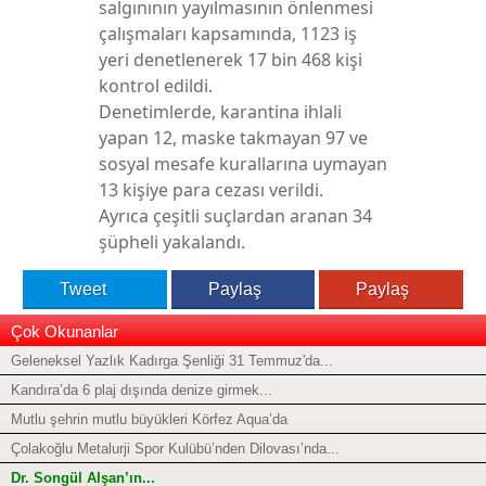
salgınının yayılmasının önlenmesi
çalışmaları kapsamında, 1123 iş
yeri denetlenerek 17 bin 468 kişi
kontrol edildi.
Denetimlerde, karantina ihlali
yapan 12, maske takmayan 97 ve
sosyal mesafe kurallarına uymayan
13 kişiye para cezası verildi.
Ayrıca çeşitli suçlardan aranan 34
şüpheli yakalandı.
Tweet
Paylaş
Paylaş
Çok Okunanlar
Geleneksel Yazlık Kadırga Şenliği 31 Temmuz'da...
Kandıra’da 6 plaj dışında denize girmek...
Mutlu şehrin mutlu büyükleri Körfez Aqua’da
Çolakoğlu Metalurji Spor Kulübü’nden Dilovası’nda...
Dr. Songül Alşan’ın...