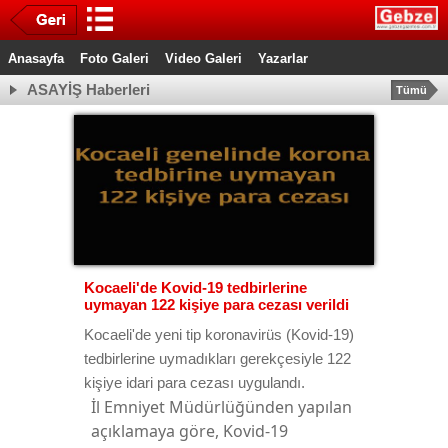
Anasayfa
Foto Galeri
Video Galeri
Yazarlar
ASAYİŞ Haberleri
Tümü
Kocaeli'de Kovid-19 tedbirlerine
uymayan 122 kişiye para cezası verildi
Kocaeli'de yeni tip koronavirüs (Kovid-19)
tedbirlerine uymadıkları gerekçesiyle 122
kişiye idari para cezası uygulandı.
İl Emniyet Müdürlüğünden yapılan
açıklamaya göre, Kovid-19