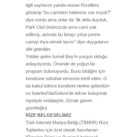
ilgili sayfasını yanda oturan Rizelilere
gösterip “bu camiden haberiniz var mıydı?”
diye sordu ama onlar da “ilk defa duyduk,
Park Otel önümüzde ama cami yok
edilmiş, aslında bu binayı yıkıp yerine
camiyi ihya etmek lazım” diye duygularını
dile getirdiler.
Yoldan gelen İsmail Bey’in yorgun olduğu
anlaşılıyordu. Önünde de yoğun bir
program bulunuyordu. Bunu bildiğim için
kendisine istirahat etmesini teklif ettim. O
da kabul edince kendisini oteline götürdüm
ve İstanbul’da/Gebze’de tekrar buluşmak
niyetiyle vedalaştık. (İshak güven
güvelioğlu)
RİZE BELGESELİMİZ
Türk İnternet Medya Birliği (TİMBİR) Rize
Toplantısı için özel olarak hazırlanan