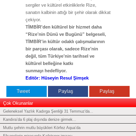
sergiler ve kültürel etkinliklerle Rize,
sanatın kalbinin attığı bir şehir olarak dikkat
çekiyor.
TİMBİR'den kültürel bir hizmet daha
“Rize’nin Dünü ve Bugünü” belgeseli,
TİMBİR’in kültür odaklı çalışmalarının
bir parçası olarak, sadece Rize’nin
değil, tüm Türkiye’nin tarihsel ve
kültürel belleğine katkı
sunmayı hedefliyor.
Editör: Hüseyin Resul Şimşek
Tweet
Paylaş
Paylaş
Çok Okunanlar
Geleneksel Yazlık Kadırga Şenliği 31 Temmuz'da...
Kandıra’da 6 plaj dışında denize girmek...
Mutlu şehrin mutlu büyükleri Körfez Aqua’da
Efsanelerin mirasında Kağıtspor imzası