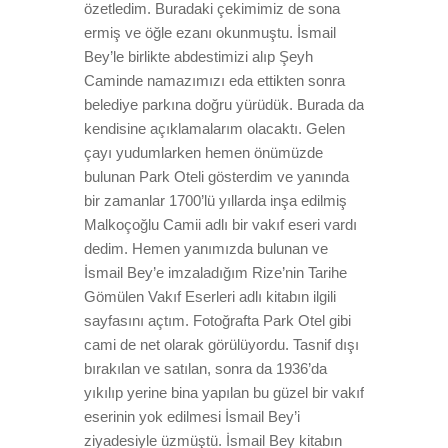
özetledim. Buradaki çekimimiz de sona
ermiş ve öğle ezanı okunmuştu. İsmail
Bey’le birlikte abdestimizi alıp Şeyh
Caminde namazımızı eda ettikten sonra
belediye parkına doğru yürüdük. Burada da
kendisine açıklamalarım olacaktı. Gelen
çayı yudumlarken hemen önümüzde
bulunan Park Oteli gösterdim ve yanında
bir zamanlar 1700’lü yıllarda inşa edilmiş
Malkoçoğlu Camii adlı bir vakıf eseri vardı
dedim. Hemen yanımızda bulunan ve
İsmail Bey’e imzaladığım Rize’nin Tarihe
Gömülen Vakıf Eserleri adlı kitabın ilgili
sayfasını açtım. Fotoğrafta Park Otel gibi
cami de net olarak görülüyordu. Tasnif dışı
bırakılan ve satılan, sonra da 1936’da
yıkılıp yerine bina yapılan bu güzel bir vakıf
eserinin yok edilmesi İsmail Bey’i
ziyadesiyle üzmüştü. İsmail Bey kitabın