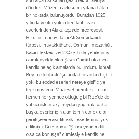
sonra da üst katları gezip tekrar avluya
döndük. Müzenin avlusu meydana hâkım
bir noktada bulunuyordu. Buradan 1925
yılında yıkılıp yok edilen tarihi vakıf
eserlerinden Altıkulaçzade medresesi,
Rize’nin manevi fatihi Ali Semerkandi
türbesi, muvakkithane, Osmanlı mezarlığı,
Kadiri Tekkesi ve 1955 yılında yenilenmiş
olarak ayakta olan Şeyh Camii hakkında
kendisine açıklamalarda bulundum. İsmail
Bey haklı olarak “şu anda bunlardan hiçbiri
yok, bu ecdad eserleri nereye gitti” diye
tepki gösterdi. Maalesef memleketimizin
hemen her yerinde olduğu gibi Rize’de de
yol genişletmek, meydan yapmak, daha
başka eserler için alan temin etmek gibi
gerekçelerle asırlık vakıf eserlerimiz yok
edilmişti. Bu durumu “Şu meydanın dili
olsa da konuşşa” cümlesiyle kendisine