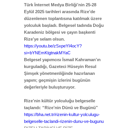
Türk İnternet Medya Birliği’nin 25-28
Eylül 2025 tarihleri arasında Rize’de
düzenlenen toplantısına katılmak üzere
yolculuk başladı. Belgesel tadında Doğu
Karadeniz bölgesi ve çayın başkenti
Rize’ye selam olsun.
https://youtu.be/zSxpeYI4ocY?
si=bYNEmKtgtnakMYaC
Belgesel yapımcısı İsmail Kahraman’ın
kurguladığı, Gazeteci Hüseyin Resul
Şimşek yönetmenliğinde hazırlanan
yapım; geçmişin izlerini bugünün
değerleriyle buluşturuyor.
Rize’nin kültür yolculuğu belgeselle
taçlandı: “Rize’nin Dünü ve Bugünü”
https://bha.net.tr/rizenin-kultur-yolculugu-
belgeselle-taclandi-rizenin-dunu-ve-bugunu