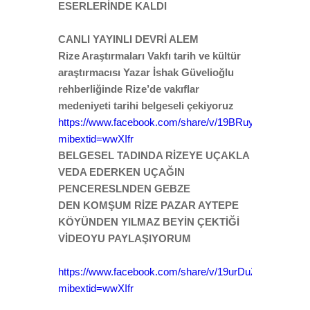
ESERLERİNDE KALDI
CANLI YAYINLI DEVRİ ALEM
Rize Araştırmaları Vakfı tarih ve kültür
araştırmacısı Yazar İshak Güvelioğlu
rehberliğinde Rize’de vakıflar
medeniyeti tarihi belgeseli çekiyoruz
https://www.facebook.com/share/v/19BRuyo6Rq/?
mibextid=wwXIfr
BELGESEL TADINDA RİZEYE UÇAKLA
VEDA EDERKEN UÇAĞIN
PENCERESLNDEN GEBZE
DEN KOMŞUM RİZE PAZAR AYTEPE
KÖYÜNDEN YILMAZ BEYİN ÇEKTİĞİ
VİDEOYU PAYLAŞIYORUM
https://www.facebook.com/share/v/19urDuZ7Br/?
mibextid=wwXIfr