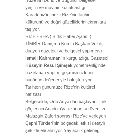
“Rize’nin Dünü ve Bugünü” belgeseli,
yeşilin ve mavinin kucaklaştığı
Karadeniz’in incisi Rize’nin tarihini,
kültürünü ve doğal güzelliklerini ekranlara
taşıyor.
RİZE - BHA ( Birlik Haber Ajansı )
TİMBİR Danışma Kurulu Başkan Vekili,
duayen gazeteci ve belgesel yapımcısı
İsmail Kahraman
’ın kurguladığı, Gazeteci
Hüseyin Resul Şimşek
yönetmenliğinde
hazırlanan yapım; geçmişin izlerini
bugünün değerleriyle buluşturuyor.
Tarihten günümüze Rize’nin kültürel
hafızası
Belgeselde, Orta Asya’dan başlayan Türk
göçlerinin Anadolu’ya uzanan serüveni ve
Malazgirt Zaferi sonrası Rize’ye yerleşen
Çepni Türkleri’nin bölgedeki etkisi detaylı
şekilde ele alınıyor. Yaylacılık geleneği,