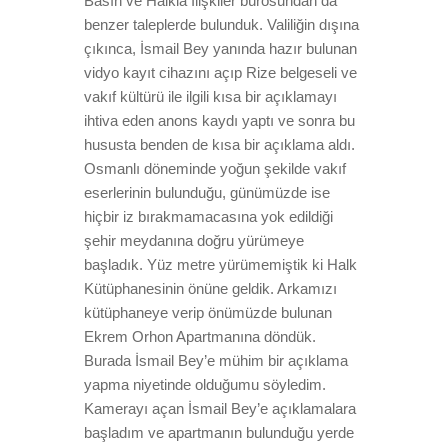
Basın ve Halkla İlişkiler bürosundan da
benzer taleplerde bulunduk. Valiliğin dışına
çıkınca, İsmail Bey yanında hazır bulunan
vidyo kayıt cihazını açıp Rize belgeseli ve
vakıf kültürü ile ilgili kısa bir açıklamayı
ihtiva eden anons kaydı yaptı ve sonra bu
hususta benden de kısa bir açıklama aldı.
Osmanlı döneminde yoğun şekilde vakıf
eserlerinin bulunduğu, günümüzde ise
hiçbir iz bırakmamacasına yok edildiği
şehir meydanına doğru yürümeye
başladık. Yüz metre yürümemiştik ki Halk
Kütüphanesinin önüne geldik. Arkamızı
kütüphaneye verip önümüzde bulunan
Ekrem Orhon Apartmanına döndük.
Burada İsmail Bey’e mühim bir açıklama
yapma niyetinde olduğumu söyledim.
Kamerayı açan İsmail Bey’e açıklamalara
başladım ve apartmanın bulunduğu yerde