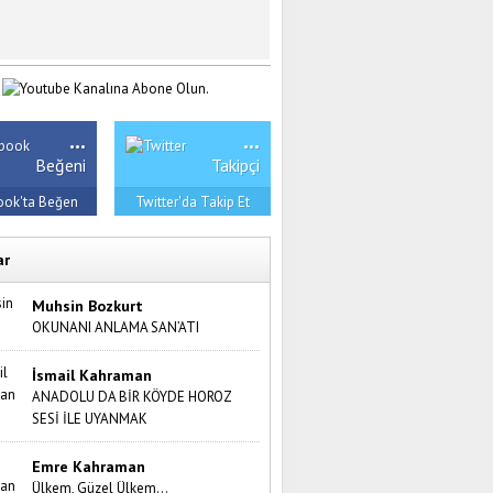
...
...
Beğeni
Takipçi
ook'ta Beğen
Twitter'da Takip Et
ar
Muhsin Bozkurt
OKUNANI ANLAMA SAN’ATI
İsmail Kahraman
ANADOLU DA BİR KÖYDE HOROZ
SESİ İLE UYANMAK
Emre Kahraman
Ülkem, Güzel Ülkem…