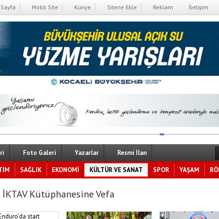
Sayfa
Mobil Site
Künye
Sitene Ekle
Reklam
İletişim
ri
Foto Galeri
Yazarlar
Resmi İlan
TİM
SAĞLIK
EKONOMİ
KÜLTÜR VE SANAT
SPOR
YAŞAM
RÖ
 İKTAV Kütüphanesine Vefa