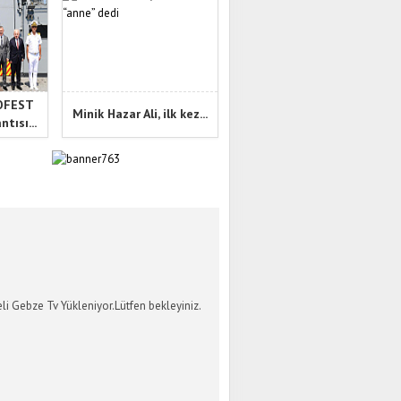
NOFEST
Minik Hazar Ali, ilk kez...
tısı...
İ GEBZE TV
li Gebze Tv Yükleniyor.Lütfen bekleyiniz.