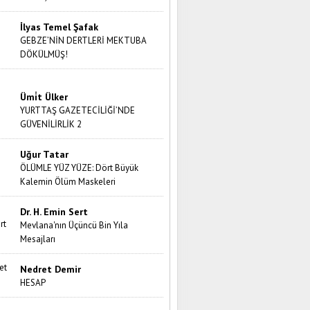
İlyas Temel Şafak
GEBZE’NİN DERTLERİ MEKTUBA
DÖKÜLMÜŞ!
Ümi̇t Ülker
YURTTAŞ GAZETECİLİĞİ’NDE
GÜVENİLİRLİK 2
Uğur Tatar
ÖLÜMLE YÜZ YÜZE: Dört Büyük
Kalemin Ölüm Maskeleri
Dr. H. Emin Sert
Mevlana'nın Üçüncü Bin Yıla
Mesajları
Nedret Demir
HESAP