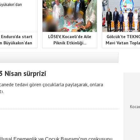
 Enduro’da start
LÖSEV, Kocaeli’de Aile
Gölcük’te TEK
n Büyükakın’dan
Piknik Etkinliği...
Mavi Vatan Toplan
KOCAEL
 Nisan sürprizi
stanede tedavi gören çocuklarla paylaşarak, onlara
ı.
Kocae
 Ulusal Egemenlik ve Çocuk Bayramı’nın coşkusunu