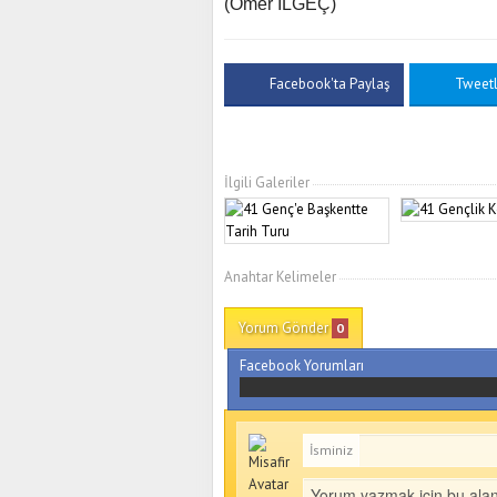
(Ömer İLGEÇ)
Facebook'ta Paylaş
Tweet
İlgili Galeriler
Anahtar Kelimeler
Yorum Gönder
0
Facebook Yorumları
İsminiz