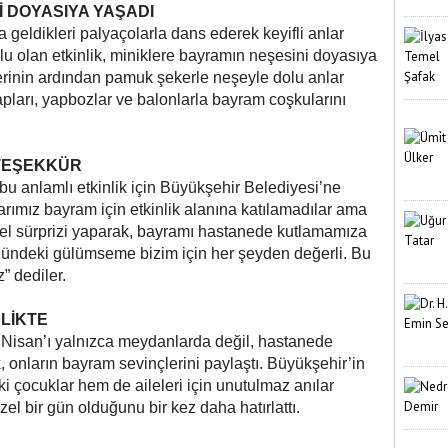
İ DOYASIYA YAŞADI
a geldikleri palyaçolarla dans ederek keyifli anlar
lu olan etkinlik, miniklere bayramın neşesini doyasıya
lerinin ardından pamuk şekerle neşeyle dolu anlar
apları, yapbozlar ve balonlarla bayram coşkularını
TEŞEKKÜR
bu anlamlı etkinlik için Büyükşehir Belediyesi’ne
uklarımız bayram için etkinlik alanına katılamadılar ama
el sürprizi yaparak, bayramı hastanede kutlamamıza
zündeki gülümseme bizim için her şeyden değerli. Bu
” dediler.
LİKTE
 Nisan’ı yalnızca meydanlarda değil, hastanede
, onların bayram sevinçlerini paylaştı. Büyükşehir’in
i çocuklar hem de aileleri için unutulmaz anılar
özel bir gün olduğunu bir kez daha hatırlattı.