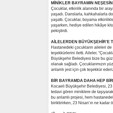
MİNİKLER BAYRAMIN NEŞESİN
Çocuklar, etkinlik alanında bir aray
yaşadı. Danslarla, kahkahalarla do
yaşattı. Çocuklar, boyama etkinlik
yaşarken, hediye edilen hikâye kit
pekiştirdi.
AİLELERDEN BÜYÜKŞEHİR’E 
Hastanedeki çocukların aileleri de 
teşekkürlerini iletti. Aileler, “Çoc
Büyükşehir Belediyesi bize bu güz
olanak sağladı. Çocuklarımızın yü
anlamlı jest için çok teşekkür ederiz
BİR BAYRAMDA DAHA HEP BİR
Kocaeli Büyükşehir Belediyesi, 23
tedavi gören miniklere de taşıyarak
bu anlamlı projesi, hem hastanedek
biriktirirken, 23 Nisan’ın ne kadar 