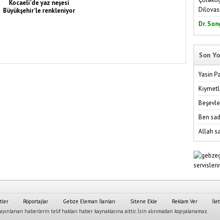
Kocaeli’de yaz neşesi
Dilovas
Büyükşehir’le renkleniyor
Dr. Son
Son Yo
Yasin P
Kıymetl
Beşevle
Ben sad
Allah sa
tler
Röportajlar
Gebze Eleman İlanları
Sitene Ekle
Reklam Ver
İle
yınlanan haberlerin telif hakları haber kaynaklarına aittir. İzin alınmadan kopyalanamaz.