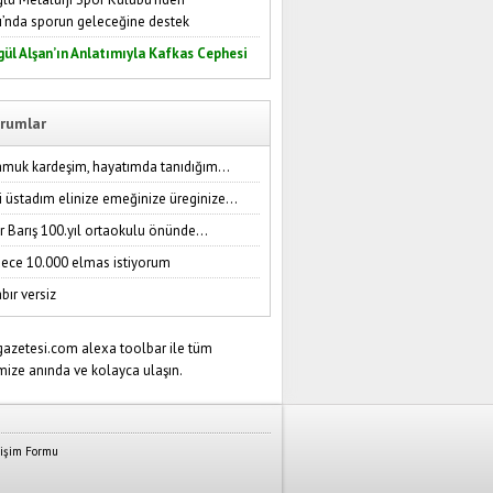
ı’nda sporun geleceğine destek
gül Alşan’ın Anlatımıyla Kafkas Cephesi
rumlar
amuk kardeşim, hayatımda tanıdığım...
i üstadım elinize emeğinize üreginize...
r Barış 100.yıl ortaokulu önünde...
ece 10.000 elmas istiyorum
bır versiz
tişim Formu