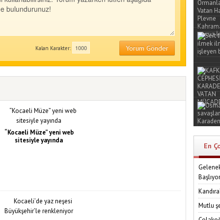
Yorum Gönder
Kalan Karakter:
“Kocaeli Müze” yeni web
sitesiyle yayında
En Ç
Gelenek
Başlıyo
Kandıra
Mutlu ş
Çolakoğ