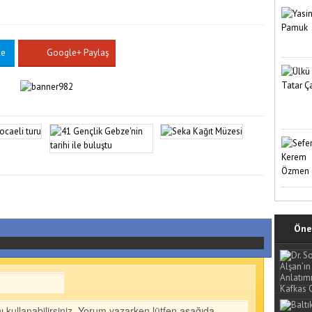
le
Google+ Paylaş
Öne 