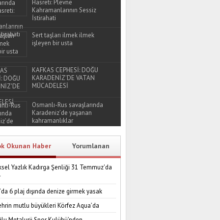
Hasreti: Plevne
Kahramanlarının Sessiz
İstirahati
Sert taşları ilmek ilmek
işleyen bir usta
KAFKAS CEPHESİ: DOĞU
KARADENİZ'DE VATAN
MÜCADELESİ
Osmanlı-Rus savaşlarında
Karadeniz’de yaşanan
kahramanlıklar
ok Okunan Haber
Yorumlanan
sel Yazlık Kadırga Şenliği 31 Temmuz'da
r
’da 6 plaj dışında denize girmek yasak
ehrin mutlu büyükleri Körfez Aqua’da
lu Metalurji Spor Kulübü’nden