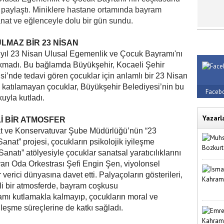
 paylaştı. Miniklere hastane ortamında bayram
anat ve eğlenceyle dolu bir gün sundu.
LMAZ BİR 23 NİSAN
 yıl 23 Nisan Ulusal Egemenlik ve Çocuk Bayramı'nı
rakmadı. Bu bağlamda Büyükşehir, Kocaeli Şehir
si’nde tedavi gören çocuklar için anlamlı bir 23 Nisan
na katılamayan çocuklar, Büyükşehir Belediyesi’nin bu
Faceb
uyla kutladı.
Yazarl
İ BİR ATMOSFER
at ve Konservatuvar Şube Müdürlüğü’nün “23
nat” projesi, çocukların psikolojik iyileşme
Sanatı” atölyesiyle çocuklar sanatsal yaratıcılıklarını
rı Oda Orkestrası Şefi Engin Şen, viyolonsel
 verici dünyasına davet etti.
Palyaçoların gösterileri,
kli bir atmosferde, bayram coşkusu
mı kutlamakla kalmayıp, çocukların moral ve
ileşme süreçlerine de katkı sağladı.