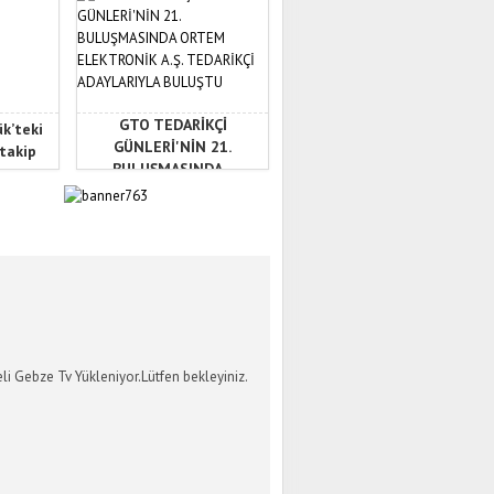
GTO TEDARİKÇİ
ük’teki
GÜNLERİ'NİN 21.
 takip
BULUŞMASINDA...
İ GEBZE TV
li Gebze Tv Yükleniyor.Lütfen bekleyiniz.