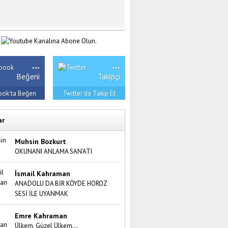
...
...
Beğeni
Takipçi
ook'ta Beğen
Twitter'da Takip Et
ar
Muhsin Bozkurt
OKUNANI ANLAMA SAN’ATI
İsmail Kahraman
ANADOLU DA BİR KÖYDE HOROZ
SESİ İLE UYANMAK
Emre Kahraman
Ülkem, Güzel Ülkem…