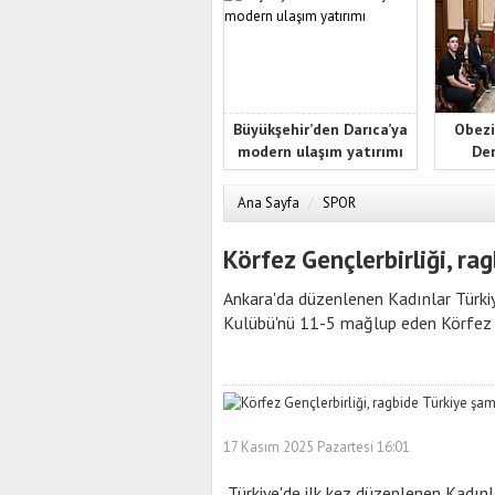
Büyükşehir’den Darıca’ya
Obezi
modern ulaşım yatırımı
Der
Ana Sayfa
/
SPOR
Körfez Gençlerbirliği, r
Ankara'da düzenlenen Kadınlar Türkiye
Kulübü'nü 11-5 mağlup eden Körfez G
17 Kasım 2025 Pazartesi 16:01
Türkiye'de ilk kez düzenlenen Kadınlar