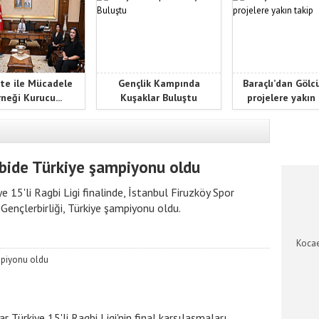
te ile Mücadele
Gençlik Kampında
Baraçlı’dan Gölc
neği Kurucu...
Kuşaklar Buluştu
projelere yakın
KOCAEL
agbide Türkiye şampiyonu oldu
 15'li Ragbi Ligi finalinde, İstanbul Firuzköy Spor
ençlerbirliği, Türkiye şampiyonu oldu.
Kocae
 Türkiye 15'li Ragbi Ligi'nin final karşılaşmaları,