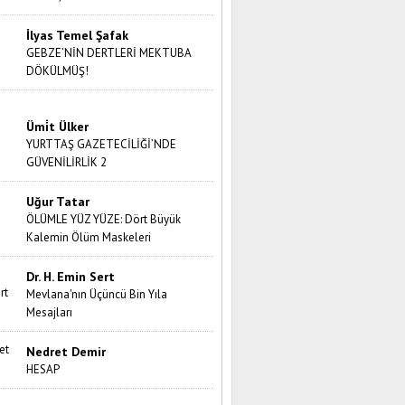
İlyas Temel Şafak
GEBZE’NİN DERTLERİ MEKTUBA
DÖKÜLMÜŞ!
Ümi̇t Ülker
YURTTAŞ GAZETECİLİĞİ’NDE
GÜVENİLİRLİK 2
Uğur Tatar
ÖLÜMLE YÜZ YÜZE: Dört Büyük
Kalemin Ölüm Maskeleri
Dr. H. Emin Sert
Mevlana'nın Üçüncü Bin Yıla
Mesajları
Nedret Demir
HESAP