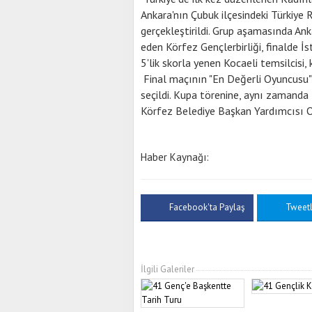
Ankara'nın Çubuk ilçesindeki Türkiye
gerçekleştirildi. Grup aşamasında An
eden Körfez Gençlerbirliği, finalde İs
5'lik skorla yenen Kocaeli temsilcisi,
Final maçının "En Değerli Oyuncusu" 
seçildi. Kupa törenine, aynı zamand
Körfez Belediye Başkan Yardımcısı O
Haber Kaynağı:
Facebook'ta Paylaş
Tweet
İlgili Galeriler