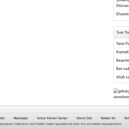
Dilovas
Efsanel
Son Yo
Yasin P
Kıymetl
Beşevle
Ben sad
Allah sa
tler
Röportajlar
Gebze Eleman İlanları
Sitene Ekle
Reklam Ver
İle
yınlanan haberlerin telif hakları haber kaynaklarına aittir. İzin alınmadan kopyalanamaz.