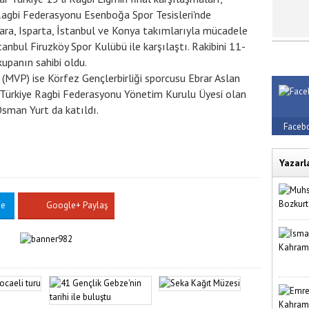
 Ragbi Federasyonu Esenboğa Spor Tesisleri'nde
kara, Isparta, İstanbul ve Konya takımlarıyla mücadele
tanbul Firuzköy Spor Kulübü ile karşılaştı. Rakibini 11-
 kupanın sahibi oldu.
(MVP) ise Körfez Gençlerbirliği sporcusu Ebrar Aslan
a Türkiye Ragbi Federasyonu Yönetim Kurulu Üyesi olan
sman Yurt da katıldı.
Faceb
Yazarl
le
Google+ Paylaş