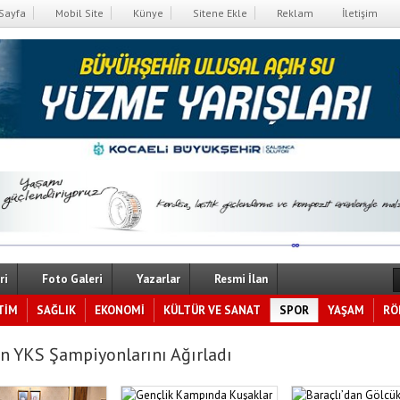
Sayfa
Mobil Site
Künye
Sitene Ekle
Reklam
İletişim
ri
Foto Galeri
Yazarlar
Resmi İlan
TİM
SAĞLIK
EKONOMİ
KÜLTÜR VE SANAT
SPOR
YAŞAM
RÖ
n YKS Şampiyonlarını Ağırladı