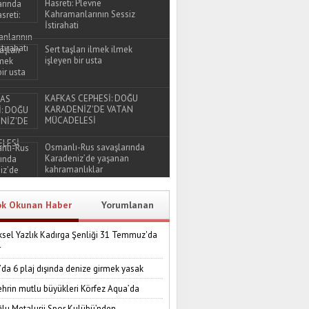
Hasreti: Plevne
Kahramanlarının Sessiz
İstirahati
Sert taşları ilmek ilmek
işleyen bir usta
KAFKAS CEPHESİ: DOĞU
KARADENİZ'DE VATAN
MÜCADELESİ
Osmanlı-Rus savaşlarında
Karadeniz’de yaşanan
kahramanlıklar
ok Okunan Haber
Yorumlanan
sel Yazlık Kadırga Şenliği 31 Temmuz'da
r
’da 6 plaj dışında denize girmek yasak
ehrin mutlu büyükleri Körfez Aqua’da
lu Metalurji Spor Kulübü’nden