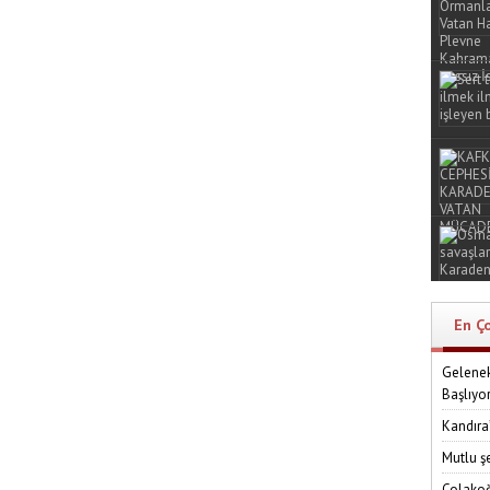
En Ç
Gelenek
Başlıyo
Kandıra
Mutlu ş
Çolakoğ