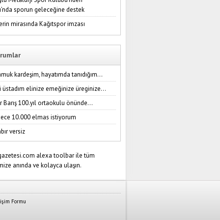
ı’nda sporun geleceğine destek
erin mirasında Kağıtspor imzası
rumlar
amuk kardeşim, hayatımda tanıdığım...
i üstadım elinize emeğinize üreginize...
r Barış 100.yıl ortaokulu önünde...
ece 10.000 elmas istiyorum
bır versiz
tişim Formu