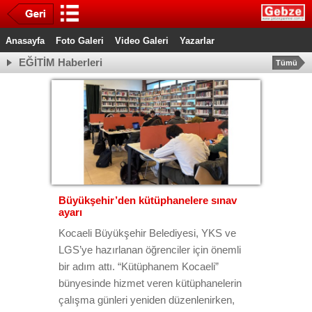
Anasayfa
Foto Galeri
Video Galeri
Yazarlar
EĞİTİM Haberleri
Tümü
Büyükşehir’den kütüphanelere sınav
ayarı
Kocaeli Büyükşehir Belediyesi, YKS ve
LGS’ye hazırlanan öğrenciler için önemli
bir adım attı. “Kütüphanem Kocaeli”
bünyesinde hizmet veren kütüphanelerin
çalışma günleri yeniden düzenlenirken,