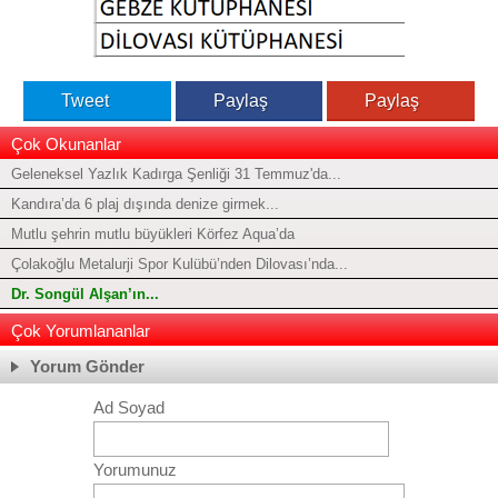
Tweet
Paylaş
Paylaş
Çok Okunanlar
Geleneksel Yazlık Kadırga Şenliği 31 Temmuz'da...
Kandıra’da 6 plaj dışında denize girmek...
Mutlu şehrin mutlu büyükleri Körfez Aqua’da
Çolakoğlu Metalurji Spor Kulübü’nden Dilovası’nda...
Dr. Songül Alşan’ın...
Çok Yorumlananlar
Yorum Gönder
Ad Soyad
Yorumunuz