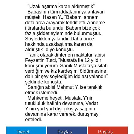
"Uzaklaştırma kararı aldırmıştık"
Babasının tüm iddialarını yalanlayan
müşteki Hasan Y., "Babam, annemi
defalarca arayarak tehdit etti. Anneme
iftiralarda bulundu. Babam bize çok
fazla şiddet eyleminde bulunmuştur.
Söyledikleri yalandır. Daha önce
hakkında uzaklaştırma kararı da
aldırıştık" diye konuştu.
Tanık olarak dinlenen maktulün abisi
Feyzettin Tutci, "Mustafa ile 12 yıldır
konuşmuyorum. Sanık Mustafa'ya silah
verdiğim ve kız kardeşimi öldürmesine
dair bir şey söylediğim iddiası yalandır"
şeklinde konuştu.
Sanığın abisi Mahmut Y. ise tanıklık
etmek istemedi.
Mahkeme heyeti, Mustafa Y'nin
tutukluluk halinin devamına, Vedat
Y'nin yurt yurt dışı çıkış yasağının
devamına karar vererek, duruşmayı
erteledi.
Tweet
Paylaş
Paylaş