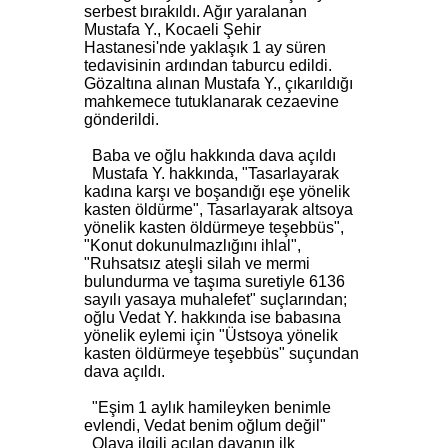
serbest bırakıldı. Ağır yaralanan
Mustafa Y., Kocaeli Şehir
Hastanesi'nde yaklaşık 1 ay süren
tedavisinin ardından taburcu edildi.
Gözaltına alınan Mustafa Y., çıkarıldığı
mahkemece tutuklanarak cezaevine
gönderildi.
Baba ve oğlu hakkında dava açıldı
Mustafa Y. hakkında, "Tasarlayarak
kadına karşı ve boşandığı eşe yönelik
kasten öldürme", Tasarlayarak altsoya
yönelik kasten öldürmeye teşebbüs",
"Konut dokunulmazlığını ihlal",
"Ruhsatsız ateşli silah ve mermi
bulundurma ve taşıma suretiyle 6136
sayılı yasaya muhalefet" suçlarından;
oğlu Vedat Y. hakkında ise babasına
yönelik eylemi için "Üstsoya yönelik
kasten öldürmeye teşebbüs" suçundan
dava açıldı.
"Eşim 1 aylık hamileyken benimle
evlendi, Vedat benim oğlum değil"
Olaya ilgili açılan davanın ilk