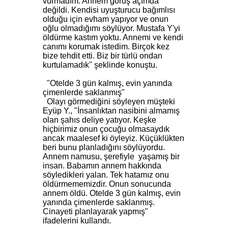
vurmadım. Annem görüş açımda
değildi. Kendisi uyuşturucu bağımlısı
olduğu için evham yapıyor ve onun
oğlu olmadığımı söylüyor. Mustafa Y'yi
öldürme kastım yoktu. Annemi ve kendi
canımı korumak istedim. Birçok kez
bize tehdit etti. Biz bir türlü ondan
kurtulamadık" şeklinde konuştu.
"Otelde 3 gün kalmış, evin yanında
çimenlerde saklanmış"
Olayı görmediğini söyleyen müşteki
Eyüp Y., "İnsanlıktan nasibini almamış
olan şahıs deliye yatıyor. Keşke
hiçbirimiz onun çocuğu olmasaydık
ancak maalesef ki öyleyiz. Küçüklükten
beri bunu planladığını söylüyordu.
Annem namusu, şerefiyle yaşamış bir
insan. Babamın annem hakkında
söyledikleri yalan. Tek hatamız onu
öldürmememizdir. Onun sonucunda
annem öldü. Otelde 3 gün kalmış, evin
yanında çimenlerde saklanmış.
Cinayeti planlayarak yapmış"
ifadelerini kullandı.