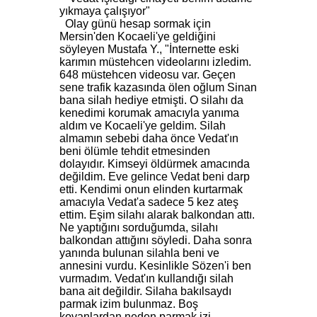
yıkmaya çalışıyor"
Olay günü hesap sormak için
Mersin'den Kocaeli'ye geldiğini
söyleyen Mustafa Y., "İnternette eski
karımın müstehcen videolarını izledim.
648 müstehcen videosu var. Geçen
sene trafik kazasında ölen oğlum Sinan
bana silah hediye etmişti. O silahı da
kenedimi korumak amacıyla yanıma
aldım ve Kocaeli'ye geldim. Silah
almamın sebebi daha önce Vedat'ın
beni ölümle tehdit etmesinden
dolayıdır. Kimseyi öldürmek amacında
değildim. Eve gelince Vedat beni darp
etti. Kendimi onun elinden kurtarmak
amacıyla Vedat'a sadece 5 kez ateş
ettim. Eşim silahı alarak balkondan attı.
Ne yaptığını sorduğumda, silahı
balkondan attığını söyledi. Daha sonra
yanında bulunan silahla beni ve
annesini vurdu. Kesinlikle Sözen'i ben
vurmadım. Vedat'ın kullandığı silah
bana ait değildir. Silaha bakılsaydı
parmak izim bulunmaz. Boş
kovanlardan neden parmak izi