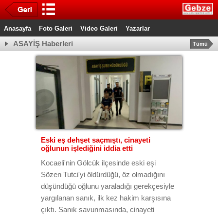
Anasayfa
Foto Galeri
Video Galeri
Yazarlar
ASAYİŞ Haberleri
Tümü
Eski eş dehşet saçmıştı, cinayeti
oğlunun işlediğini iddia etti
Kocaeli'nin Gölcük ilçesinde eski eşi
Sözen Tutci'yi öldürdüğü, öz olmadığını
düşündüğü oğlunu yaraladığı gerekçesiyle
yargılanan sanık, ilk kez hakim karşısına
çıktı. Sanık savunmasında, cinayeti