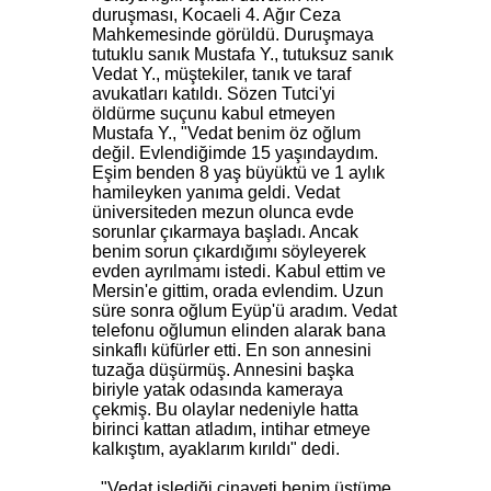
duruşması, Kocaeli 4. Ağır Ceza
Mahkemesinde görüldü. Duruşmaya
tutuklu sanık Mustafa Y., tutuksuz sanık
Vedat Y., müştekiler, tanık ve taraf
avukatları katıldı. Sözen Tutci'yi
öldürme suçunu kabul etmeyen
Mustafa Y., "Vedat benim öz oğlum
değil. Evlendiğimde 15 yaşındaydım.
Eşim benden 8 yaş büyüktü ve 1 aylık
hamileyken yanıma geldi. Vedat
üniversiteden mezun olunca evde
sorunlar çıkarmaya başladı. Ancak
benim sorun çıkardığımı söyleyerek
evden ayrılmamı istedi. Kabul ettim ve
Mersin'e gittim, orada evlendim. Uzun
süre sonra oğlum Eyüp'ü aradım. Vedat
telefonu oğlumun elinden alarak bana
sinkaflı küfürler etti. En son annesini
tuzağa düşürmüş. Annesini başka
biriyle yatak odasında kameraya
çekmiş. Bu olaylar nedeniyle hatta
birinci kattan atladım, intihar etmeye
kalkıştım, ayaklarım kırıldı" dedi.
"Vedat işlediği cinayeti benim üstüme