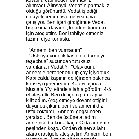
alınmadı. Alınsaydı Vedat'ın parmak izi
olduğu görünürdü. Vedat işlediği
cinayeti benim üstüme yıkmaya
çalışıyor. Ben içeri girdiğimde Vedat
boğazıma dayandı, kendimi korumak
için ateş ettim. Beni tahliye etmeniz
lazım" diye konuştu.
"Annemi ben vurmadım"
"Üstsoya yönelik kasten öldürmeye
teşebbüs" suçundan tutuksuz
yargılanan Vedat Y., "Olay günü
annemle beraber oturup çay içiyorduk.
Kapı çaldı, kapının deliğinden bakınca
kimseyi göremedim. Kapıyı açınca
Mustafa Y'yi elinde silahla gördüm. 4-5
el ateş etti. Ben de içeri girip kapıyı
kilitledim. Ateş etmeye devam ettiğini
duyunca çıktım, beni ve annemi diz
üstü çöktürdü. Annemi göğsünden
yaraladı. Ben de üstüne atladım,
annemse balkona kaçtı. O da annemin
peşinden koştu. Ondan düşen silahı
alarak rastgele ateş açtım. Annemi ben