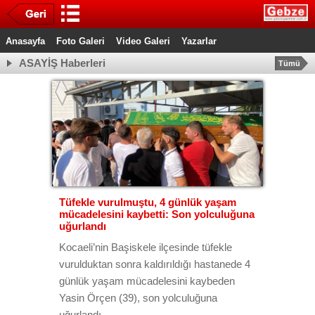
Anasayfa
Foto Galeri
Video Galeri
Yazarlar
ASAYİŞ Haberleri
Tümü
Tüfekle vurulmuştu, 4 günlük yaşam
mücadelesini kaybetti: Son yolculuğuna
uğurlandı
Kocaeli’nin Başiskele ilçesinde tüfekle
vurulduktan sonra kaldırıldığı hastanede 4
günlük yaşam mücadelesini kaybeden
Yasin Örçen (39), son yolculuğuna
uğurlandı.