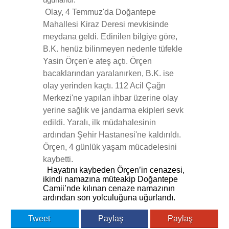
Olay, 4 Temmuz'da Doğantepe
Mahallesi Kiraz Deresi mevkisinde
meydana geldi. Edinilen bilgiye göre,
B.K. henüz bilinmeyen nedenle tüfekle
Yasin Örçen'e ateş açtı. Örçen
bacaklarından yaralanırken, B.K. ise
olay yerinden kaçtı. 112 Acil Çağrı
Merkezi'ne yapılan ihbar üzerine olay
yerine sağlık ve jandarma ekipleri sevk
edildi. Yaralı, ilk müdahalesinin
ardından Şehir Hastanesi'ne kaldırıldı.
Örçen, 4 günlük yaşam mücadelesini
kaybetti.
Hayatını kaybeden Örçen’in cenazesi,
ikindi namazına müteakip Doğantepe
Camii’nde kılınan cenaze namazının
ardından son yolculuğuna uğurlandı.
Tweet
Paylaş
Paylaş