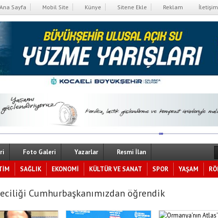
Ana Sayfa
Mobil Site
Künye
Sitene Ekle
Reklam
İletişim
ri
Foto Galeri
Yazarlar
Resmi İlan
TİM
SAĞLIK
EKONOMİ
KÜLTÜR VE SANAT
SPOR
YAŞAM
RÖ
eciliği Cumhurbaşkanımızdan öğrendik