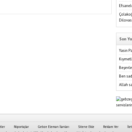
Efsanel
Çolakoğ
Dilovas
Son Yo
Yasin P
Kıymetl
Beşevle
Ben sad
Allah sa
tler
Röportajlar
Gebze Eleman İlanları
Sitene Ekle
Reklam Ver
İle