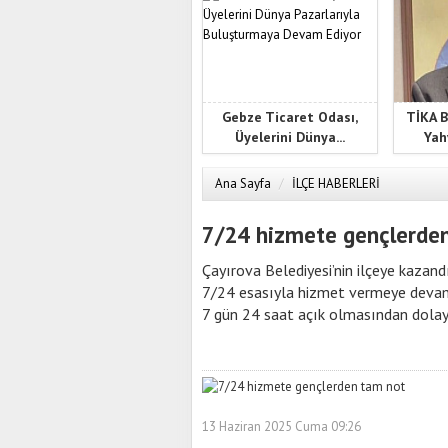
Gebze Ticaret Odası,
TİKA B
Üyelerini Dünya...
Yah
Ana Sayfa
/
İLÇE HABERLERİ
7/24 hizmete gençlerde
Çayırova Belediyesi’nin ilçeye kazand
7/24 esasıyla hizmet vermeye devam 
7 gün 24 saat açık olmasından dola
13 Haziran 2025 Cuma 09:26