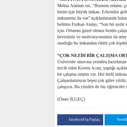
Melisa Ataman ise, “Buranın ortamı, ça
bizim için büyük imkan. Erkenden gelip 
imkanımız da var” açıklamasında bulun
belirten Furkan Atalay, “Son bir aydır
için. Ortamın güzel olması benim çalış
hevesimiz ve motivasyonumuz da artıy
sunduğu bu imkandan ötürü çok teşekkü
“ÇOK NEZİH BİR ÇALIŞMA OR
Üniversite sınavına yeniden hazırlanan
tercih eden Kerem Acun, yaptığı açıkla
bir çalışma ortamı var. Her türlü imkana
Çalışanlarımızın hepsi çok güler yüzlü,
çalışıyor. Bu yüzden de biz öğrenciler
(Ömer İLGEÇ)
Facebook'ta Paylaş
Tweet