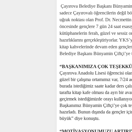
Çayırova Belediye Başkanı Bünyamin Ç
sadece Çayırovalı öğrencilerin değil bö
uğrak noktası olan Prof. Dr. Necmett
öncesinde gençlere 7 gün 24 saat esası
kütüphanelerin ferah, güzel ve sessiz o
hazırlıklarını gerçekleştiriyorlar. YKS’
kitap kahvelerinde devam eden gençler
Belediye Başkanı Bünyamin Çiftçi’ye te
“BAŞKANIMIZA ÇOK TEŞEKKÜ
Çayırova Anadolu Lisesi öğrencisi ol
güzel bir çalışma ortamımız var, 7/24 a
burada istediğimiz saate kadar ders çal
tarafta kitap kafe olması da ayrı bir av
geçirmek istediğimizde orayı kullanıyo
Başkanımız Bünyamin Çiftçi’ye çok teş
hazırladı. Bunun dışında da gençler iç
büyük” diye konuştu.
“MOTİVASYONUMUZU ARTIRI