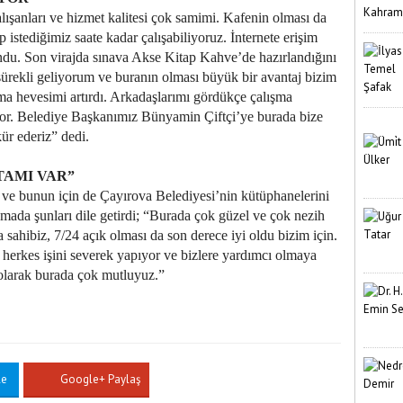
lışanları ve hizmet kalitesi çok samimi. Kafenin olması da
istediğimiz saate kadar çalışabiliyoruz. İnternete erişim
du. Son virajda sınava Akse Kitap Kahve’de hazırlandığını
 sürekli geliyorum ve buranın olması büyük bir avantaj bizim
ma hevesimi artırdı. Arkadaşlarımı gördükçe çalışma
or. Belediye Başkanımız Bünyamin Çiftçi’ye burada bize
r ederiz” dedi.
TAMI VAR”
 ve bunun için de Çayırova Belediyesi’nin kütüphanelerini
mada şunları dile getirdi; “Burada çok güzel ve çok nezih
 sahibiz, 7/24 açık olması da son derece iyi oldu bizim için.
 herkes işini severek yapıyor ve bizlere yardımcı olmaya
 olarak burada çok mutluyuz.”
le
Google+ Paylaş