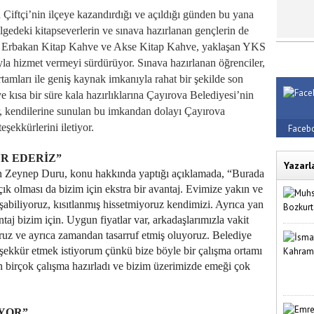
iftçi’nin ilçeye kazandırdığı ve açıldığı günden bu yana
lgedeki kitapseverlerin ve sınava hazırlanan gençlerin de
in Erbakan Kitap Kahve ve Akse Kitap Kahve, yaklaşan YKS
yla hizmet vermeyi sürdürüyor. Sınava hazırlanan öğrenciler,
rtamları ile geniş kaynak imkanıyla rahat bir şekilde son
ye kısa bir süre kala hazırlıklarına Çayırova Belediyesi’nin
, kendilerine sunulan bu imkandan dolayı Çayırova
şekkürlerini iletiyor.
Faceb
R EDERİZ”
Yazarl
an Zeynep Duru, konu hakkında yaptığı açıklamada, “Burada
çık olması da bizim için ekstra bir avantaj. Evimize yakın ve
ışabiliyoruz, kısıtlanmış hissetmiyoruz kendimizi. Ayrıca yan
antaj bizim için. Uygun fiyatlar var, arkadaşlarımızla vakit
ruz ve ayrıca zamandan tasarruf etmiş oluyoruz. Belediye
ekkür etmek istiyorum çünkü bize böyle bir çalışma ortamı
in birçok çalışma hazırladı ve bizim üzerimizde emeği çok
YOR”