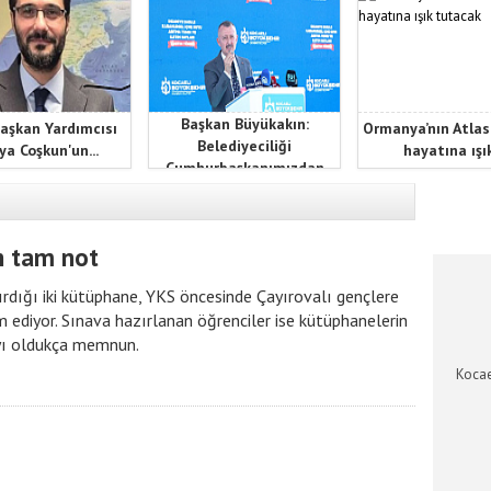
Başkan Büyükakın:
aşkan Yardımcısı
Ormanya’nın Atlas
Belediyeciliği
ya Coşkun'un...
hayatına ışık
Cumhurbaşkanımızdan
öğrendik
KOCAEL
n tam not
ırdığı iki kütüphane, YKS öncesinde Çayırovalı gençlere
ediyor. Sınava hazırlanan öğrenciler ise kütüphanelerin
yı oldukça memnun.
Kocae