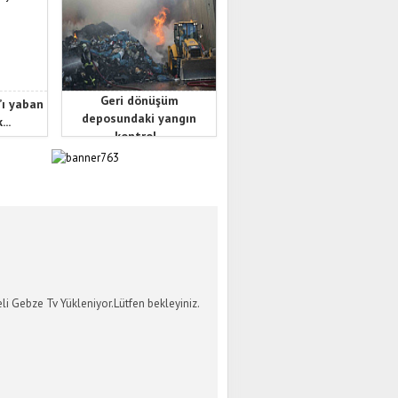
Geri dönüşüm
’ı yaban
deposundaki yangın
...
kontrol...
İ GEBZE TV
li Gebze Tv Yükleniyor.Lütfen bekleyiniz.