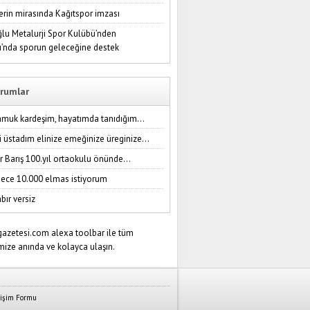
erin mirasında Kağıtspor imzası
lu Metalurji Spor Kulübü’nden
ı’nda sporun geleceğine destek
rumlar
amuk kardeşim, hayatımda tanıdığım...
i üstadım elinize emeğinize üreginize...
r Barış 100.yıl ortaokulu önünde...
ece 10.000 elmas istiyorum
bır versiz
tişim Formu