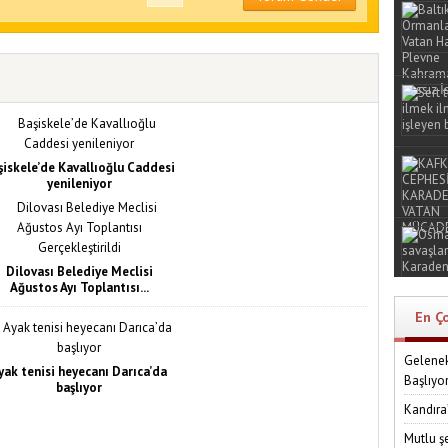
şiskele’de Kavallıoğlu Caddesi
yenileniyor
Dilovası Belediye Meclisi
Ağustos Ayı Toplantısı...
En Ç
Gelenek
yak tenisi heyecanı Darıca’da
Başlıyo
başlıyor
Kandıra
Mutlu ş