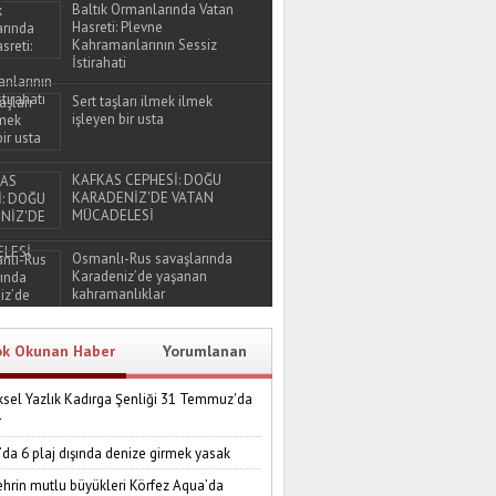
Baltık Ormanlarında Vatan
Hasreti: Plevne
Kahramanlarının Sessiz
İstirahati
Sert taşları ilmek ilmek
işleyen bir usta
KAFKAS CEPHESİ: DOĞU
KARADENİZ'DE VATAN
MÜCADELESİ
Osmanlı-Rus savaşlarında
Karadeniz’de yaşanan
kahramanlıklar
ok Okunan Haber
Yorumlanan
sel Yazlık Kadırga Şenliği 31 Temmuz'da
r
’da 6 plaj dışında denize girmek yasak
ehrin mutlu büyükleri Körfez Aqua’da