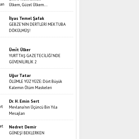
Ülkem, Güzel Ülkem…
İlyas Temel Şafak
GEBZE’NİN DERTLERİ MEKTUBA
DÖKÜLMÜŞ!
Ümi̇t Ülker
YURTTAŞ GAZETECİLİĞİ’NDE
GÜVENİLİRLİK 2
Uğur Tatar
ÖLÜMLE YÜZ YÜZE: Dört Büyük
Kalemin Ölüm Maskeleri
Dr. H. Emin Sert
Mevlana'nın Üçüncü Bin Yıla
Mesajları
Nedret Demir
GÜNEŞİ BEKLERKEN