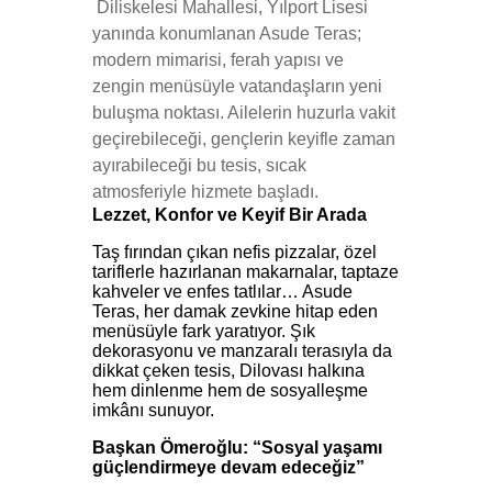
Diliskelesi Mahallesi, Yılport Lisesi
yanında konumlanan Asude Teras;
modern mimarisi, ferah yapısı ve
zengin menüsüyle vatandaşların yeni
buluşma noktası. Ailelerin huzurla vakit
geçirebileceği, gençlerin keyifle zaman
ayırabileceği bu tesis, sıcak
atmosferiyle hizmete başladı.
Lezzet, Konfor ve Keyif Bir Arada
Taş fırından çıkan nefis pizzalar, özel
tariflerle hazırlanan makarnalar, taptaze
kahveler ve enfes tatlılar… Asude
Teras, her damak zevkine hitap eden
menüsüyle fark yaratıyor. Şık
dekorasyonu ve manzaralı terasıyla da
dikkat çeken tesis, Dilovası halkına
hem dinlenme hem de sosyalleşme
imkânı sunuyor.
Başkan Ömeroğlu: “Sosyal yaşamı
güçlendirmeye devam edeceğiz”