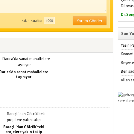
Dilovas
Dr. Son
Yorum Gönder
Kalan Karakter:
Son Yo
Yasin P
Kıymetl
Beşevle
Ben sad
Darıca’da sanat mahallelere
taşınıyor
Allah sa
Baraçlı’dan Gölcük’teki
projelere yakın takip