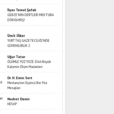
İlyas Temel Şafak
GEBZE’NİN DERTLERİ MEKTUBA
DÖKÜLMÜŞ!
Ümi̇t Ülker
YURTTAŞ GAZETECİLİĞİ’NDE
GÜVENİLİRLİK 2
Uğur Tatar
ÖLÜMLE YÜZ YÜZE: Dört Büyük
Kalemin Ölüm Maskeleri
Dr. H. Emin Sert
Mevlana'nın Üçüncü Bin Yıla
Mesajları
Nedret Demir
HESAP