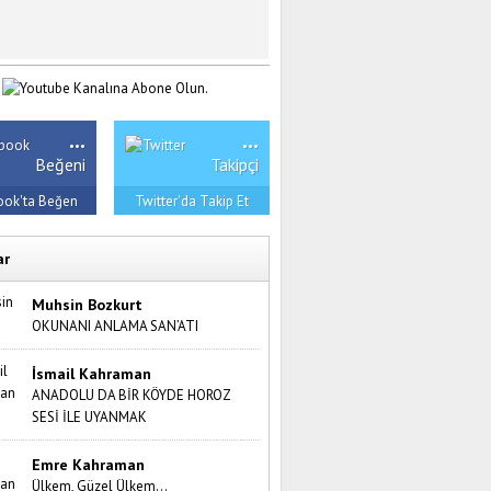
...
...
Beğeni
Takipçi
ook'ta Beğen
Twitter'da Takip Et
ar
Muhsin Bozkurt
OKUNANI ANLAMA SAN’ATI
İsmail Kahraman
ANADOLU DA BİR KÖYDE HOROZ
SESİ İLE UYANMAK
Emre Kahraman
Ülkem, Güzel Ülkem…