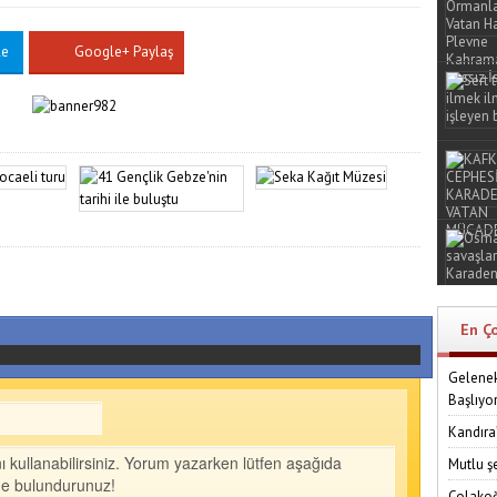
le
Google+ Paylaş
En Ç
Gelenek
Başlıyo
Kandıra
Mutlu ş
Çolakoğ