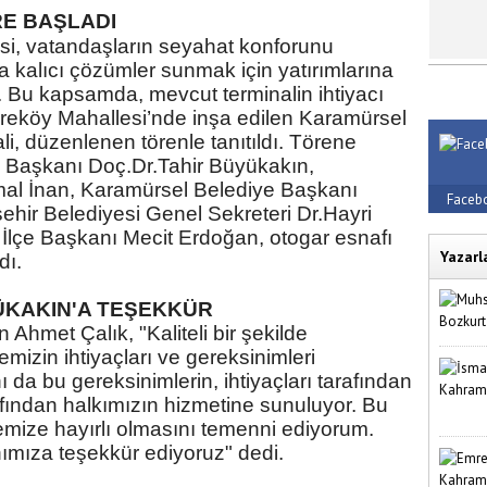
RE BAŞLADI
si, vatandaşların seyahat konforunu
na kalıcı çözümler sunmak için yatırımlarına
Bu kapsamda, mevcut terminalin ihtiyacı
reköy Mahallesi’nde inşa edilen Karamürsel
i, düzenlenen törenle tanıtıldı. Törene
 Başkanı Doç.Dr.Tahir Büyükakın,
l İnan, Karamürsel Belediye Başkanı
Faceb
hir Belediyesi Genel Sekreteri Dr.Hayri
 İlçe Başkanı Mecit Erdoğan, otogar esnafı
Yazarl
dı.
ÜKAKIN'A TEŞEKKÜR
Ahmet Çalık, "Kaliteli bir şekilde
mizin ihtiyaçları ve gereksinimleri
ı da bu gereksinimlerin, ihtiyaçları tarafından
fından halkımızın hizmetine sunuluyor. Bu
çemize hayırlı olmasını temenni ediyorum.
mıza teşekkür ediyoruz" dedi.