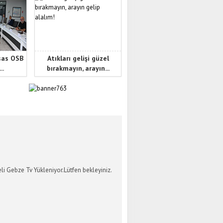
sas OSB
Atıkları gelişi güzel
..
bırakmayın, arayın...
İ GEBZE TV
li Gebze Tv Yükleniyor.Lütfen bekleyiniz.