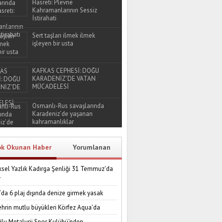
Hasreti: Plevne
Kahramanlarının Sessiz
İstirahati
Sert taşları ilmek ilmek
işleyen bir usta
KAFKAS CEPHESİ: DOĞU
KARADENİZ'DE VATAN
MÜCADELESİ
Osmanlı-Rus savaşlarında
Karadeniz’de yaşanan
kahramanlıklar
ok Okunan Haber
Yorumlanan
sel Yazlık Kadırga Şenliği 31 Temmuz'da
r
’da 6 plaj dışında denize girmek yasak
ehrin mutlu büyükleri Körfez Aqua’da
lu Metalurji Spor Kulübü’nden