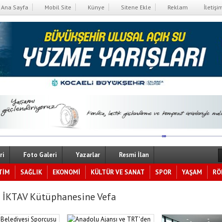
Ana Sayfa
Mobil Site
Künye
Sitene Ekle
Reklam
İletişi
ri
Foto Galeri
Yazarlar
Resmi İlan
TİM
SAĞLIK
EKONOMİ
KÜLTÜR VE SANAT
SPOR
YAŞAM
RÖ
 İKTAV Kütüphanesine Vefa