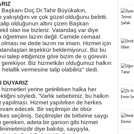
ARIZ
 Başkanı Doç.Dr.Tahir Büyükakın,
yakıştığını ve çok güzel olduğunu belirtti.
talip olduğunun altını çizen Başkan
ekil olan ise bizleriz. Vatandaş var diye
a öğretmen lazım değil. Camide cemaat
olması ne dede lazım ne imam. Hizmet için
vatandaştan teşekkür beklemiyoruz. Biz bu
evi talep ettiğimize göre bizim de o görevin
z gerekiyor. Biz hizmetkârı olduğumuz halkın
elallik vermesine talip olabiliriz" dedi.
I DUYARIZ
zmetleri yerine getirilirken halka her
iğini söyledi, “Varlık sebebimiz, bu halkın
t yapılması. Hizmet yapılırken de herkes
devam edecek. Bir seçilmişin de öbür
es seçilmiş. Seçilmişler de birbirine saygı
 gereken, adeta bir garson gibi hizmet
inimetimizdir diye bakılıp, saygıyla,