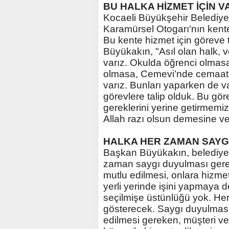
BU HALKA HİZMET İÇİN V
Kocaeli Büyükşehir Belediye
Karamürsel Otogarı'nın kente 
Bu kente hizmet için göreve 
Büyükakın, "Asıl olan halk, v
varız. Okulda öğrenci olmas
olmasa, Cemevi’nde cemaat 
varız. Bunları yaparken de 
görevlere talip olduk. Bu gör
gereklerini yerine getirmemi
Allah razı olsun demesine ve h
HALKA HER ZAMAN SAYG
Başkan Büyükakın, belediye hi
zaman saygı duyulması gerekt
mutlu edilmesi, onlara hizme
yerli yerinde işini yapmaya 
seçilmişe üstünlüğü yok. Herk
gösterecek. Saygı duyulması
edilmesi gereken, müşteri vel