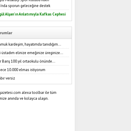
ı’nda sporun geleceğine destek
gül Alşan’ın Anlatımıyla Kafkas Cephesi
rumlar
amuk kardeşim, hayatımda tanıdığım...
i üstadım elinize emeğinize üreginize...
r Barış 100.yıl ortaokulu önünde...
ece 10.000 elmas istiyorum
bır versiz