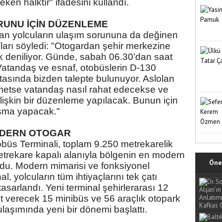
ken halktır" ifadesini kullandı.
RUNU İÇİN DÜZENLEME
nan yolcuların ulaşım sorununa da değinen
arı söyledi: "Otogardan şehir merkezine
ok deniliyor. Günde, sabah 06.30’dan saat
 Vatandaş ve esnaf, otobüslerin D-130
tasında bizden talepte bulunuyor. Aslolan
metse vatandaş nasıl rahat edecekse ve
işkin bir düzenleme yapılacak. Bunun için
lışma yapacak."
ODERN OTOGAR
büs Terminali, toplam 9.250 metrekarelik
etrekare kapalı alanıyla bölgenin en modern
Öne 
ldu. Modern mimarisi ve fonksiyonel
l, yolcuların tüm ihtiyaçlarını tek çatı
tasarlandı. Yeni terminal şehirlerarası 12
et verecek 15 minibüs ve 56 araçlık otopark
ulaşımında yeni bir dönemi başlattı.