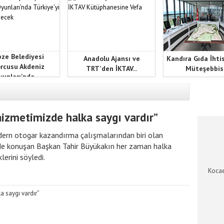
ze Belediyesi
Anadolu Ajansı ve
Kandıra Gıda İhti
rcusu Akdeniz
TRT'den İKTAV...
Müteşebbis.
unları'nda...
KOCAEL
izmetimizde halka saygı vardır”
odern otogar kazandırma çalışmalarından biri olan
de konuşan Başkan Tahir Büyükakın her zaman halka
lerini söyledi.
Kocae