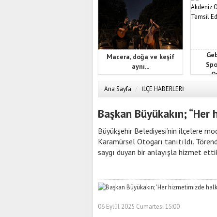
Geb
Macera, doğa ve keşif
Spo
aynı...
Oy
Ana Sayfa
/
İLÇE HABERLERİ
Başkan Büyükakın; “Her h
Büyükşehir Belediyesi’nin ilçelere m
Karamürsel Otogarı tanıtıldı. Tören
saygı duyan bir anlayışla hizmet ettik
06 Eylül 2025 Cumartesi 15:00