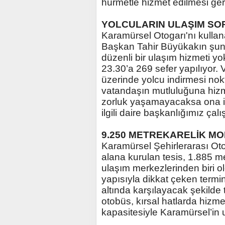
hürmetle hizmet edilmesi gere
YOLCULARIN ULAŞIM SO
Karamürsel Otogarı'nı kulla
Başkan Tahir Büyükakın şunl
düzenli bir ulaşım hizmeti y
23.30’a 269 sefer yapılıyor.
üzerinde yolcu indirmesi nok
vatandaşın mutluluğuna hiz
zorluk yaşamayacaksa ona il
ilgili daire başkanlığımız ça
9.250 METREKARELİK M
Karamürsel Şehirlerarası Oto
alana kurulan tesis, 1.885 m
ulaşım merkezlerinden biri o
yapısıyla dikkat çeken termina
altında karşılayacak şekilde 
otobüs, kırsal hatlarda hizm
kapasitesiyle Karamürsel’in 