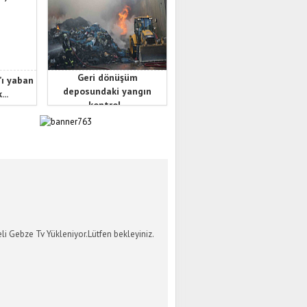
Geri dönüşüm
’ı yaban
deposundaki yangın
...
kontrol...
İ GEBZE TV
li Gebze Tv Yükleniyor.Lütfen bekleyiniz.