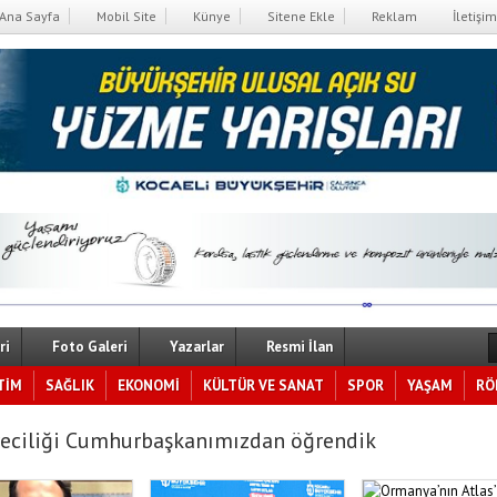
Ana Sayfa
Mobil Site
Künye
Sitene Ekle
Reklam
İletişim
ri
Foto Galeri
Yazarlar
Resmi İlan
TİM
SAĞLIK
EKONOMİ
KÜLTÜR VE SANAT
SPOR
YAŞAM
RÖ
eciliği Cumhurbaşkanımızdan öğrendik