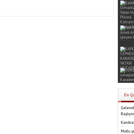
En Ç
Gelenek
Başlıyo
Kandıra
Mutlu ş