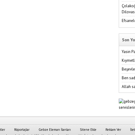
Çolakoğ
Dilovas
Efsanel
Son Yo
Yasin P
Kıymetl
Beşevle
Ben sad
Allah sa
tler
Röportajlar
Gebze Eleman İlanları
Sitene Ekle
Reklam Ver
İle