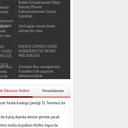
Baltık Ormanlarında Vatan
Hasreti: Plevne
Kahramanlarının Sessiz
İstirahati
Sert taşları ilmek ilmek
işleyen bir usta
KAFKAS CEPHESİ: DOĞU
KARADENİZ'DE VATAN
MÜCADELESİ
Osmanlı-Rus savaşlarında
Karadeniz’de yaşanan
kahramanlıklar
ok Okunan Haber
Yorumlanan
sel Yazlık Kadırga Şenliği 31 Temmuz'da
r
’da 6 plaj dışında denize girmek yasak
ehrin mutlu büyükleri Körfez Aqua’da