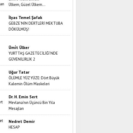
Ülkem, Güzel Ülkem…
İlyas Temel Şafak
GEBZE’NİN DERTLERİ MEKTUBA
DÖKÜLMÜŞ!
Ümi̇t Ülker
YURTTAŞ GAZETECİLİĞİ’NDE
GÜVENİLİRLİK 2
Uğur Tatar
ÖLÜMLE YÜZ YÜZE: Dört Büyük
Kalemin Ölüm Maskeleri
Dr. H. Emin Sert
Mevlana'nın Üçüncü Bin Yıla
Mesajları
Nedret Demir
HESAP