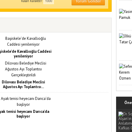
Yorum Gönder
Kalan Karakter:
şiskele’de Kavallıoğlu Caddesi
yenileniyor
Dilovası Belediye Meclisi
Ağustos Ayı Toplantısı...
Öne 
yak tenisi heyecanı Darıca’da
başlıyor