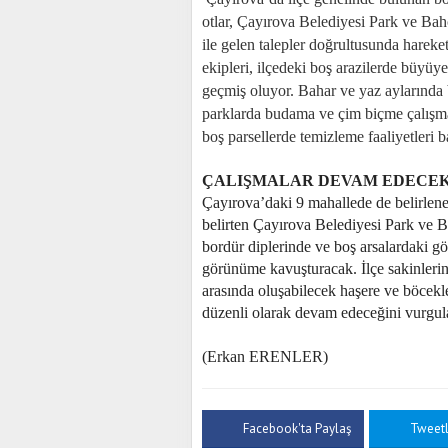
otlar, Çayırova Belediyesi Park ve Bah
ile gelen talepler doğrultusunda hare
ekipleri, ilçedeki boş arazilerde büyüy
geçmiş oluyor. Bahar ve yaz aylarında 
parklarda budama ve çim biçme çalışmal
boş parsellerde temizleme faaliyetleri b
ÇALIŞMALAR DEVAM EDECE
Çayırova’daki 9 mahallede de belirlene
belirten Çayırova Belediyesi Park ve B
bordür diplerinde ve boş arsalardaki gör
görünüme kavuşturacak. İlçe sakinlerin
arasında oluşabilecek haşere ve böcekl
düzenli olarak devam edeceğini vurgul
(Erkan ERENLER)
Facebook'ta Paylaş
Tweet