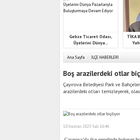
Gebze Ticaret Odası,
TİKA B
Üyelerini Dünya...
Yah
Ana Sayfa
/
İLÇE HABERLERİ
Boş arazilerdeki otlar biç
Çayırova Belediyesi Park ve Bahçeler 
arazilerdeki otları temizleyerek, ol
10 Haziran 2025 Salı 16:46
Çayırova’da ilçe genelinde bulunan bo