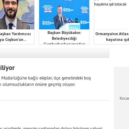
Başkan Büyükakın:
aşkan Yardımcısı
Ormanya’nın Atlas
Belediyeciliği
ya Coşkun'un...
hayatına ışık
Cumhurbaşkanımızdan
öğrendik
KOCAEL
iliyor
Müdürlüğü’ne bağlı ekipler, ilçe genelindeki boş
ası olumsuzlukların önüne geçmiş oluyor.
Kocae
ş arazilerde, mevsim şartlarından dolayı büyüyen yabani