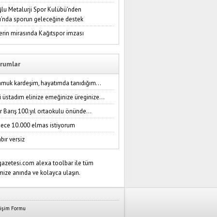
lu Metalurji Spor Kulübü’nden
ı’nda sporun geleceğine destek
erin mirasında Kağıtspor imzası
rumlar
amuk kardeşim, hayatımda tanıdığım...
i üstadım elinize emeğinize üreginize...
r Barış 100.yıl ortaokulu önünde...
ece 10.000 elmas istiyorum
bır versiz
tişim Formu