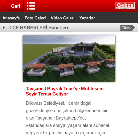
Anasayfa
Foto Galeri
Video Galeri
Yazarlar
İLÇE HABERLERİ Haberleri
Tümü
Tavşancıl Bayrak Tepe’ye Muhteşem
Seyir Terası Geliyor
Dilovası Belediyesi, ilçenin doğal
güzellikleriyle öne çıkan bölgelerinden biri
olan Tavşancıl Bayraktepe’de,
vatandaşlara sosyal yaşam alanı sunacak
yepyeni bir projeyi hayata geçirmek için