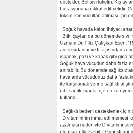
destekler. Bol sıvı tüketin. Kış ayl
hidrasyonuna dikkat edilmelidir. Gü
toksinlerin vücuttan atılması için 
Soğuk havada kalori ihtiyacı arta
Bitki çayları da bu dönemde sıvı iht
Uzmanı Dr. Filiz Çalışkan Esen, "Re
antioksidanlar ve lif açısından zeng
ıspanak, pazı ve kabak gibi gıdala
Soğuk hava vücudun daha fazla ene
artırabilir. Bu dönemde sağlıksız a
havalarda vücudunuz daha fazla kal
ile karşılamak yerine sağlıklı atışt
gibi sağlıklı yağlar içeren kuruyemi
kullandı.
Sağlıklı bedeni desteklemek için 
D vitamininin ihmal edilmemesi ko
azalması nedeniyle D vitamini sevi
olumsuz etkileyebilir. Güneşli günl