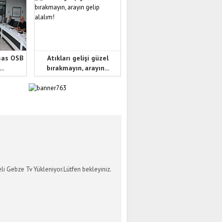
sas OSB
Atıkları gelişi güzel
..
bırakmayın, arayın...
İ GEBZE TV
li Gebze Tv Yükleniyor.Lütfen bekleyiniz.