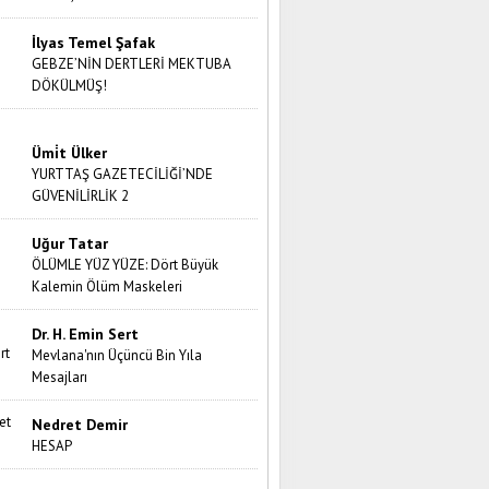
İlyas Temel Şafak
GEBZE’NİN DERTLERİ MEKTUBA
DÖKÜLMÜŞ!
Ümi̇t Ülker
YURTTAŞ GAZETECİLİĞİ’NDE
GÜVENİLİRLİK 2
Uğur Tatar
ÖLÜMLE YÜZ YÜZE: Dört Büyük
Kalemin Ölüm Maskeleri
Dr. H. Emin Sert
Mevlana'nın Üçüncü Bin Yıla
Mesajları
Nedret Demir
HESAP