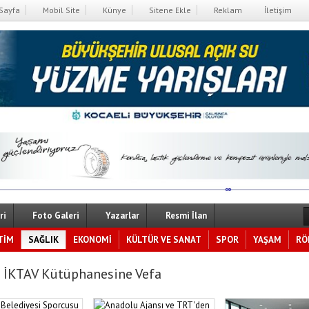
Sayfa
Mobil Site
Künye
Sitene Ekle
Reklam
İletişim
ri
Foto Galeri
Yazarlar
Resmi İlan
TİM
SAĞLIK
EKONOMİ
KÜLTÜR VE SANAT
SPOR
YAŞAM
RÖ
 İKTAV Kütüphanesine Vefa