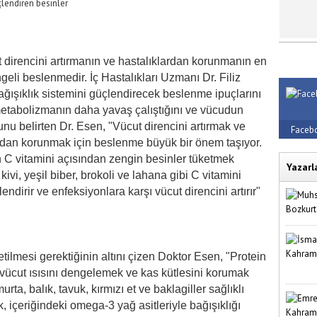
 direncini artırmanın ve hastalıklardan korunmanın en
engeli beslenmedir. İç Hastalıkları Uzmanı Dr. Filiz
ışıklık sistemini güçlendirecek beslenme ipuçlarını
 metabolizmanın daha yavaş çalıştığını ve vücudun
nu belirten Dr. Esen, "Vücut direncini artırmak ve
Faceb
lardan korunmak için beslenme büyük bir önem taşıyor.
 C vitamini açısından zengin besinler tüketmek
Yazarl
 kivi, yeşil biber, brokoli ve lahana gibi C vitamini
endirir ve enfeksiyonlara karşı vücut direncini artırır"
lmesi gerektiğinin altını çizen Doktor Esen, "Protein
a vücut ısısını dengelemek ve kas kütlesini korumak
urta, balık, tavuk, kırmızı et ve baklagiller sağlıklı
ık, içeriğindeki omega-3 yağ asitleriyle bağışıklığı