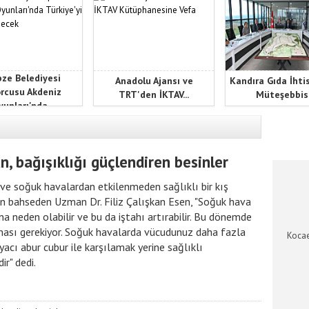
ze Belediyesi
Anadolu Ajansı ve
Kandıra Gıda İhti
rcusu Akdeniz
TRT'den İKTAV...
Müteşebbis.
unları'nda...
KOCAEL
 bağışıklığı güçlendiren besinler
 ve soğuk havalardan etkilenmeden sağlıklı bir kış
den bahseden Uzman Dr. Filiz Çalışkan Esen, "Soğuk hava
 neden olabilir ve bu da iştahı artırabilir. Bu dönemde
lması gerekiyor. Soğuk havalarda vücudunuz daha fazla
Kocae
iyacı abur cubur ile karşılamak yerine sağlıklı
ir" dedi.