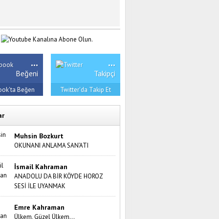
...
...
Beğeni
Takipçi
ook'ta Beğen
Twitter'da Takip Et
ar
Muhsin Bozkurt
OKUNANI ANLAMA SAN’ATI
İsmail Kahraman
ANADOLU DA BİR KÖYDE HOROZ
SESİ İLE UYANMAK
Emre Kahraman
Ülkem, Güzel Ülkem…