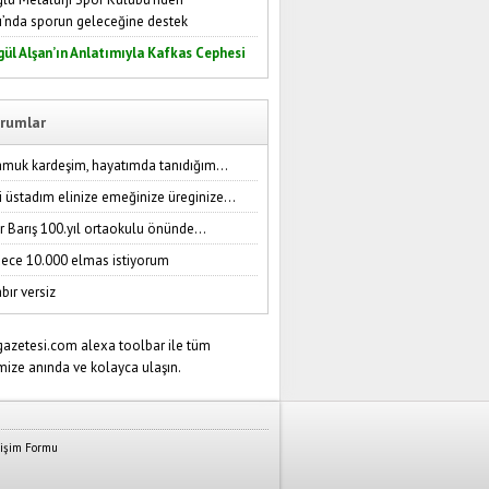
ı’nda sporun geleceğine destek
gül Alşan’ın Anlatımıyla Kafkas Cephesi
rumlar
amuk kardeşim, hayatımda tanıdığım...
i üstadım elinize emeğinize üreginize...
r Barış 100.yıl ortaokulu önünde...
ece 10.000 elmas istiyorum
bır versiz
tişim Formu