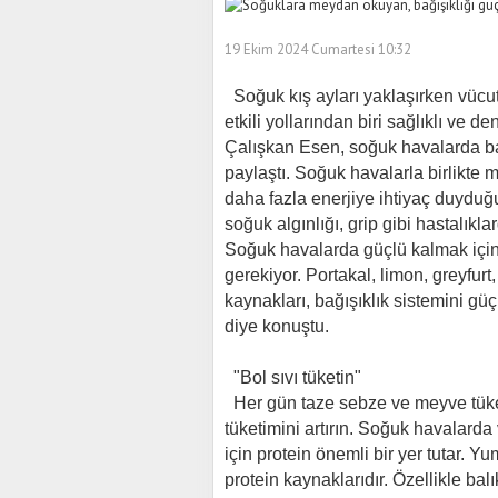
19 Ekim 2024 Cumartesi 10:32
Soğuk kış ayları yaklaşırken vücut
etkili yollarından biri sağlıklı ve d
Çalışkan Esen, soğuk havalarda bağ
paylaştı. Soğuk havalarla birlikte
daha fazla enerjiye ihtiyaç duyduğu
soğuk algınlığı, grip gibi hastalık
Soğuk havalarda güçlü kalmak için
gerekiyor. Portakal, limon, greyfurt,
kaynakları, bağışıklık sistemini güçl
diye konuştu.
"Bol sıvı tüketin"
Her gün taze sebze ve meyve tüketi
tüketimini artırın. Soğuk havalard
için protein önemli bir yer tutar. Yum
protein kaynaklarıdır. Özellikle bal