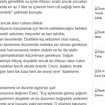
arında genellikle su içme ihtiyacı azalır ancak vücudun
nde en az 2 litre su içmenin hem cilt sağlığı hem de
önemlidir" şeklinde konuştu.
r ancak abur cubura dikkat
iyacını karşılamak için tercih edilebileceğini belirten
nkli sebzeler, meyveler ve tam tahıllar,
in besinlerdir. Özellikle kış sebzeleri olan havuç,
rın beslenme düzeninde mutlaka yer alması gerekiyor.
rji harcamasına neden olabilir ve bu da iştahı
tıştırmalıklardan kaçınılması gerekiyor. Soğuk
oriye ihtiyaç duyabilir ancak bu ihtiyacı abur cubur
ırmalıkları tercih etmek önemli. Ceviz, badem, fındık
şler hem tok tutar hem de enerji verir" ifadelerini
beslenme ve düzenli egzersiz şart
nusuna değinen Esen, "Kış aylarında güneş ışığının
yelerinin düşebilir ve bu durumun bağışıklık sistemini
erde açık havada vakit geçirmek, D vitamini takviyesi