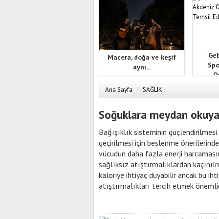
Geb
Macera, doğa ve keşif
Spo
aynı...
Oy
Ana Sayfa
/
SAĞLIK
Soğuklara meydan okuyan,
Bağışıklık sisteminin güçlendirilmesi
geçirilmesi için beslenme önerilerin
vücudun daha fazla enerji harcamasına
sağlıksız atıştırmalıklardan kaçını
kaloriye ihtiyaç duyabilir ancak bu iht
atıştırmalıkları tercih etmek önemlid