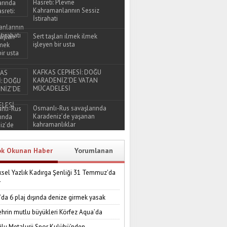
Hasreti: Plevne
Kahramanlarının Sessiz
İstirahati
Sert taşları ilmek ilmek
işleyen bir usta
KAFKAS CEPHESİ: DOĞU
KARADENİZ'DE VATAN
MÜCADELESİ
Osmanlı-Rus savaşlarında
Karadeniz’de yaşanan
kahramanlıklar
ok Okunan Haber
Yorumlanan
sel Yazlık Kadırga Şenliği 31 Temmuz'da
r
’da 6 plaj dışında denize girmek yasak
ehrin mutlu büyükleri Körfez Aqua’da
lu Metalurji Spor Kulübü’nden