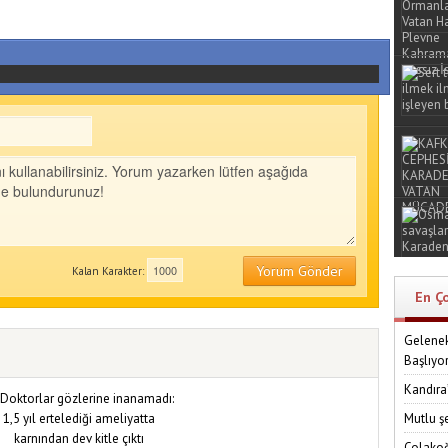
Yorum Gönder
Kalan Karakter:
En Ç
Gelenek
Başlıyo
Kandıra
Mutlu ş
Çolakoğ