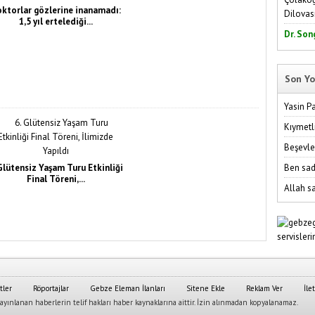
ktorlar gözlerine inanamadı:
Dilovas
1,5 yıl ertelediği...
Dr. Son
Son Yo
Yasin P
Kıymetl
Beşevle
 Glütensiz Yaşam Turu Etkinliği
Ben sad
Final Töreni,...
Allah sa
tler
Röportajlar
Gebze Eleman İlanları
Sitene Ekle
Reklam Ver
İle
yınlanan haberlerin telif hakları haber kaynaklarına aittir. İzin alınmadan kopyalanamaz.