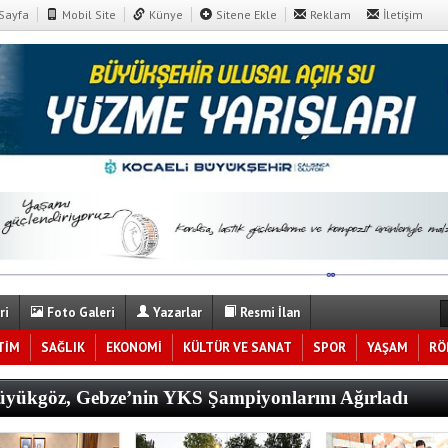
Sayfa
Mobil Site
Künye
Sitene Ekle
Reklam
İletişim
ri
Foto Galeri
Yazarlar
Resmi İlan
TİM
SAĞLIK
EKONOMİ
KÜLTÜR VE SANAT
SPOR
YAŞAM
RÖ
yükgöz, Gebze’nin YKS Şampiyonlarını Ağırladı