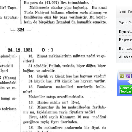
Son Yo
Yasin P
Kıymetl
Beşevle
Ben sad
Allah sa