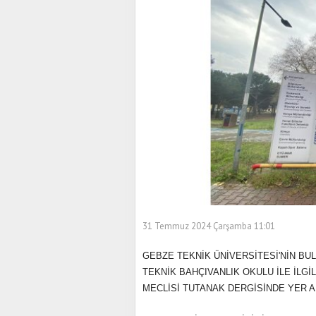
31 Temmuz 2024 Çarşamba 11:01
GEBZE TEKNİK ÜNİVERSİTESİ'NİN BU
TEKNİK BAHÇIVANLIK OKULU İLE İLGİ
MECLİSİ TUTANAK DERGİSİNDE YER A