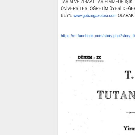
TARIM VE ZİRAAT TARİHİMİZEDE IŞI
ÜNİVERSİTESİ ÖĞRETİM ÜYESİ DEĞER
BEY'E
www.gebzegazetesi.com
OLARAK 
https://m.facebook.com/story.
php?story_f