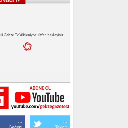
İ GEBZE TV
li Gebze Tv Yükleniyor.Lütfen bekleyiniz.
...
...
Beğeni
Takipçi