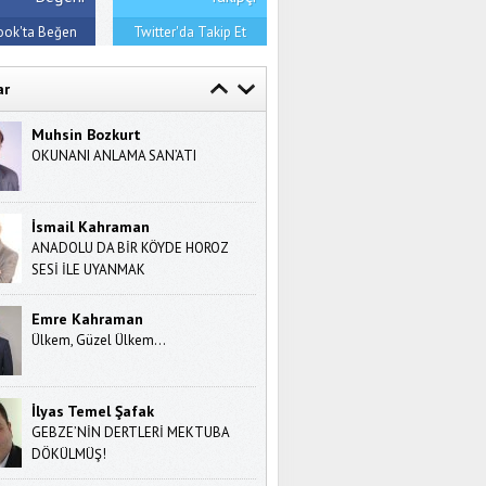
ook'ta Beğen
Twitter'da Takip Et
ar
Muhsin Bozkurt
OKUNANI ANLAMA SAN’ATI
İsmail Kahraman
ANADOLU DA BİR KÖYDE HOROZ
SESİ İLE UYANMAK
Emre Kahraman
Ülkem, Güzel Ülkem…
İlyas Temel Şafak
GEBZE’NİN DERTLERİ MEKTUBA
DÖKÜLMÜŞ!