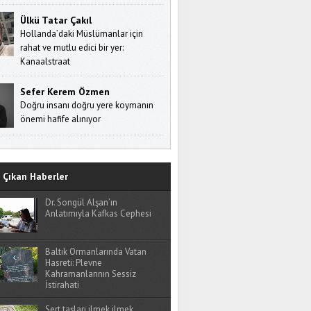
Ülkü Tatar Çakıl
Hollanda’daki Müslümanlar için
rahat ve mutlu edici bir yer:
Kanaalstraat
Sefer Kerem Özmen
Doğru insanı doğru yere koymanın
önemi hafife alınıyor
Çıkan Haberler
Dr. Songül Alşan’ın
Anlatımıyla Kafkas Cephesi
Baltık Ormanlarında Vatan
Hasreti: Plevne
Kahramanlarının Sessiz
İstirahati
Sert taşları ilmek ilmek