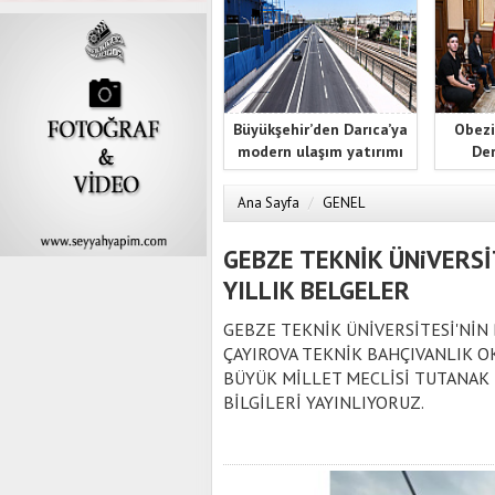
Büyükşehir’den Darıca’ya
Obezi
modern ulaşım yatırımı
Der
Ana Sayfa
/
GENEL
GEBZE TEKNİK ÜNiVERSİT
YILLIK BELGELER
GEBZE TEKNİK ÜNİVERSİTESİ'Nİ
ÇAYIROVA TEKNİK BAHÇIVANLIK OK
BÜYÜK MİLLET MECLİSİ TUTANAK 
BİLGİLERİ YAYINLIYORUZ.