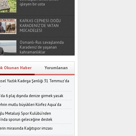
işleyen bir usta
KAFKAS CEPHESİ: DOĞU
KARADENİZ'DE VATAN
MÜCADELESİ
Osmanlı-Rus savaşlarında
Karadeniz’de yaşanan
kahramanlıklar
ok Okunan Haber
Yorumlanan
sel Yazlık Kadırga Şenliği 31 Temmuz'da
r
’da 6 plaj dışında denize girmek yasak
ehrin mutlu büyükleri Körfez Aqua’da
lu Metalurji Spor Kulübü’nden
ı’nda sporun geleceğine destek
erin mirasında Kağıtspor imzası