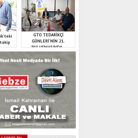
GTO TEDARİKÇİ
ük’teki
GÜNLERİ'NİN 21.
 takip
BULUŞMASINDA...