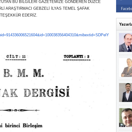
K TUTAN BU BİLGİLERİ GAZETEMİZE GÖNDEREN DÜZCE
Lİ ARAŞTIRMACI GEBZELİ İLYAS TEMEL ŞAFAK
Faceb
TEŞEKKÜR EDERİZ.
Yazarl
bid=
914336006521604&id=
100038356404310&mibextid=
SDPelY