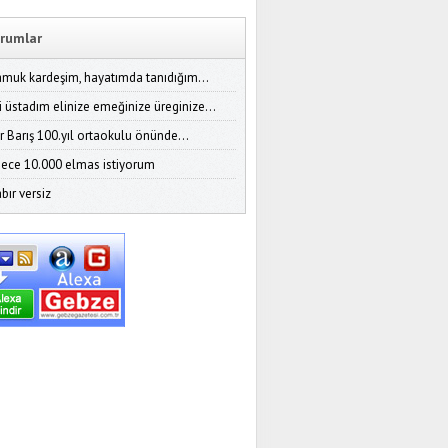
rumlar
amuk kardeşim, hayatımda tanıdığım...
i üstadım elinize emeğinize üreginize...
r Barış 100.yıl ortaokulu önünde...
ece 10.000 elmas istiyorum
bır versiz