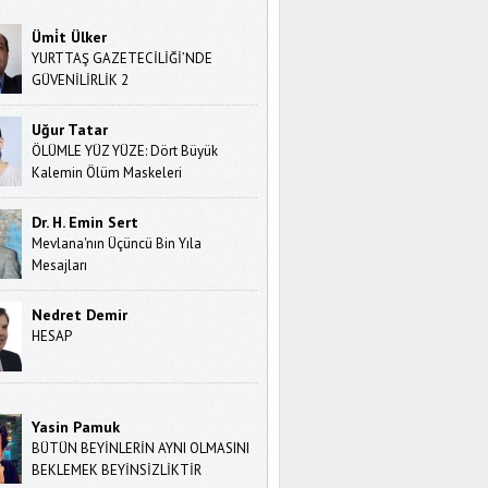
Ümi̇t Ülker
YURTTAŞ GAZETECİLİĞİ’NDE
GÜVENİLİRLİK 2
Uğur Tatar
ÖLÜMLE YÜZ YÜZE: Dört Büyük
Kalemin Ölüm Maskeleri
Dr. H. Emin Sert
Mevlana'nın Üçüncü Bin Yıla
Mesajları
Nedret Demir
HESAP
Yasin Pamuk
BÜTÜN BEYİNLERİN AYNI OLMASINI
BEKLEMEK BEYİNSİZLİKTİR