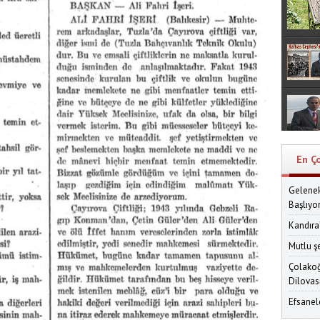
En Ç
Gelenek
Başlıyo
Kandıra
Mutlu ş
Çolakoğ
Dilovas
Efsanel