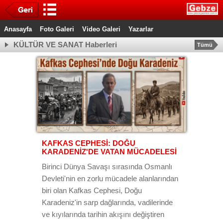
Anasayfa
Foto Galeri
Video Galeri
Yazarlar
KÜLTÜR VE SANAT Haberleri
Tümü
KAFKAS CEPHESİ: DOĞU
KARADENİZ'DE VATAN MÜCADELESİ
Birinci Dünya Savaşı sırasında Osmanlı
Devleti'nin en zorlu mücadele alanlarından
biri olan Kafkas Cephesi, Doğu
Karadeniz'in sarp dağlarında, vadilerinde
ve kıyılarında tarihin akışını değiştiren