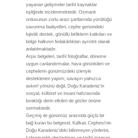
yaşanan gelişmeler tarihî kaynaklar
eşliğinde incelenmektedir. Osmanlı
ordusunun zorlu arazi şartlarında yürüttüğü
savunma faaliyetleri, cephe gerisindeki
lojistik destek, gönüllü birliklerin katkıları ve
bölge halkının fedakârlıkları ayrıntılı olarak
anlatılmaktadır.
Arşiv belgeleri, tarihî fotoğraflar, döneme
uygun canlandırmalar, hava görüntüleri ve
cephelerin günümüzdeki izleriyle
desteklenen yapım; savaşın yalnızca
askerî yönünü değil, Doğu Karadeniz'in
sosyal, kültürel ve insani hafızasında
bıraktığı derin etkileri de gözler önüne
sermektedir.
Geçmiş ile günümüz arasında güçlü bir
bağ kuran bu belgesel, Kafkas Cephesi'nin
Doğu Karadeniz'deki bilinmeyen yönlerini,
kahramanlık destanlarını ve tarihî mirasını