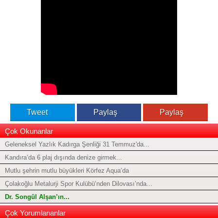
Tweet
Paylaş
Paylaş
Çok Okunanlar
Geleneksel Yazlık Kadırga Şenliği 31 Temmuz'da...
Kandıra’da 6 plaj dışında denize girmek...
Mutlu şehrin mutlu büyükleri Körfez Aqua’da
Çolakoğlu Metalurji Spor Kulübü’nden Dilovası’nda...
Dr. Songül Alşan’ın...
Çok Yorumlananlar