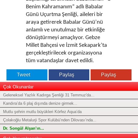
Benim Kahramanım” adlı Babalar
Günü Uçurtma Şenliği, aileleri bir
araya getirerek Babalar Günü’nü
anlamlı ve unutulmaz bir etkinliğe
dönüştürmeyi amaçlıyor. Gebze
Millet Bahçesi ve İzmit Sekapark’ta
gerçekleştirilecek organizasyona
tüm vatandaşlar davet edildi.
Tweet
Paylaş
Paylaş
Çok Okunanlar
Geleneksel Yazlık Kadırga Şenliği 31 Temmuz'da...
Kandıra’da 6 plaj dışında denize girmek...
Mutlu şehrin mutlu büyükleri Körfez Aqua’da
Çolakoğlu Metalurji Spor Kulübü’nden Dilovası’nda...
Dr. Songül Alşan’ın...