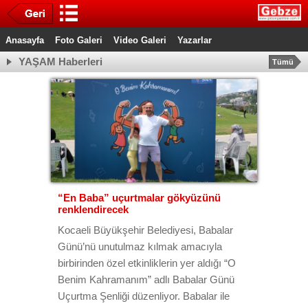
Anasayfa
Foto Galeri
Video Galeri
Yazarlar
YAŞAM Haberleri
Tümü
“En Baba” uçurtmalar gökyüzünü
renklendirecek
Kocaeli Büyükşehir Belediyesi, Babalar
Günü’nü unutulmaz kılmak amacıyla
birbirinden özel etkinliklerin yer aldığı “O
Benim Kahramanım” adlı Babalar Günü
Uçurtma Şenliği düzenliyor. Babalar ile