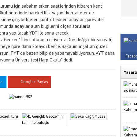
turumu için sabahın erken saatlerinden itibaren kent
kul önlerinde hareketlilik yaşanırken, aileler de
sınav giriş belgeleri kontrol edilen adaylar, görevliler
munda adaylar alan bilgilerini ölçen sorularla
onra yapılacak YDT ile sona erecek.
encer, "İkinci oturuma giriyoruz. Dün değişik bir sınavdı,
seneye göre daha kolaydı bence. Bakalım, inşallah güzel
orsun. TYT'de bazen bilip de yapamayabiliyorsun. AYT daha
Faceb
avunma Üniversitesi Harp Okulu" dedi.
Yazarl
le
Google+ Paylaş