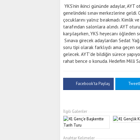
YKS'nin ikinci gününde adaylar, AYT o
genelindeki sınav merkezlerine geldi. O
çocuklarını yalnız bırakmadı. Kimlik ve 
tarafından salonlara alındı. AYT oturu
karşılaşırken, YKS heyecanı öğleden s
Sınava girecek adaylardan Sedat Yağız G
soru tipi olarak farklıydı ama geçen 
gelecek. AYT'de bildiğin sürece yapıy
rahat bence o konuda. Hedefim Milli S
Facebook'ta Paylaş
Tweet
İlgili Galeriler
Anahtar Kelimeler