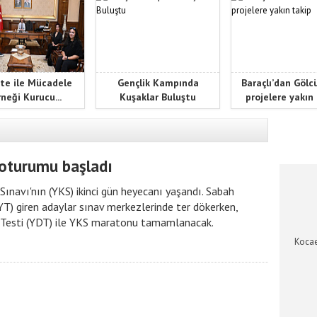
te ile Mücadele
Gençlik Kampında
Baraçlı’dan Gölc
neği Kurucu...
Kuşaklar Buluştu
projelere yakın
KOCAEL
i oturumu başladı
ınavı'nın (YKS) ikinci gün heyecanı yaşandı. Sabah
AYT) giren adaylar sınav merkezlerinde ter dökerken,
 Testi (YDT) ile YKS maratonu tamamlanacak.
Kocae