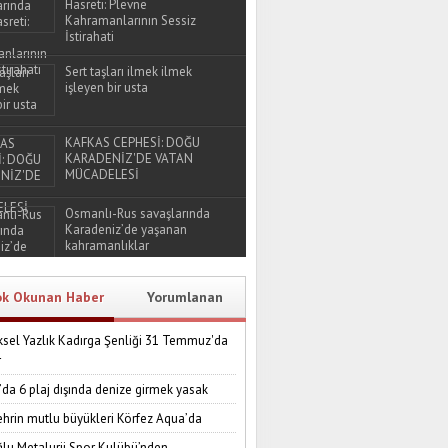
Hasreti: Plevne
Kahramanlarının Sessiz
İstirahati
Sert taşları ilmek ilmek
işleyen bir usta
KAFKAS CEPHESİ: DOĞU
KARADENİZ'DE VATAN
MÜCADELESİ
Osmanlı-Rus savaşlarında
Karadeniz’de yaşanan
kahramanlıklar
ok Okunan Haber
Yorumlanan
sel Yazlık Kadırga Şenliği 31 Temmuz'da
r
’da 6 plaj dışında denize girmek yasak
ehrin mutlu büyükleri Körfez Aqua’da
lu Metalurji Spor Kulübü’nden