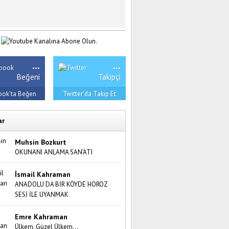
...
...
Beğeni
Takipçi
ook'ta Beğen
Twitter'da Takip Et
ar
Muhsin Bozkurt
OKUNANI ANLAMA SAN’ATI
İsmail Kahraman
ANADOLU DA BİR KÖYDE HOROZ
SESİ İLE UYANMAK
Emre Kahraman
Ülkem, Güzel Ülkem…