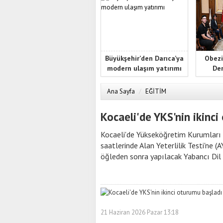
Büyükşehir’den Darıca’ya
Obezi
modern ulaşım yatırımı
Der
Ana Sayfa
/
EĞİTİM
Kocaeli'de YKS'nin ikinc
Kocaeli'de Yükseköğretim Kurumları S
saatlerinde Alan Yeterlilik Testi'ne (
öğleden sonra yapılacak Yabancı Dil
21 Haziran 2026 Pazar 13:18