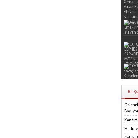
En Ç
Gelenek
Başlıyo
Kandıra
Mutlu ş
Çolakoğ