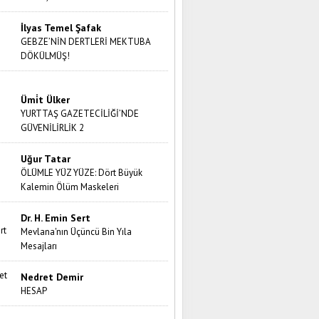
İlyas Temel Şafak
GEBZE’NİN DERTLERİ MEKTUBA
DÖKÜLMÜŞ!
Ümi̇t Ülker
YURTTAŞ GAZETECİLİĞİ’NDE
GÜVENİLİRLİK 2
Uğur Tatar
ÖLÜMLE YÜZ YÜZE: Dört Büyük
Kalemin Ölüm Maskeleri
Dr. H. Emin Sert
Mevlana'nın Üçüncü Bin Yıla
Mesajları
Nedret Demir
HESAP