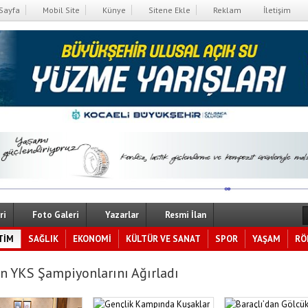
Sayfa
Mobil Site
Künye
Sitene Ekle
Reklam
İletişim
ri
Foto Galeri
Yazarlar
Resmi İlan
TİM
SAĞLIK
EKONOMİ
KÜLTÜR VE SANAT
SPOR
YAŞAM
RÖ
n YKS Şampiyonlarını Ağırladı