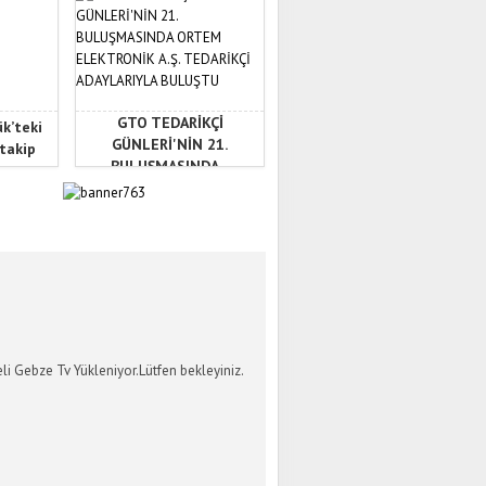
GTO TEDARİKÇİ
ük’teki
GÜNLERİ'NİN 21.
 takip
BULUŞMASINDA...
İ GEBZE TV
li Gebze Tv Yükleniyor.Lütfen bekleyiniz.