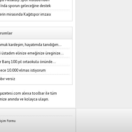
ı’nda sporun geleceğine destek
erin mirasında Kağıtspor imzası
rumlar
amuk kardeşim, hayatımda tanıdığım...
i üstadım elinize emeğinize üreginize...
r Barış 100.yıl ortaokulu önünde...
ece 10.000 elmas istiyorum
bır versiz
tişim Formu