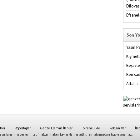
Dilovas
Efsanel
Son Yo
Yasin P
Kıymetl
Beşevle
Ben sad
Allah sa
tler
Röportajlar
Gebze Eleman İlanları
Sitene Ekle
Reklam Ver
İle
yınlanan haberlerin telif hakları haber kaynaklarına aittir. İzin alınmadan kopyalanamaz.