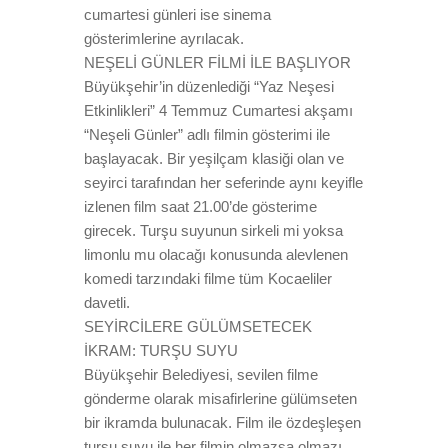
cumartesi günleri ise sinema
gösterimlerine ayrılacak.
NEŞELİ GÜNLER FİLMİ İLE BAŞLIYOR
Büyükşehir’in düzenlediği “Yaz Neşesi
Etkinlikleri” 4 Temmuz Cumartesi akşamı
“Neşeli Günler” adlı filmin gösterimi ile
başlayacak. Bir yeşilçam klasiği olan ve
seyirci tarafından her seferinde aynı keyifle
izlenen film saat 21.00’de gösterime
girecek. Turşu suyunun sirkeli mi yoksa
limonlu mu olacağı konusunda alevlenen
komedi tarzındaki filme tüm Kocaeliler
davetli.
SEYİRCİLERE GÜLÜMSETECEK
İKRAM: TURŞU SUYU
Büyükşehir Belediyesi, sevilen filme
gönderme olarak misafirlerine gülümseten
bir ikramda bulunacak. Film ile özdeşleşen
turşu suyu ile her filmin olmazsa olmazı