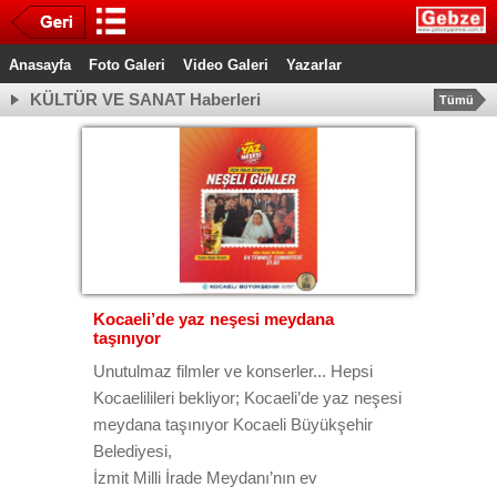
Anasayfa
Foto Galeri
Video Galeri
Yazarlar
KÜLTÜR VE SANAT Haberleri
Tümü
Kocaeli’de yaz neşesi meydana
taşınıyor
Unutulmaz filmler ve konserler... Hepsi
Kocaelilileri bekliyor; Kocaeli’de yaz neşesi
meydana taşınıyor Kocaeli Büyükşehir
Belediyesi,
İzmit Milli İrade Meydanı’nın ev