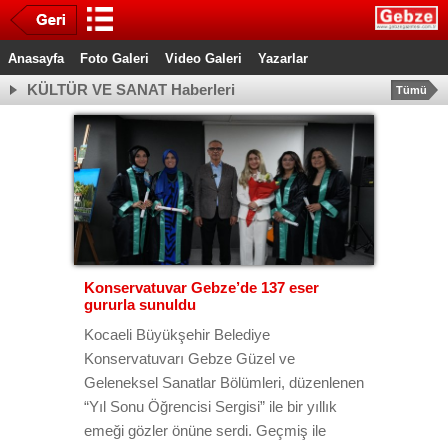
Anasayfa
Foto Galeri
Video Galeri
Yazarlar
KÜLTÜR VE SANAT Haberleri
Tümü
Konservatuvar Gebze’de 137 eser
gururla sunuldu
Kocaeli Büyükşehir Belediye
Konservatuvarı Gebze Güzel ve
Geleneksel Sanatlar Bölümleri, düzenlenen
“Yıl Sonu Öğrencisi Sergisi” ile bir yıllık
emeği gözler önüne serdi. Geçmiş ile