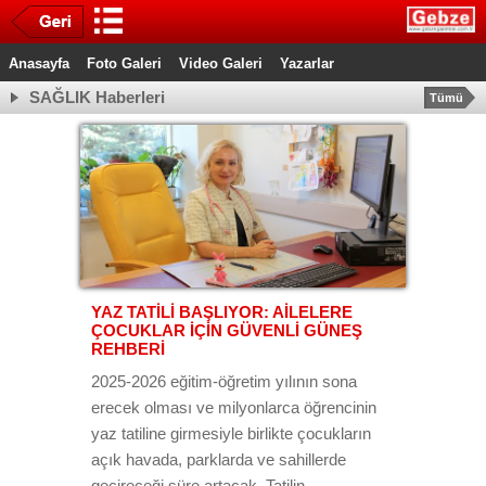
Anasayfa
Foto Galeri
Video Galeri
Yazarlar
SAĞLIK Haberleri
Tümü
YAZ TATİLİ BAŞLIYOR: AİLELERE
ÇOCUKLAR İÇİN GÜVENLİ GÜNEŞ
REHBERİ
2025-2026 eğitim-öğretim yılının sona
erecek olması ve milyonlarca öğrencinin
yaz tatiline girmesiyle birlikte çocukların
açık havada, parklarda ve sahillerde
geçireceği süre artacak. Tatilin