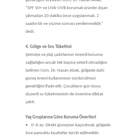
gerektiğini söyleyen Uzm. Dr. Nazan Abak,
“SPF 50+ ve UVA-UVB korumalı ürünler dışarı
çıkmadan 20 dakika önce uygulanmalı, 2
saatte bir ve yüzme sonrası yenilenmelidir”
dedi.
4. Gölge ve Sıvı Tüketimi
Şemsiye ve plaj çadırlarının önemli koruma
sağladığını ancak tek başına yeterli olmadığını
belirten Uzm. Dr. Nazan Abak, gölgede dahi
güneş kremi kullanımının sürdürülmesi
gerektiğini ifade etti. Çocukların gün boyu
düzenli su tüketmesinin de önemine dikkat
çekti.
Yaş Gruplarına Göre Koruma Önerileri
• 0–6 ay: Direkt güneşten kaçınılmalı, gölgede
ince pamuklu kıyafetler tercih edilmelidir.