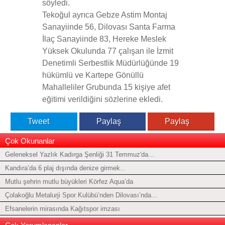
söyledi.
Tekoğul ayrıca Gebze Astim Montaj
Sanayiinde 56, Dilovası Santa Farma
İlaç Sanayiinde 83, Hereke Meslek
Yüksek Okulunda 77 çalışan ile İzmit
Denetimli Serbestlik Müdürlüğünde 19
hükümlü ve Kartepe Gönüllü
Mahalleliler Grubunda 15 kişiye afet
eğitimi verildiğini sözlerine ekledi.
Tweet
Paylaş
Paylaş
Çok Okunanlar
Geleneksel Yazlık Kadırga Şenliği 31 Temmuz'da...
Kandıra’da 6 plaj dışında denize girmek...
Mutlu şehrin mutlu büyükleri Körfez Aqua’da
Çolakoğlu Metalurji Spor Kulübü’nden Dilovası’nda...
Efsanelerin mirasında Kağıtspor imzası