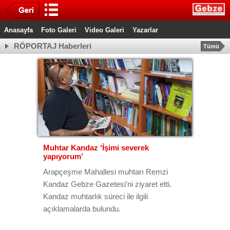
Anasayfa
Foto Galeri
Video Galeri
Yazarlar
RÖPORTAJ Haberleri
Tümü
Muhtar Kandaz ‘İşimi severek
yapıyorum’
Arapçeşme Mahallesi muhtarı Remzi
Kandaz Gebze Gazetesi'ni ziyaret etti.
Kandaz muhtarlık süreci ile ilgili
açıklamalarda bulundu.