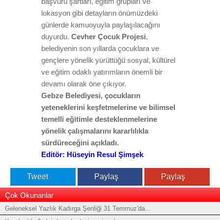
başvuru şartları, eğitim grupları ve
lokasyon gibi detayların önümüzdeki
günlerde kamuoyuyla paylaşılacağını
duyurdu.
Cevher Çocuk Projesi
,
belediyenin son yıllarda çocuklara ve
gençlere yönelik yürüttüğü sosyal, kültürel
ve eğitim odaklı yatırımların önemli bir
devamı olarak öne çıkıyor.
Gebze Belediyesi, çocukların
yeteneklerini keşfetmelerine ve bilimsel
temelli eğitimle desteklenmelerine
yönelik çalışmalarını kararlılıkla
sürdüreceğini açıkladı.
Editör: Hüseyin Resul Şimşek
Tweet
Paylaş
Paylaş
Çok Okunanlar
Geleneksel Yazlık Kadırga Şenliği 31 Temmuz'da...