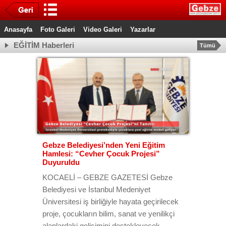
Anasayfa
Foto Galeri
Video Galeri
Yazarlar
EĞİTİM Haberleri
Tümü
Gebze Belediyesi’nden Yeni Eğitim
Hamlesi: “Cevher Çocuk Projesi”
Duyuruldu
KOCAELİ – GEBZE GAZETESİ Gebze
Belediyesi ve İstanbul Medeniyet
Üniversitesi iş birliğiyle hayata geçirilecek
proje, çocukların bilim, sanat ve yenilikçi
alanlardaki gelişimini destekleyecek.