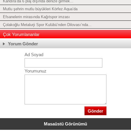
Kandıra’da 6 plaj dışında denize girmek...
Mutlu şehrin mutlu büyükleri Körfez Aqua’da
Efsanelerin mirasında Kağıtspor imzası
Çolakoğlu Metalurji Spor Kulübü’nden Dilovası’nda...
Çok Yorumlananlar
Yorum Gönder
Ad Soyad
Yorumunuz
Masaüstü Görünümü