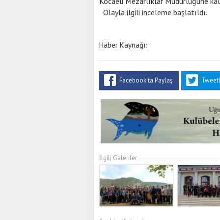
Kocaeli Mezarlıklar Müdürlüğüne kald
Olayla ilgili inceleme başlatıldı.
Haber Kaynağı:
Facebook'ta Paylaş
Tweet
İlgili Galeriler