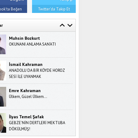
ook'ta Beğen
Twitter'da Takip Et
ar
Muhsin Bozkurt
OKUNANI ANLAMA SAN’ATI
İsmail Kahraman
ANADOLU DA BİR KÖYDE HOROZ
SESİ İLE UYANMAK
Emre Kahraman
Ülkem, Güzel Ülkem…
İlyas Temel Şafak
GEBZE’NİN DERTLERİ MEKTUBA
DÖKÜLMÜŞ!