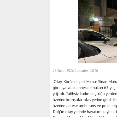
28 Şubat 2026 Cumartesi 10:46
Olay, Körfez ilçesi Mimar Sinan Maha
göre, yatalak annesine bakan 63 yaş
yığıldı. Talihsiz kadın düştüğü yerde
üzerine komşular olay yerine geldi. 
üzerine adrese ambulans ve polis ekipl
Dağ'ın olay yerinde hayatını kaybetti