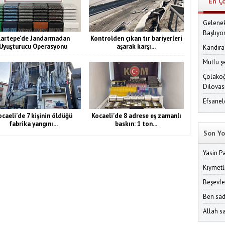
En Ç
Gelenek
Başlıyo
artepe'de Jandarmadan
Kontrolden çıkan tır bariyerleri
Uyuşturucu Operasyonu
aşarak karşı...
Kandıra
Mutlu ş
Çolakoğ
Dilovas
Efsanel
caeli’de 7 kişinin öldüğü
Kocaeli’de 8 adrese eş zamanlı
fabrika yangını...
baskın: 1 ton...
Son Yo
Yasin P
Kıymetl
Beşevle
Ben sad
Allah sa