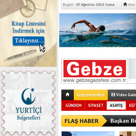
Bugün :
07 Ağustos 2026 Cuma
Ana 
Gayrimenkul
Video Gale
GÜNDEM
SİYASET
ASAYİŞ
EĞİ
Başkan Bü