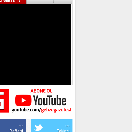
İ GEBZE TV
...
...
Beğeni
Takipçi