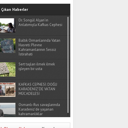
Çıkan Haberler
Dr. Songül Alşan’ın
Anlatımıyla Kafkas Cephesi
Baltık Ormanlarında Vatan
Hasreti: Plevne
Kahramanlarının Sessiz
İstirahati
Sert taşları ilmek ilmek
işleyen bir usta
KAFKAS CEPHESİ: DOĞU
KARADENİZ'DE VATAN
MÜCADELESİ
Osmanlı-Rus savaşlarında
Karadeniz’de yaşanan
kahramanlıklar