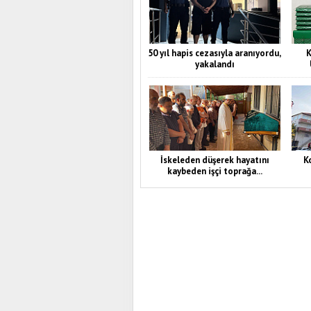
50 yıl hapis cezasıyla aranıyordu,
K
yakalandı
İskeleden düşerek hayatını
Ko
kaybeden işçi toprağa...