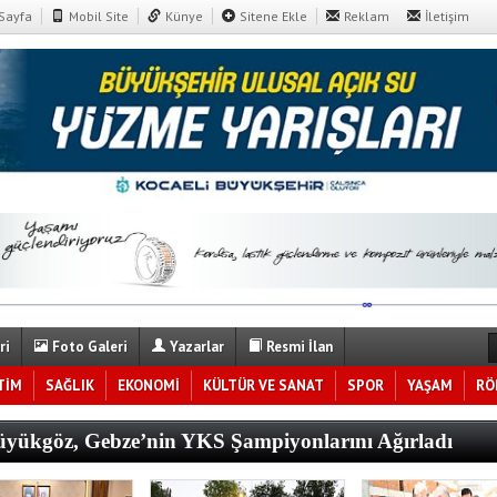
Sayfa
Mobil Site
Künye
Sitene Ekle
Reklam
İletişim
ri
Foto Galeri
Yazarlar
Resmi İlan
TİM
SAĞLIK
EKONOMİ
KÜLTÜR VE SANAT
SPOR
YAŞAM
RÖ
yükgöz, Gebze’nin YKS Şampiyonlarını Ağırladı