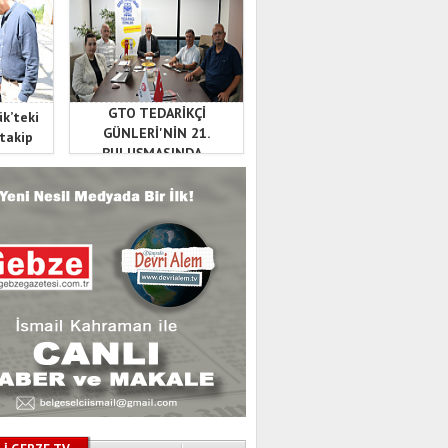
GTO TEDARİKÇİ
ük’teki
GÜNLERİ'NİN 21.
 takip
BULUŞMASINDA...