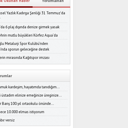
ok Okunan Haber
Yorumlanan
sel Yazlık Kadırga Şenliği 31 Temmuz'da
r
’da 6 plaj dışında denize girmek yasak
ehrin mutlu büyükleri Körfez Aqua’da
lu Metalurji Spor Kulübü’nden
ı’nda sporun geleceğine destek
erin mirasında Kağıtspor imzası
rumlar
amuk kardeşim, hayatımda tanıdığım...
i üstadım elinize emeğinize üreginize...
r Barış 100.yıl ortaokulu önünde...
ece 10.000 elmas istiyorum
bır versiz