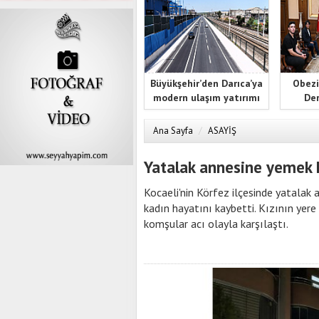
Büyükşehir’den Darıca’ya
Obezi
modern ulaşım yatırımı
Der
Ana Sayfa
/
ASAYİŞ
Yatalak annesine yemek h
Kocaeli'nin Körfez ilçesinde yatalak
kadın hayatını kaybetti. Kızının yere 
komşular acı olayla karşılaştı.