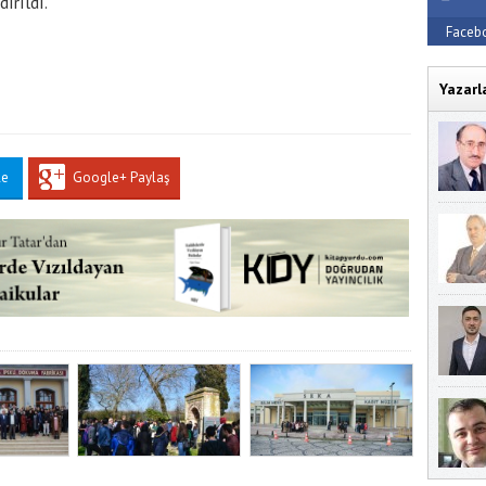
ırıldı.
Faceb
Yazarl
le
Google+ Paylaş