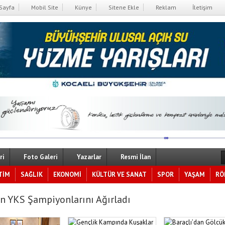
Sayfa
Mobil Site
Künye
Sitene Ekle
Reklam
İletişim
ri
Foto Galeri
Yazarlar
Resmi İlan
TİM
SAĞLIK
EKONOMİ
KÜLTÜR VE SANAT
SPOR
YAŞAM
RÖ
n YKS Şampiyonlarını Ağırladı