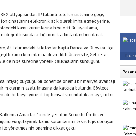
REX altyapısından IP tabanlı telefon sistemine geçiş
efon cihazlarını elektronik atık olarak imha etmek yerine,
ölgedeki kamu kurumlarına hibe etti. Bu uygulama,
aları doğrultusunda attığı örnek adımlardan biri olarak
e, âtıl durumdaki telefonlar başta Darıca ve Dilovası İlçe
çeşitli kamu kurumlarına devredildi. Üniversite, Gebze ve
Faceb
iyle de hibe sürecine yönelik çalışmaların sürdüğünü
Yazarl
ıma ihtiyaç duyduğu bir dönemde önemli bir maliyet avantajı
ık miktarının azaltılmasına da katkıda bulundu. Böylece
em de bölgeye yönelik toplumsal sorumluluk anlayışını bir
r Kalkınma Amaçları” içinde yer alan Sorumlu Üretim ve
uğunu vurgulayarak, kamu kurumlarının teknolojik dönüşüm
m ile yönetmesinin önemine dikkat çekti.