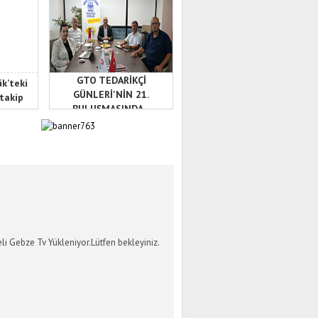
GTO TEDARİKÇİ
ük’teki
GÜNLERİ'NİN 21.
 takip
BULUŞMASINDA...
İ GEBZE TV
li Gebze Tv Yükleniyor.Lütfen bekleyiniz.