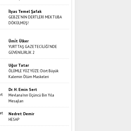
İlyas Temel Şafak
GEBZE’NİN DERTLERİ MEKTUBA
DÖKÜLMÜŞ!
Ümi̇t Ülker
YURTTAŞ GAZETECİLİĞİ’NDE
GÜVENİLİRLİK 2
Uğur Tatar
ÖLÜMLE YÜZ YÜZE: Dört Büyük
Kalemin Ölüm Maskeleri
Dr. H. Emin Sert
Mevlana'nın Üçüncü Bin Yıla
Mesajları
Nedret Demir
HESAP