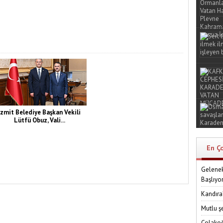
İzmit Belediye Başkan Vekili
Lütfü Obuz, Vali...
En Ç
Gelenek
Başlıyo
Kandıra
Mutlu ş
Çolakoğ