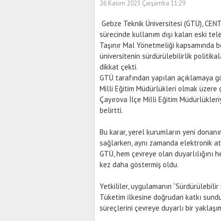
26 Kasım 2025 Çarşamba 11:29
Gebze Teknik Üniversitesi (GTÜ), CENT
sürecinde kullanım dışı kalan eski tel
Taşınır Mal Yönetmeliği kapsamında b
üniversitenin sürdürülebilirlik politik
dikkat çekti.
GTÜ tarafından yapılan açıklamaya gör
Milli Eğitim Müdürlükleri olmak üzere 
Çayırova İlçe Milli Eğitim Müdürlükler
belirtti.
Bu karar, yerel kurumların yeni donan
sağlarken, aynı zamanda elektronik at
GTÜ, hem çevreye olan duyarlılığını h
kez daha göstermiş oldu.
Yetkililer, uygulamanın “Sürdürülebili
Tüketim ilkesine doğrudan katkı sund
süreçlerini çevreye duyarlı bir yaklaşı