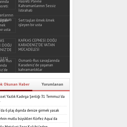
Hasreti: Plevne
Kahramanlarının Sessiz
İstirahati
Sert taşları ilmek ilmek
işleyen bir usta
KAFKAS CEPHESİ: DOĞU
KARADENİZ'DE VATAN
MÜCADELESİ
Osmanlı-Rus savaşlarında
Karadeniz’de yaşanan
kahramanlıklar
ok Okunan Haber
Yorumlanan
sel Yazlık Kadırga Şenliği 31 Temmuz'da
r
’da 6 plaj dışında denize girmek yasak
ehrin mutlu büyükleri Körfez Aqua’da
lu Metalurji Spor Kulübü’nden