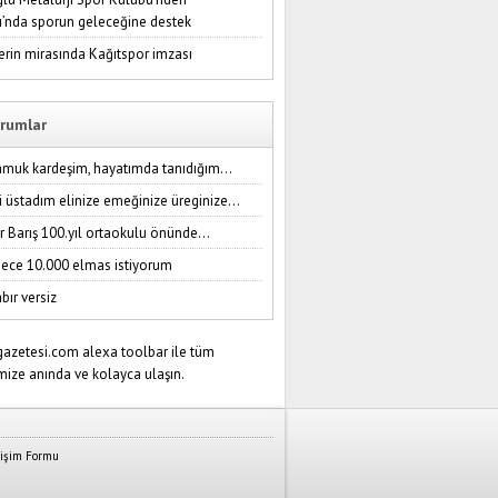
ı’nda sporun geleceğine destek
erin mirasında Kağıtspor imzası
rumlar
amuk kardeşim, hayatımda tanıdığım...
i üstadım elinize emeğinize üreginize...
r Barış 100.yıl ortaokulu önünde...
ece 10.000 elmas istiyorum
bır versiz
tişim Formu