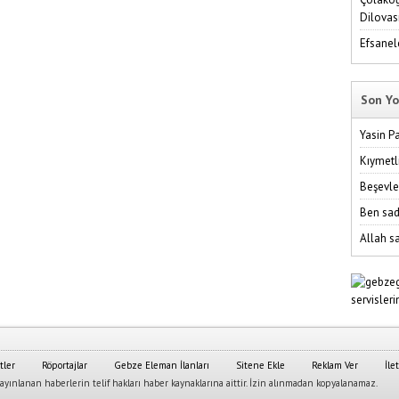
Dilovas
Efsanel
Son Yo
Yasin P
Kıymetl
Beşevle
Ben sad
Allah sa
tler
Röportajlar
Gebze Eleman İlanları
Sitene Ekle
Reklam Ver
İle
yınlanan haberlerin telif hakları haber kaynaklarına aittir. İzin alınmadan kopyalanamaz.