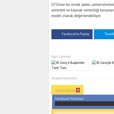
GTÜ’nün bu örnek adımı, üniversiteler
yönetimi ve kaynak verimliliği konusu
model olarak değerlendiriliyor.
Facebook'ta Paylaş
Tweet
İlgili Galeriler
Anahtar Kelimeler
Yorum Gönder
0
Facebook Yorumları