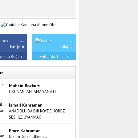
...
...
Beğeni
Takipçi
ook'ta Beğen
Twitter'da Takip Et
ar
Muhsin Bozkurt
OKUNANI ANLAMA SAN’ATI
İsmail Kahraman
ANADOLU DA BİR KÖYDE HOROZ
SESİ İLE UYANMAK
Emre Kahraman
Ülkem, Güzel Ülkem…