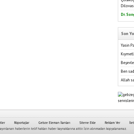
Dilovas
Dr. Son
Son Yo
Yasin P
Kıymetl
Beşevle
Ben sad
Allah sa
tler
Röportajlar
Gebze Eleman İlanları
Sitene Ekle
Reklam Ver
İle
yınlanan haberlerin telif hakları haber kaynaklarına aittir. İzin alınmadan kopyalanamaz.