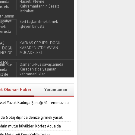
Hasreti: Plevne
Kahramanlarının Sessiz
İstirahati
Sert taşları ilmek ilmek
işleyen bir usta
KAFKAS CEPHESİ: DOĞU
KARADENİZ'DE VATAN
MÜCADELESİ
Osmanlı-Rus savaşlarında
Karadeniz’de yaşanan
kahramanlıklar
ok Okunan Haber
Yorumlanan
sel Yazlık Kadırga Şenliği 31 Temmuz'da
r
’da 6 plaj dışında denize girmek yasak
ehrin mutlu büyükleri Körfez Aqua’da
lu Metalurji Spor Kulübü’nden