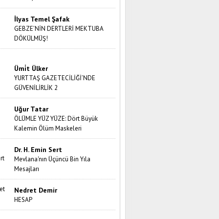
İlyas Temel Şafak
GEBZE’NİN DERTLERİ MEKTUBA
DÖKÜLMÜŞ!
Ümi̇t Ülker
YURTTAŞ GAZETECİLİĞİ’NDE
GÜVENİLİRLİK 2
Uğur Tatar
ÖLÜMLE YÜZ YÜZE: Dört Büyük
Kalemin Ölüm Maskeleri
Dr. H. Emin Sert
Mevlana'nın Üçüncü Bin Yıla
Mesajları
Nedret Demir
HESAP