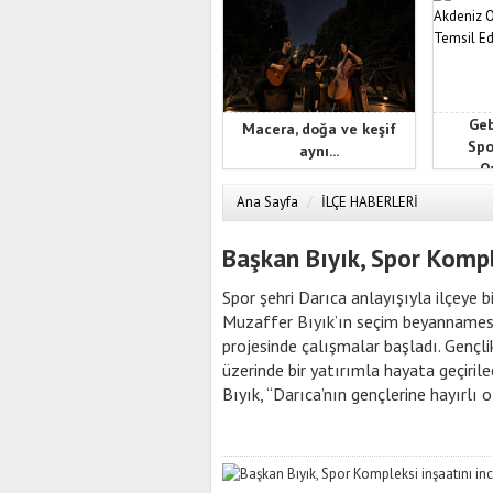
Geb
Macera, doğa ve keşif
Spo
aynı...
Oy
Ana Sayfa
/
İLÇE HABERLERİ
Başkan Bıyık, Spor Kompl
Spor şehri Darıca anlayışıyla ilçeye
Muzaffer Bıyık’ın seçim beyannamesi
projesinde çalışmalar başladı. Gençli
üzerinde bir yatırımla hayata geçiri
Bıyık, “Darıca’nın gençlerine hayırlı o