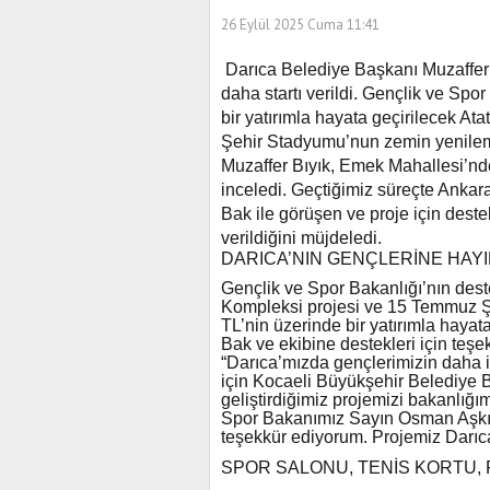
26 Eylül 2025 Cuma 11:41
Darıca Belediye Başkanı Muzaffer 
daha startı verildi. Gençlik ve Spo
bir yatırımla hayata geçirilecek 
Şehir Stadyumu’nun zemin yenilem
Muzaffer Bıyık, Emek Mahallesi’nd
inceledi. Geçtiğimiz süreçte Anka
Bak ile görüşen ve proje için deste
verildiğini müjdeledi.
DARICA’NIN GENÇLERİNE HAYI
Gençlik ve Spor Bakanlığı’nın dest
Kompleksi projesi ve 15 Temmuz Ş
TL’nin üzerinde bir yatırımla haya
Bak ve ekibine destekleri için teş
“Darıca’mızda gençlerimizin daha i
için Kocaeli Büyükşehir Belediye Ba
geliştirdiğimiz projemizi bakanlığım
Spor Bakanımız Sayın Osman Aşkın 
teşekkür ediyorum. Projemiz Darıca’
SPOR SALONU, TENİS KORTU,