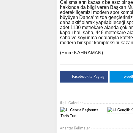
Çalışmaların kazasız belasız bir şe
hakkında da bilgi veren Başkan Muz
ederek ilçemizi modern spor komp
büyüyen Darıca’mızda gençlerimizin
daha aktif olarak yapılabileceği s
adet 1130 metrekare alanda çok am
kapalı halı saha, 448 metrekare al
saha ve soyunma odalarıyla kafete
modern bir spor kompleksini kazan
(Emre KAHRAMAN)
Facebook'ta Paylaş
Tweet
İlgili Galeriler
Anahtar Kelimeler