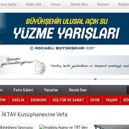
Ana Sayfa
Mobil Site
Künye
Sitene Ekle
Reklam
İletişi
ri
Foto Galeri
Yazarlar
Resmi İlan
TİM
SAĞLIK
EKONOMİ
KÜLTÜR VE SANAT
SPOR
YAŞAM
RÖ
 İKTAV Kütüphanesine Vefa