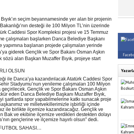
Bıyık’ın seçim beyannamesinde yer alan bir projenin
r Bakanlığı’nın desteği ile 100 Milyon TL’nin üzerinde
Atatürk Caddesi Spor Kompleksi projesi ve 15 Temmuz
e çalışmaları başlarken Darıca Belediye Başkanı
e yapımına başlanan projede çalışmaları yerinde
ra’ya giderek Gençlik ve Spor Bakanı Osman Aşkın
Faceb
k sözü alan Başkan Muzaffer Bıyık, projeye start
Yazarl
RLI OLSUN
eği ile Darıca’ya kazandırılacak Atatürk Caddesi Spor
ehir Stadyumu’nun yenileme çalışmaları 100 Milyon
ta geçirilecek. Gençlik ve Spor Bakanı Osman Aşkın
ekkür eden Darıca Belediye Başkanı Muzaffer Bıyık,
yi şartlarda spor yapabilmelerine katkı sunacak proje
şkanımız ve milletvekillerimizle işbirliği içinde
ız ile birlikte ilçemize kazandıracağız. Gençlik ve
Bak ve ekibine ilçemize verdikleri destekten dolayı
nın gençlerine ve ilçemize hayırlı olsun” dedi.
 FUTBOL SAHASI…