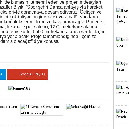
kilde bitmesini temenni eden ve projenin detayları
affer Bıyık, “Spor şehri Darıca anlayışıyla hareket
leksleriyle donatmaya devam ediyoruz. Gelişen ve
 birçok ihtiyacını giderecek ve amatör sporların
por komplekslerini ilçemize kazandıracağız. Projede 1
açlı kapalı spor salonu, 1275 metrekare alanda
anda tenis kortu, 6500 metrekare alanda sentetik çim
rya yer alacak. Proje tamamlandığında ilçemize
dırmış olacağız” diye konuştu.
le
Google+ Paylaş