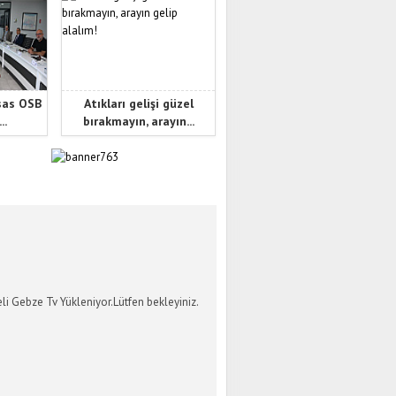
sas OSB
Atıkları gelişi güzel
..
bırakmayın, arayın...
İ GEBZE TV
li Gebze Tv Yükleniyor.Lütfen bekleyiniz.