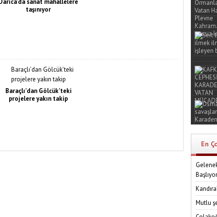
Darıca’da sanat mahallelere
taşınıyor
Baraçlı’dan Gölcük’teki
projelere yakın takip
En Ç
Gelenek
Başlıyo
Kandıra
Mutlu ş
Çolakoğ