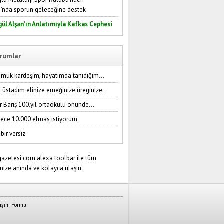
ı’nda sporun geleceğine destek
gül Alşan’ın Anlatımıyla Kafkas Cephesi
rumlar
amuk kardeşim, hayatımda tanıdığım...
i üstadım elinize emeğinize üreginize...
r Barış 100.yıl ortaokulu önünde...
ece 10.000 elmas istiyorum
bır versiz
tişim Formu