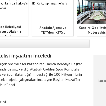
ze Belediyesi
Anadolu Ajansı ve
Kandıra Gıda İhti
rcusu Akdeniz
TRT'den İKTAV...
Müteşebbis.
unları'nda...
KOCAEL
eksi inşaatını inceledi
 birçok önemli eser kazandıran Darıca Belediye Başkanı
nde de söz verdiği Atatürk Caddesi Spor Kompleksi
k ve Spor Bakanlığı’nın desteği ile 100 Milyon TL’nin
lecek projede çalışmaları inceleyen Başkan Muzaffer
Kocae
lsun” dedi.