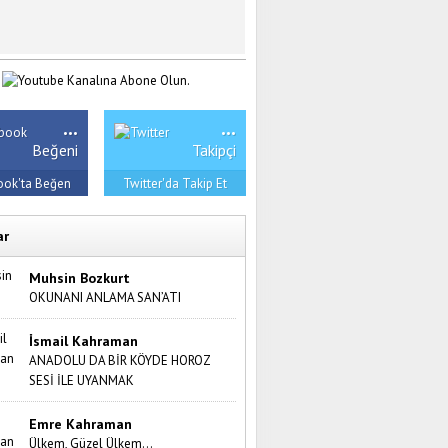
...
...
Beğeni
Takipçi
ook'ta Beğen
Twitter'da Takip Et
ar
Muhsin Bozkurt
OKUNANI ANLAMA SAN’ATI
İsmail Kahraman
ANADOLU DA BİR KÖYDE HOROZ
SESİ İLE UYANMAK
Emre Kahraman
Ülkem, Güzel Ülkem…