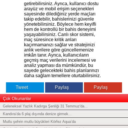
getirebilirsiniz. Ayrıca, kullanıcı dostu
arayüz ve mobil erişim seçenekleri
sayesinde dilediğiniz yerde maçları
takip edebilir, bahislerinizi güvenle
yönetebilirsiniz. Böylece hem keyifli
hem de kontrollü bir bahis deneyimi
yaşayabilirsiniz. Canlı skor sistemi,
maç süresince kritik anları
kaçırmamanızı sağlar ve stratejinizi
anlık verilere göre güncellemenize
imkân tanır. Ayrıca, kullanıcıların
geçmiş maç verilerini incelemesi ve
analiz yapması da mümkündür, bu
sayede gelecekteki bahis planlarınızı
daha sağlam temellere oturtabilirsiniz.
Tweet
Paylaş
Paylaş
Çok Okunanlar
Geleneksel Yazlık Kadırga Şenliği 31 Temmuz'da...
Kandıra’da 6 plaj dışında denize girmek...
Mutlu şehrin mutlu büyükleri Körfez Aqua’da