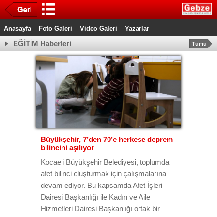
Anasayfa
Foto Galeri
Video Galeri
Yazarlar
EĞİTİM Haberleri
Tümü
Büyükşehir, 7’den 70’e herkese deprem
bilincini aşılıyor
Kocaeli Büyükşehir Belediyesi, toplumda
afet bilinci oluşturmak için çalışmalarına
devam ediyor. Bu kapsamda Afet İşleri
Dairesi Başkanlığı ile Kadın ve Aile
Hizmetleri Dairesi Başkanlığı ortak bir